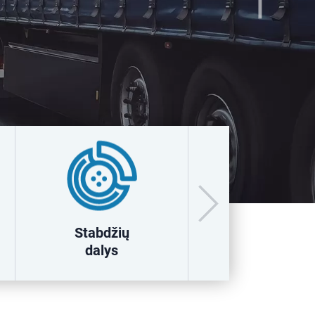
Stabdžių
Pneumatinė
dalys
oro sistemos