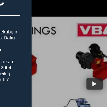
C
ekabų ir
. Dalių
o
laikant
o 2004
eiklą
ltic"
..