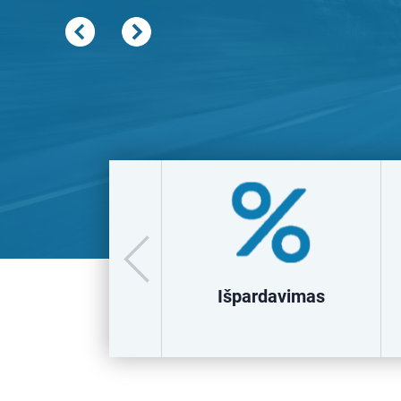
Kariniai
Išpardavimas
produktai