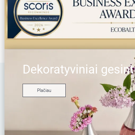
Dekoratyviniai gesint
Plačiau