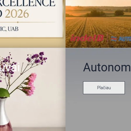
uvai
Autonomin
Plačiau