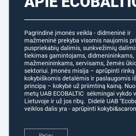
APIE ECOBALTI
Pagrindinė įmonės veikla - didmeninė ir
mažmeninė prekyba visomis naujomis pri
puspriekabių dalimis, sunkvežimių dalimis
tiekimas gamintojams, didmenininkams,
mažmenininkams, servisams, žemės ūki
sektoriui. Įmonės misija – aprūpinti rinką
kokybiškomis detalėmis ir paslaugomis iš
principą – kokybė už priimtiną kainą. Nu
metų UAB ECOBALTIC sėkmingai vykdo v
Lietuvoje ir už jos ribų. Didelė UAB "Ecoba
veiklos dalis yra - aprūpinti kokybi&scaron.
Plačiau