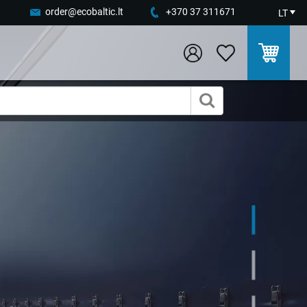
order@ecobaltic.lt
+370 37 311671
LT