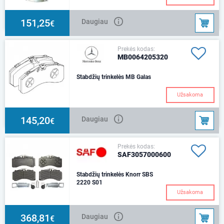
151,25
Daugiau
€
Prekės kodas:
MB0064205320
Stabdžių trinkelės MB Galas
Užsakoma
145,20
Daugiau
€
Prekės kodas:
SAF3057000600
Stabdžių trinkelės Knorr SBS
2220 S01
Užsakoma
368,81
Daugiau
€