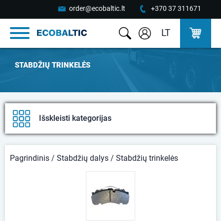
order@ecobaltic.lt
+370 37 311671
LT
STABDŽIŲ TRINKELĖS
Išskleisti kategorijas
Pagrindinis
/
Stabdžių dalys
/
Stabdžių trinkelės