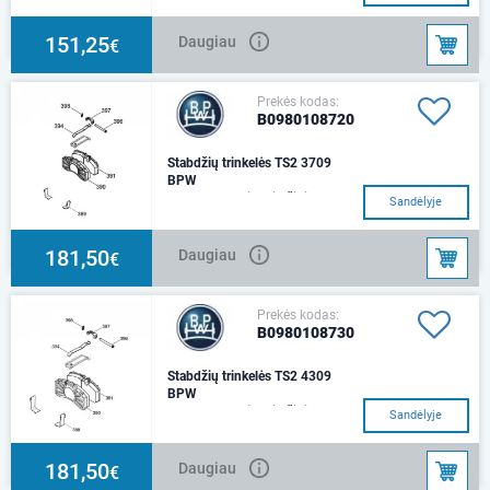
151,25
Daugiau
€
Prekės kodas:
B0980108720
Stabdžių trinkelės TS2 3709
BPW
Komplektas vienai ašiai.
Sandėlyje
181,50
Daugiau
€
Prekės kodas:
B0980108730
Stabdžių trinkelės TS2 4309
BPW
Komplektas vienai ašiai.
Sandėlyje
181,50
Daugiau
€