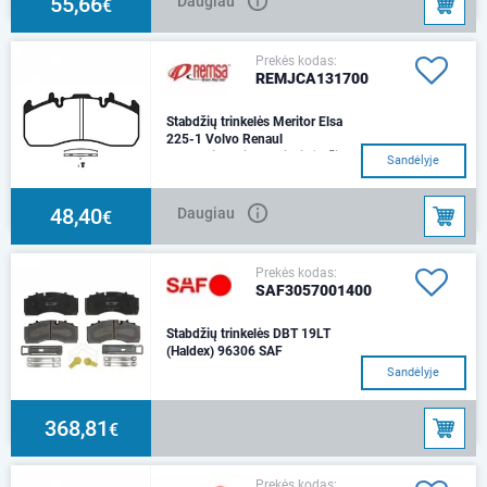
55,66
Daugiau
€
Prekės kodas:
REMJCA131700
Stabdžių trinkelės Meritor Elsa
225-1 Volvo Renaul
Montavimo vieta: priekinė ašis.
Sandėlyje
Stabdžių sistema: MERITOR E.
225-1 Ilgis: 216 mm Aukštis:
99,5 mm, S
48,40
Daugiau
€
Prekės kodas:
SAF3057001400
Stabdžių trinkelės DBT 19LT
(Haldex) 96306 SAF
Sandėlyje
368,81
€
Prekės kodas: