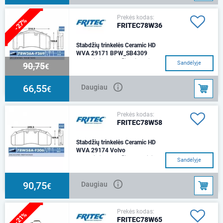
Prekės kodas:
-27%
FRITEC78W36
Stabdžių trinkelės Ceramic HD
WVA 29171 BPW_SB4309
Keraminės stabdžių trinkelės
Sandėlyje
90,75
€
FRITEC 78W36Tinka:
priekaboms su BPW ir SAF
ašimisStabdžių sistema: KNO
66,55
Daugiau
€
Prekės kodas:
FRITEC78W58
Stabdžių trinkelės Ceramic HD
WVA 29174 Volvo
Keraminės stabdžių kaladėlės
Sandėlyje
FRITEC Tinka: RENAULT/
VOLVO MAGNUM DXI/
PREMIUM 2/ FH/ FM Stabdžių
90,75
Daugiau
€
si
Prekės kodas:
-21%
FRITEC78W65