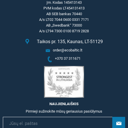
Įm. Kodas 145413143
PVM kodas LT454131413
AB SEB bankas 70440
A/s LT02 7044 0600 0331 7171
AB „Swedbank“ 73000
A/s LT94 7300 0100 8719 2828
Taikos pr. 135, Kaunas, LT-51129
order@ecobaltic.lt
+370 37 311671
NAUJIENLAIŠKIS
Pirmieji sužinokite mūsų geriausius pasiūlymus