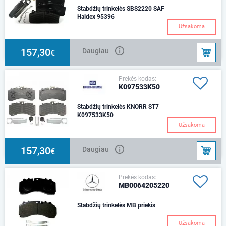
Stabdžių trinkelės SBS2220 SAF
Haldex 95396
Užsakoma
157,30
Daugiau
€
Prekės kodas:
K097533K50
Stabdžių trinkelės KNORR ST7
K097533K50
Užsakoma
157,30
Daugiau
€
Prekės kodas:
MB0064205220
Stabdžių trinkelės MB priekis
Užsakoma