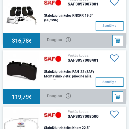
SAF3057007801
Stabdžių trinkelės KNORR 19,5"
(SB/SN6)
Sandėlyje
316,78
Daugiau
€
Prekės kodas:
SAF3057008401
Stabdžių trinkelės PAN-22 (SAF)
Montavimo vieta: priekinė ašis.
Stabdžių sistema: WABCO PAN
Sandėlyje
22-1Ilgis: 210,5 mmAukštis:
109,6 mmStor
119,79
Daugiau
€
Prekės kodas:
SAF3057008500
Stabdžių trinkelės Knorr 22,5"