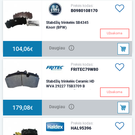
Prekės kodas:
B0980108170
Stabdžių trinkelės SB4345
Knorr (BPW)
Užsakoma
104,06
Daugiau
€
Prekės kodas:
FRITEC79W80
Stabdžių trinkelės Ceramic HD
WVA 29227 TSB3709 B
Keraminės stabdžių trinkelės
Užsakoma
FRITEC79W80Tinka:
priekaboms su BPW
ašimisStabdžių sistema:
179,08
Daugiau
€
TSB3709
Prekės kodas:
HAL95396