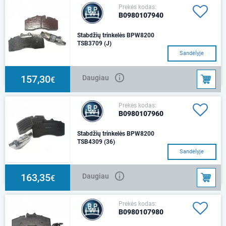
Prekės kodas:
B0980107940
Stabdžių trinkelės BPW8200
TSB3709 (J)
Sandėlyje
157,30
Daugiau
€
Prekės kodas:
B0980107960
Stabdžių trinkelės BPW8200
TSB4309 (36)
Sandėlyje
163,35
Daugiau
€
Prekės kodas:
B0980107980