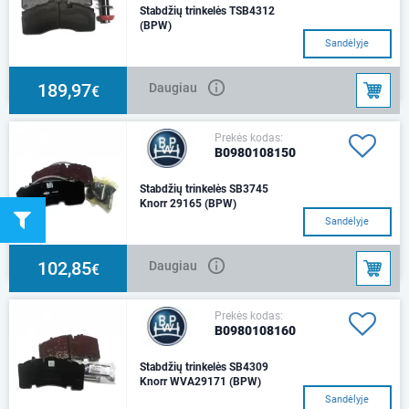
Stabdžių trinkelės TSB4312
(BPW)
Sandėlyje
189,97
Daugiau
€
Prekės kodas:
B0980108150
Stabdžių trinkelės SB3745
Knorr 29165 (BPW)
Sandėlyje
102,85
Daugiau
€
Prekės kodas:
B0980108160
Stabdžių trinkelės SB4309
Knorr WVA29171 (BPW)
Sandėlyje