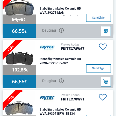
Stabdžių trinkelės Ceramic HD
WVA 29279 MAN
Keraminės stabdžių trinkelės
Sandėlyje
84,70
€
FRITEC 78W65Tinka: MAN
TGAStabdžių sistema: WABCO
MAX 22"
66,55
Daugiau
€
Prekės kodas:
-35%
FRITEC78W67
Stabdžių trinkelės Ceramic HD
78W67 29173 Volvo
Keraminės stabdžių trinkelės
Sandėlyje
102,85
€
FRITEC CERAMIC HD 78W67,
Volo, Reno, FL II
66,55
Daugiau
€
Prekės kodas:
-27%
FRITEC78W91
Stabdžių trinkelės Ceramic HD
WVA 29307 BPW_SB434