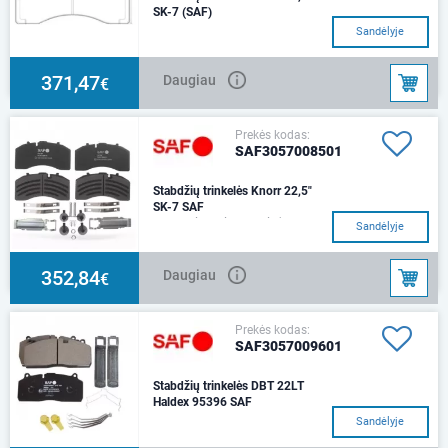
SK-7 (SAF)
Sandėlyje
371,47
Daugiau
€
Prekės kodas:
SAF3057008501
Stabdžių trinkelės Knorr 22,5"
SK-7 SAF
Montavimo vieta: galinė
Sandėlyje
ašisStoris [mm]: 30Plotis [mm]:
210,7Aukštis [mm]:
108Susidėvėjimo įspėjimo
352,84
Daugiau
€
Prekės kodas:
SAF3057009601
Stabdžių trinkelės DBT 22LT
Haldex 95396 SAF
Sandėlyje