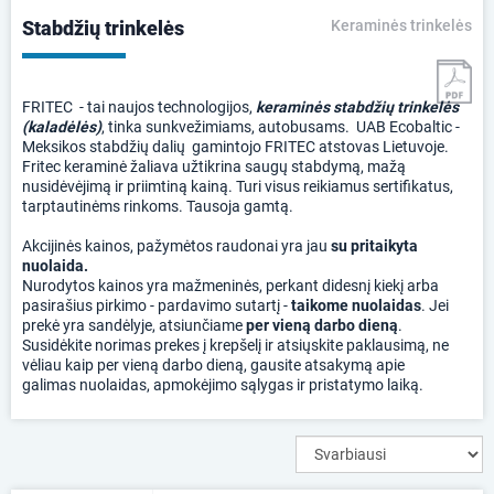
Stabdžių trinkelės
Keraminės trinkelės
FRITEC - tai naujos technologijos,
keraminės stabdžių trinkelės
(kaladėlės)
, tinka sunkvežimiams, autobusams. UAB Ecobaltic -
Meksikos stabdžių dalių gamintojo FRITEC atstovas Lietuvoje.
Fritec keraminė žaliava užtikrina saugų stabdymą, mažą
nusidėvėjimą ir priimtiną kainą. Turi visus reikiamus sertifikatus,
tarptautinėms rinkoms. Tausoja gamtą.
Akcijinės kainos, pažymėtos raudonai yra jau
su pritaikyta
nuolaida.
Nurodytos kainos yra mažmeninės, perkant didesnį kiekį arba
pasirašius pirkimo - pardavimo sutartį -
taikome nuolaidas
. Jei
prekė yra sandėlyje, atsiunčiame
per vieną darbo dieną
.
Susidėkite norimas prekes į krepšelį ir atsiųskite paklausimą, ne
vėliau kaip per vieną darbo dieną, gausite atsakymą apie
galimas nuolaidas, apmokėjimo sąlygas ir pristatymo laiką.