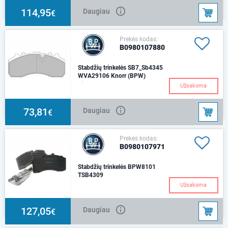
114,95
Daugiau
€
Prekės kodas:
B0980107880
Stabdžių trinkelės SB7_Sb4345
WVA29106 Knorr (BPW)
Tinka DAF XF 105, 106
Užsakoma
73,81
Daugiau
€
Prekės kodas:
B0980107971
Stabdžių trinkelės BPW8101
TSB4309
Užsakoma
127,05
Daugiau
€