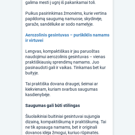
galima mesti į ugnį iš pakankamai toli.
Puikus pasirinkimas žmonėms, kurie vertina
papildomą saugumą namuose, skydinėje,
garaže, sandėliuke ar sodo namelyje.
Aerozolinis gesintuvas – purškiklis namams
ir virtuvei
Lengvas, kompaktiškas ir jau paruoštas
naudojimui aerozolinis gesintuvas – vienas
praktiškiausių sprendimų namams. Juo
pasinaudoti gali ir vaikas. Tinkamas bet kur
buityje.
Tai praktiška dovana draugei, šeimai ar
kiekvienam, kuriam svarbus saugumas
kasdienybėje.
Saugumas gali būti stilingas
Šiuolaikiniai buitiniai gesintuvai sujungia
dizainą, kompaktiškumą ir praktiškumą. Tai
ne tik apsauga namams, bet ir originali
dovanos idėja žmogui, kuriuo rūpinatės.