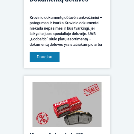
Krovinio dokumentų dėtuvė sunkvežimiui –
patogumas ir tvarka Krovinio dokumentai
niekada nepasimes ir bus tvarkingi, jei
laikysite juos specialioje dėtuvėje. UAB
„Ecobaltic“ siūlo platų asortimentą –
dokumentų dėtuvės yra stačiakampio arba
cilindro formos, hermetiškos ir itin tvirtos,
nebrangios. ...
Daugiau