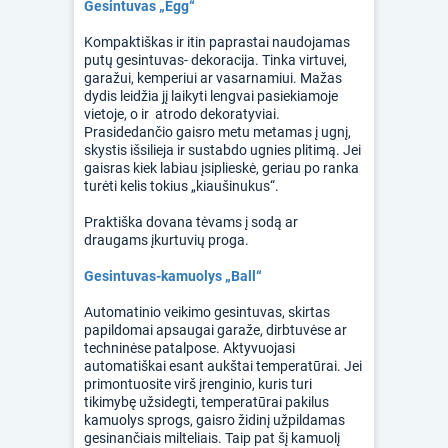
Gesintuvas „Egg“
Kompaktiškas ir itin paprastai naudojamas
putų gesintuvas- dekoracija. Tinka virtuvei,
garažui, kemperiui ar vasarnamiui. Mažas
dydis leidžia jį laikyti lengvai pasiekiamoje
vietoje, o ir atrodo dekoratyviai.
Prasidedančio gaisro metu metamas į ugnį,
skystis išsilieja ir sustabdo ugnies plitimą. Jei
gaisras kiek labiau įsiplieskė, geriau po ranka
turėti kelis tokius „kiaušinukus“.
Praktiška dovana tėvams į sodą ar
draugams įkurtuvių proga.
Gesintuvas-kamuolys „Ball“
Automatinio veikimo gesintuvas, skirtas
papildomai apsaugai garaže, dirbtuvėse ar
techninėse patalpose. Aktyvuojasi
automatiškai esant aukštai temperatūrai. Jei
primontuosite virš įrenginio, kuris turi
tikimybę užsidegti, temperatūrai pakilus
kamuolys sprogs, gaisro židinį užpildamas
gesinančiais milteliais. Taip pat šį kamuolį