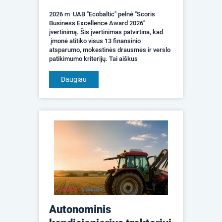
2026 m UAB "Ecobaltic" pelnė "Scoris
Business Excellence Award 2026"
įvertinimą. Šis įvertinimas patvirtina, kad
įmonė atitiko visus 13 finansinio
atsparumo, mokestinės drausmės ir verslo
patikimumo kriterijų. Tai aiškus
pasitikėjimo signalas klientams,
partneriams, darbuotojams ir v...
Daugiau
Autonominis