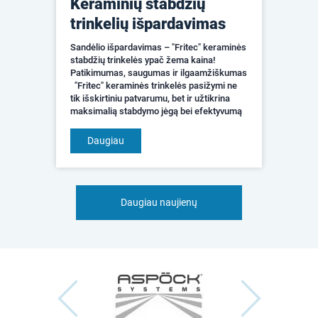
Keraminių stabdžių
trinkelių išpardavimas
Sandėlio išpardavimas – "Fritec" keraminės
stabdžių trinkelės ypač žema kaina!
Patikimumas, saugumas ir ilgaamžiškumas
"Fritec" keraminės trinkelės pasižymi ne
tik išskirtiniu patvarumu, bet ir užtikrina
maksimalią stabdymo jėgą bei efektyvumą
įvairiomis sąlygomis &nda...
Daugiau
Daugiau naujienų