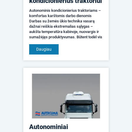
kondicionierius traktoriui
Autonominis kondicionierius traktoriams –
komfortas karštomis darbo dienomis
Darbas su žemės ūkio technika vasarą
dažnai reiškia ekstremalias sąlygas –
aukšta temperatūra kabinoje, nuovargis ir
sumažėjęs produktyvumas. Būtent todėl vis
daugiau ūkininkų renkasi autonominius
kondicionierius traktoriam...
Daugiau
Autonominiai