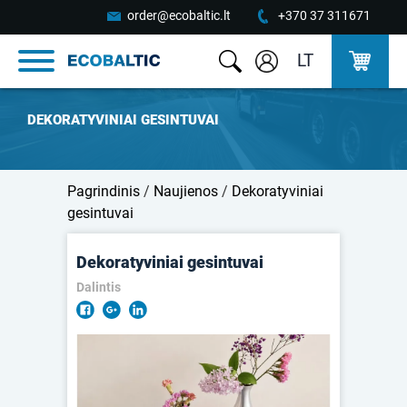
order@ecobaltic.lt
+370 37 311671
LT
DEKORATYVINIAI GESINTUVAI
Pagrindinis
/
Naujienos
/
Dekoratyviniai
gesintuvai
Dekoratyviniai gesintuvai
Dalintis