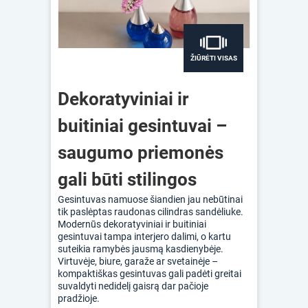
ŽIŪRĖTI VISAS
Dekoratyviniai ir
buitiniai gesintuvai –
saugumo priemonės
gali būti stilingos
Gesintuvas namuose šiandien jau nebūtinai
tik paslėptas raudonas cilindras sandėliuke.
Modernūs dekoratyviniai ir buitiniai
gesintuvai tampa interjero dalimi, o kartu
suteikia ramybės jausmą kasdienybėje.
Virtuvėje, biure, garaže ar svetainėje –
kompaktiškas gesintuvas gali padėti greitai
suvaldyti nedidelį gaisrą dar pačioje
pradžioje.