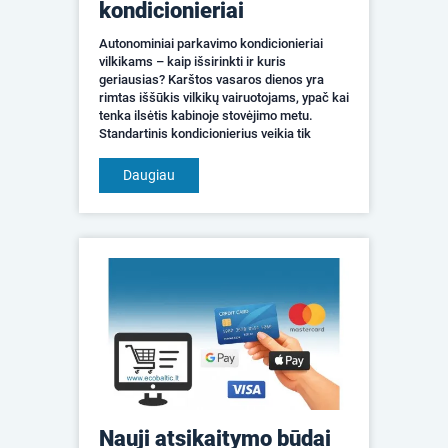
kondicionieriai
Autonominiai parkavimo kondicionieriai
vilkikams – kaip išsirinkti ir kuris
geriausias? Karštos vasaros dienos yra
rimtas iššūkis vilkikų vairuotojams, ypač kai
tenka ilsėtis kabinoje stovėjimo metu.
Standartinis kondicionierius veikia tik
užvedus variklį, todėl kyla klausimas – kaip
efektyviai vė...
Daugiau
Nauji atsikaitymo būdai