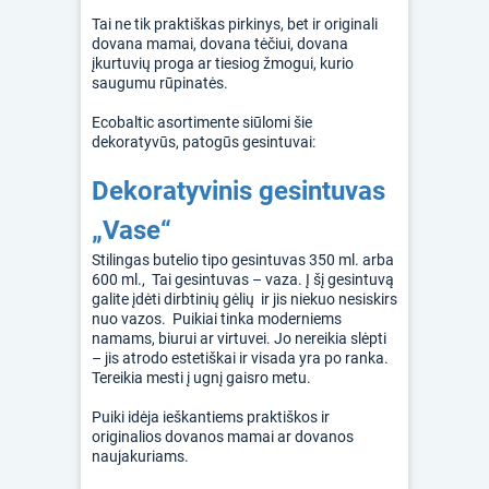
Tai ne tik praktiškas pirkinys, bet ir originali
dovana mamai, dovana tėčiui, dovana
įkurtuvių proga ar tiesiog žmogui, kurio
saugumu rūpinatės.
Ecobaltic asortimente siūlomi šie
dekoratyvūs, patogūs gesintuvai:
Dekoratyvinis gesintuvas
„Vase“
Stilingas butelio tipo gesintuvas 350 ml. arba
600 ml., Tai gesintuvas – vaza. Į šį gesintuvą
galite įdėti dirbtinių gėlių ir jis niekuo nesiskirs
nuo vazos. Puikiai tinka moderniems
namams, biurui ar virtuvei. Jo nereikia slėpti
– jis atrodo estetiškai ir visada yra po ranka.
Tereikia mesti į ugnį gaisro metu.
Puiki idėja ieškantiems praktiškos ir
originalios dovanos mamai ar dovanos
naujakuriams.