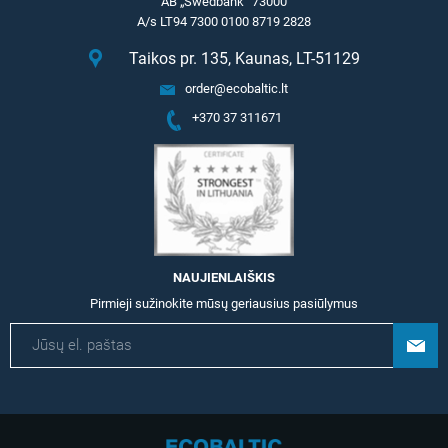
AB „Swedbank“ 73000
A/s LT94 7300 0100 8719 2828
Taikos pr. 135, Kaunas, LT-51129
order@ecobaltic.lt
+370 37 311671
NAUJIENLAIŠKIS
Pirmieji sužinokite mūsų geriausius pasiūlymus