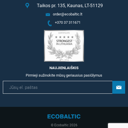
Taikos pr. 135, Kaunas, LT-51129
order@ecobaltic.lt
+370 37 311671
NAUJIENLAIŠKIS
Pirmieji sužinokite mūsų geriausius pasiūlymus
© Ecobaltic 2026