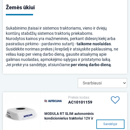
Žemės ūkiui
Sukabinimo įtaisai ir sistemos traktoriams, vieno ir dviejų
kontūrų stabdžių sistemos traktorių priekaboms.
Nurodytos kainos yra mažmeninės, perkant didesnį kiekį arba
pasirašius pirkimo - pardavimo sutartį -
taikome nuolaidas
.
Susidėkite norimas prekes į krepšelį ir atsiųskite paklausimą, ne
vėliau kaip per vieną darbo dieną, gausite atsakymą apie
galimas nuolaidas, apmokėjimo sąlygas ir pristatymo laiką.
Jei prekė yra sandėlyje, atsiunčiame
per vieną darbo dieną
.
Prekės kodas:
AC10101159
MODULA RT SLIM autonominis
kondicionierius traktoriui 12V ir
kitai tec
Sandėlyje
Skirtas vėsinti orą