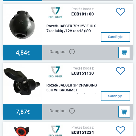
Prekės kodas:
ECB101100
Rozetė JAEGER 7P/12V EJH S
7kontaktų /12V rozetė (ISO
1724 - Type N) IP 44
Sandėlyje
4,84
Daugiau
€
Prekės kodas:
ECB151130
Rozetė JAEGER 3P CHARGING
EJH WI GROMMET
3 kontaktų/ 6-24V(25A) rozetė
Sandėlyje
(DIN 9680) IP 54, IP X4
7,87
Daugiau
€
Prekės kodas:
ECB151234