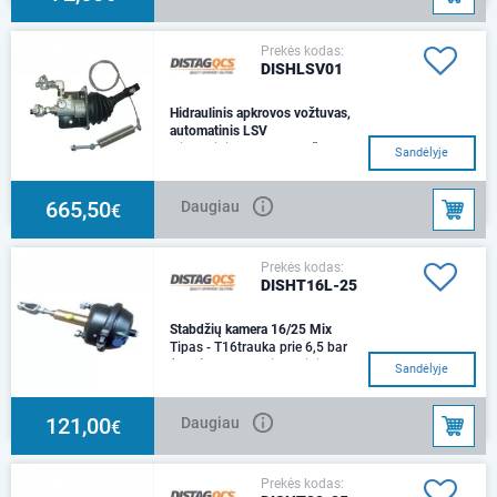
Prekės kodas:
DISHLSV01
Hidraulinis apkrovos vožtuvas,
automatinis LSV
Hidraulinis apkrovos vožtuvas,
Sandėlyje
tinkamas priekaboms su
hidrauliniais stabdžiais.
Vožtuvas montuojamas
665,50
Daugiau
€
Prekės kodas:
DISHT16L-25
Stabdžių kamera 16/25 Mix
Tipas - T16trauka prie 6,5 bar
(oras) - 6,709NHidraulinio
Sandėlyje
cilindro dydis - - Ø25mmtrauka
prie 100 ba
121,00
Daugiau
€
Prekės kodas: