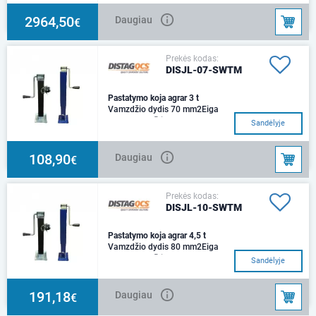
važiuojant.Šis kondicionierius,
pritaikytas žemės ūkio ir kitai
2964,50
Daugiau
€
12V technikai.Au
Prekės kodas:
DISJL-07-SWTM
Pastatymo koja agrar 3 t
Vamzdžio dydis 70 mm2Eiga
380 mmAukštis 400
Sandėlyje
mmApkrova 3000 kg.
108,90
Daugiau
€
Prekės kodas:
DISJL-10-SWTM
Pastatymo koja agrar 4,5 t
Vamzdžio dydis 80 mm2Eiga
600 mmAukštis 660
Sandėlyje
mmApkrova 4500 kg.
191,18
Daugiau
€