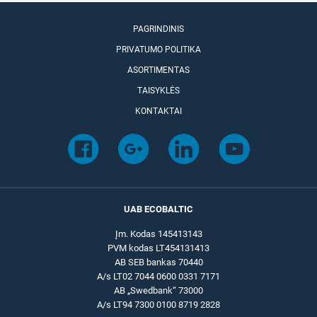
PAGRINDINIS
PRIVATUMO POLITIKA
ASORTIMENTAS
TAISYKLĖS
KONTAKTAI
UAB ECOBALTIC
Įm. Kodas 145413143
PVM kodas LT454131413
AB SEB bankas 70440
A/s LT02 7044 0600 0331 7171
AB „Swedbank“ 73000
A/s LT94 7300 0100 8719 2828