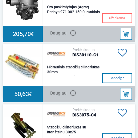
Oro paskirstytojas (Agrar)
Derinys 971 002 150 0, rankinis
stabdymo jėgos reguliatorius
Užsakoma
475 604 013 0 ir atleidimo
vožtuvas 963
205,70
Daugiau
€
Prekės kodas:
DIS30110-C1
Hidraulinis stabdžių cilindriukas
30mm
Dydis: d30Smūgis: 75
Sandėlyje
mmCentrai: 243 mmSkylė:
d14,5Patikimumas 100 Bar:
7,070N3/8 BSF (FM)
50,63
Daugiau
€
Prekės kodas:
DIS3075-C4
Stabdžių cilindriukas su
kronšteinu 30x75
Su dviem grąžinimo