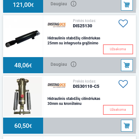
121,00
Daugiau
€
Prekės kodas:
DIS25130
Hidraulinis stabdžių cilindriukas
25mm su integruota grąžinimo
spyruok
Užsakoma
Dydis: d25Smūgis: 75
mmCentrai: 270 mmSkylė:
d14,5Patikimumas 100 Bar:
48,06
Daugiau
€
4,909N3/8 BSF (FM)
Prekės kodas:
DIS30110-C5
Hidraulinis stabdžių cilindriukas
30mm su kronšteinu
Užsakoma
60,50
€