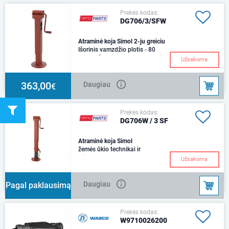
Prekės kodas:
DG706/3/SFW
Atraminė koja Simol 2-ju greiciu
Išorinis vamzdžio plotis - 80
mmVaržto eiga - 300 mmSvoris
Užsakoma
- 13,4 kg.Maksimali statinė
apkrova - 544
363,00
Daugiau
€
Prekės kodas:
DG706W / 3 SF
Atraminė koja Simol
žemės ūkio technikai ir
priekabomssu
Užsakoma
reduktoriumiIšorinis vamzdžio
plotis - 80 mmVaržto eiga - 300
m
Daugiau
Pagal paklausimą
Prekės kodas:
W9710026200