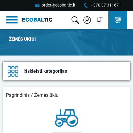
order@ecobaltic.lt
+370 37 311671
LT
ŽEMĖS ŪKIUI
Išskleisti kategorijas
Pagrindinis
/
Žemės ūkiui