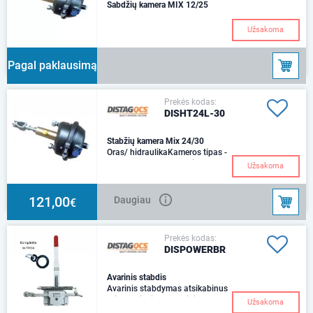
Sabdžių kamera MIX 12/25
Užsakoma
Pagal paklausimą
Prekės kodas:
DISHT24L-30
Stabžių kamera Mix 24/30
Oras/ hidraulikaKameros tipas -
T24Thrust @ 6.5 bar Air -
Užsakoma
10,064 N Hidraulinio cilindro
dydis - Ø30m
121,00
Daugiau
€
Prekės kodas:
DISPOWERBR
Avarinis stabdis
Avarinis stabdymas atsikabinus
priekabaiSkirtas rankiniam
Užsakoma
stabdymui ir kaip apsauga nuo