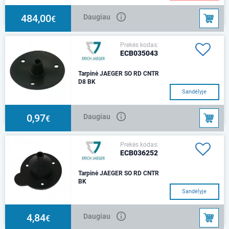
atsikabinimo
484,00
Daugiau
€
Prekės kodas:
ECB035043
Tarpinė JAEGER SO RD CNTR
D8 BK
ISO 3732 - Type S, ISO 1724 -
Sandėlyje
Type N 8mm diametro kabeliui
0,97
Daugiau
€
Prekės kodas:
ECB036252
Tarpinė JAEGER SO RD CNTR
BK
ISO 1724 - Type N, ISO 4165,
Sandėlyje
12V, 7 kontaktų 10mm diametro
kabeliui
4,84
Daugiau
€