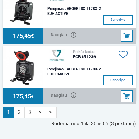
Perėjimas JAEGER ISO 11783-2
EJH ACTIVE
9 kontaktų/12V «ISOBUS (IBBC)
Sandėlyje
150 Active» Socket (ISO 11783-
2) Galinis rezistorius [omais]
150 (2x75
175,45
Daugiau
€
Prekės kodas:
ECB151236
Perėjimas JAEGER ISO 11783-2
EJH PASSIVE
9 kontaktų /12V «ISOBUS
Sandėlyje
(IBBC) 150 Passive» Socket
(ISO 11783-2) IP 54, IP 6X, IP
X4K, IP X9K Galini
175,45
Daugiau
€
1
2
3
>
>|
Rodoma nuo 1 iki 30 iš 65 (3 puslapių)