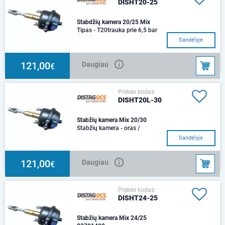
DISHT20-25
Stabdžių kamera 20/25 Mix
Tipas - T20trauka prie 6,5 bar
(oras) - 8,387 NHidraulinio
Sandėlyje
cilindro dydis - - Ø25mmtrauka
prie 100 b
121,00
Daugiau
€
Prekės kodas:
DISHT20L-30
Stabžių kamera Mix 20/30
Stabžių kamera - oras /
hidraulikaTipas - T20trauka prie
Sandėlyje
6,5 bar (oras) - 8,387
NHidraulinio cilindr
121,00
Daugiau
€
Prekės kodas:
DISHT24-25
Stabžių kamera Mix 24/25