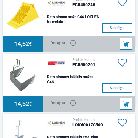
ECB450246
Rato atrama maža G46 LOKHEN
be metalo
383x160x190 be metalo..
Sandėlyje
14,52
Daugiau
€
Prekės kodas:
ECB550201
Rato atramos laikiklis mažas
G46
Sandėlyje
14,52
Daugiau
€
Prekės kodas:
LOK600170500
Rato atramos laikiklis E53, cink.