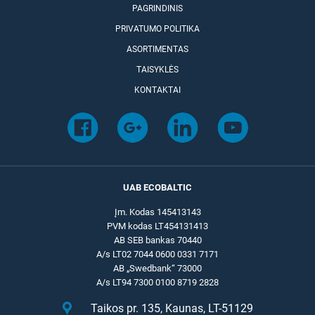
PAGRINDINIS
PRIVATUMO POLITIKA
ASORTIMENTAS
TAISYKLĖS
KONTAKTAI
UAB ECOBALTIC
Įm. Kodas 145413143
PVM kodas LT454131413
AB SEB bankas 70440
A/s LT02 7044 0600 0331 7171
AB „Swedbank“ 73000
A/s LT94 7300 0100 8719 2828
Taikos pr. 135, Kaunas, LT-51129