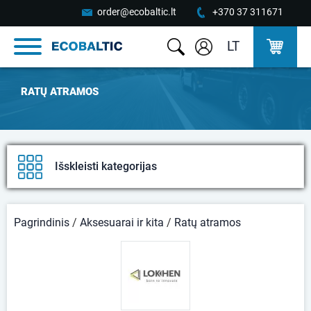
order@ecobaltic.lt
+370 37 311671
LT
RATŲ ATRAMOS
Išskleisti kategorijas
Pagrindinis
/
Aksesuarai ir kita
/
Ratų atramos