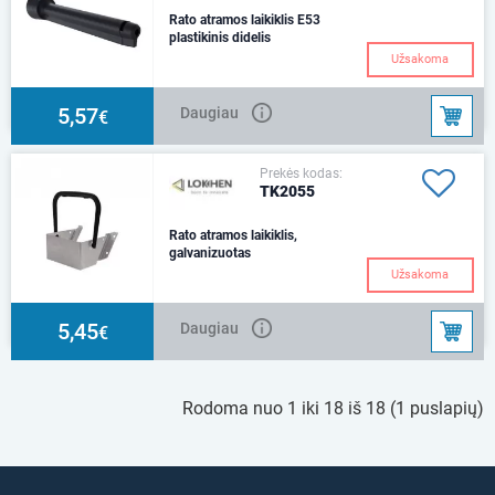
Rato atramos laikiklis E53
plastikinis didelis
258 x 55mm..
Užsakoma
5,57
Daugiau
€
Prekės kodas:
TK2055
Rato atramos laikiklis,
galvanizuotas
E53
Užsakoma
5,45
Daugiau
€
Rodoma nuo 1 iki 18 iš 18 (1 puslapių)