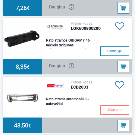
atramos.Universalus, tinka visų
tipų transporto pri
7,26
Daugiau
€
Prekės kodas:
LOK600800200
Rato atramos ORIGAMY 46
laikiklis dvigubas
Ilgis - 163 mmAnt laikiklio telpa
Sandėlyje
dvi Origamy 46
atramos.Universalus, tinka visų
tipų transporto pri
8,35
Daugiau
€
Prekės kodas:
ECB2033
Rato atrama automobiliui -
autovežiui
Užsakoma
43,50
€