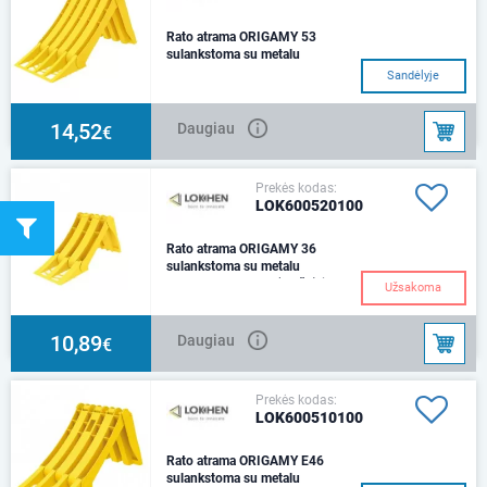
Rato atrama ORIGAMY 53
sulankstoma su metalu
472x199x230Sulankstyta:
Sandėlyje
200x300x80 mm..
14,52
Daugiau
€
Prekės kodas:
LOK600520100
Rato atrama ORIGAMY 36
sulankstoma su metalu
320x120x151 mm (maža)tinka
Užsakoma
lengvojo automobilio
priekabai...
10,89
Daugiau
€
Prekės kodas:
LOK600510100
Rato atrama ORIGAMY E46
sulankstoma su metalu