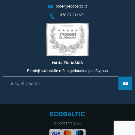
order@ecobaltic.lt
+370 37 311671
NAUJIENLAIŠKIS
Pirmieji sužinokite mūsų geriausius pasiūlymus
© Ecobaltic 2026