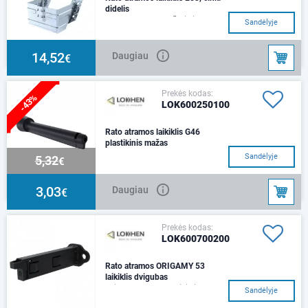
didelis
208x171x228, karštai cinkuota
Sandėlyje
..
14,52
Daugiau
€
Prekės kodas:
-43%
LOK600250100
Rato atramos laikiklis G46
plastikinis mažas
215 x 55 mm..
Sandėlyje
5,32
€
3,03
Daugiau
€
Prekės kodas:
LOK600700200
Rato atramos ORIGAMY 53
laikiklis dvigubas
Ilgis - 177 mmAnt laikiklio telpa
Sandėlyje
dvi Origamy 53