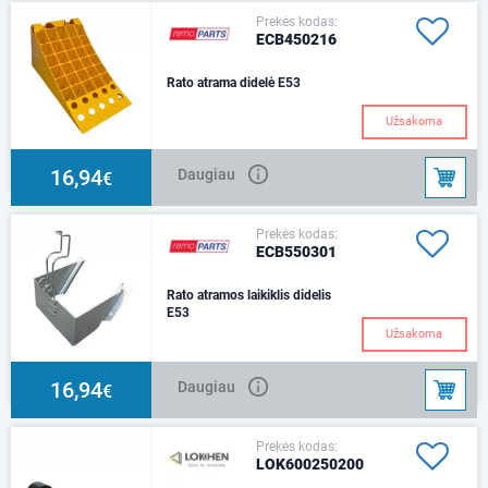
Prekės kodas:
ECB450216
Rato atrama didelė E53
Užsakoma
16,94
Daugiau
€
Prekės kodas:
ECB550301
Rato atramos laikiklis didelis
E53
Užsakoma
16,94
Daugiau
€
Prekės kodas:
LOK600250200