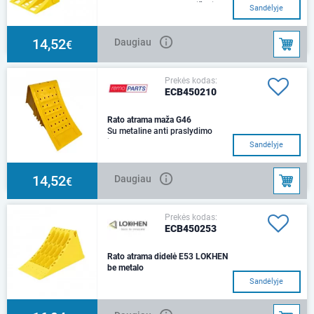
380x160x190 Kompaktiškai
Sandėlyje
sulankstoma - tris dalis galima
sulankstyti viena ant kitos iki
vos 6,3 cm ..
14,52
Daugiau
€
Prekės kodas:
ECB450210
Rato atrama maža G46
Su metaline anti praslydimo
juosta.
Sandėlyje
14,52
Daugiau
€
Prekės kodas:
ECB450253
Rato atrama didelė E53 LOKHEN
be metalo
467x198x225 be metalo..
Sandėlyje