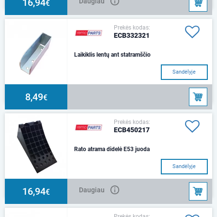
16,94
Daugiau
€
Prekės kodas:
ECB332321
Laikiklis lentų ant statramščio
Sandėlyje
8,49
€
Prekės kodas:
ECB450217
Rato atrama didelė E53 juoda
Sandėlyje
16,94
Daugiau
€
Prekės kodas: