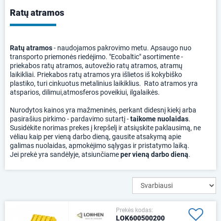
Ratų atramos
Ratų atramos
- naudojamos pakrovimo metu. Apsaugo nuo
transporto priemonės riedėjimo. "Ecobaltic" asortimente -
priekabos ratų atramos, autovežio ratų atramos, atramų
laikikliai. Priekabos ratų atramos yra išlietos iš kokybiško
plastiko, turi cinkuotus metalinius laikiklius. Rato atramos yra
atsparios, dilimui,atmosferos poveikiui, ilgalaikės.
Nurodytos kainos yra mažmeninės, perkant didesnį kiekį arba
pasirašius pirkimo - pardavimo sutartį -
taikome nuolaidas
.
Susidėkite norimas prekes į krepšelį ir atsiųskite paklausimą, ne
vėliau kaip per vieną darbo dieną, gausite atsakymą apie
galimas nuolaidas, apmokėjimo sąlygas ir pristatymo laiką.
Jei prekė yra sandėlyje, atsiunčiame
per vieną darbo dieną
.
Prekės kodas:
LOK600500200