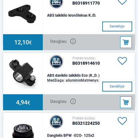
B0318911770
ABS laikiklio kronšteinas K./D.
Sandėlyje
12,10
Daugiau
€
Prekės kodas:
B0318914610
ABS daviklio laikiklis Eco (K.,D. )
Medžiaga: aliuminisMatmenys:
L = 19,5 mm
Sandėlyje
4,94
Daugiau
€
Prekės kodas:
B0321224250
Dangtelis BPW -ECO- 125x2