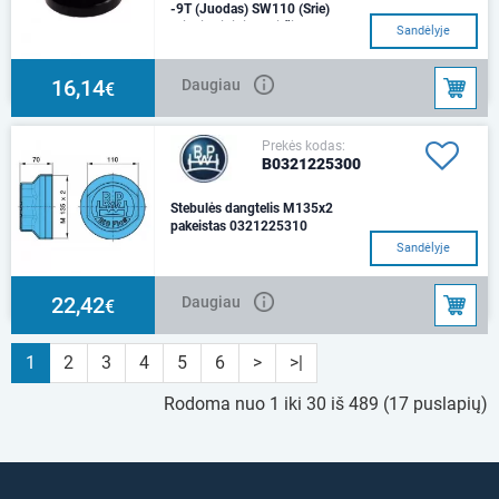
-9T (Juodas) SW110 (Srie)
Sriegis vidinisPaviršiaus
Sandėlyje
apdorojimas: KTL
dangaMatmenys: M 125 x 2 / H
61 / SW 110 / BPWMedžiaga: p
16,14
Daugiau
€
Prekės kodas:
B0321225300
Stebulės dangtelis M135x2
pakeistas 0321225310
Matmenys: M 135 x 2 / H 70 /
Sandėlyje
SW 110 / BPWMedžiaga:
plienas
22,42
Daugiau
€
1
2
3
4
5
6
>
>|
Rodoma nuo 1 iki 30 iš 489 (17 puslapių)