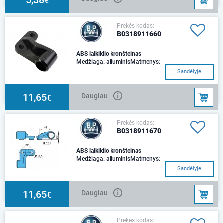
€
Prekės kodas:
B0318911660
ABS laikiklio kronšteinas
Medžiaga: aliuminisMatmenys:
L = 48 mm / H = 22 mm
Sandėlyje
11,65
Daugiau
€
Prekės kodas:
B0318911670
ABS laikiklio kronšteinas
Medžiaga: aliuminisMatmenys:
L = 48 mm / H = 22
Sandėlyje
mmPavadinimas: jutiklio
laikiklis, kairėjeBPW
11,65
Daugiau
€
Prekės kodas: