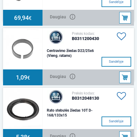
125/150/240/179/62 / □ 73 x
Sandėlyje
96."Medžiaga: plienas
69,94
Daugiau
€
Prekės kodas:
B0311200430
Centravimo žiedas D22/25x6
(Vieng. ratams)
Matmenys: Ø 22 / 25 x
Sandėlyje
6Medžiaga: plienas
1,09
Daugiau
€
Prekės kodas:
B0312048130
Rato stebulės žiedas 10T D-
168/133x15
plastkinis Tinka: BPW 10-12T;
Sandėlyje
H-ECO MAXX; K-ECO MAXX; N-
ECO MAXX
5,38
Daugiau