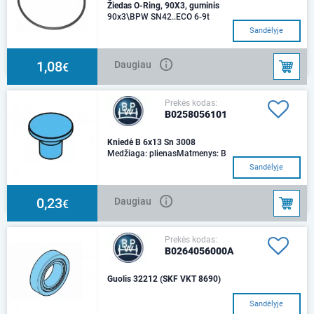
Žiedas O-Ring, 90X3, guminis
90x3\BPW SN42..ECO 6-9t
Sandėlyje
1,08
Daugiau
€
Prekės kodas:
B0258056101
Kniedė B 6x13 Sn 3008
Medžiaga: plienasMatmenys: B
6 x 13
Sandėlyje
0,23
Daugiau
€
Prekės kodas:
B0264056000A
Guolis 32212 (SKF VKT 8690)
Sandėlyje