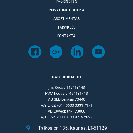
PAGRINDINIS
PRIVATUMO POLITIKA
ASORTIMENTAS
TAISYKLĖS
KONTAKTAI
UAB ECOBALTIC
Įm. Kodas 145413143
PVM kodas LT454131413
AB SEB bankas 70440
A/s LT02 7044 0600 0331 7171
AB „Swedbank“ 73000
A/s LT94 7300 0100 8719 2828
Taikos pr. 135, Kaunas, LT-51129