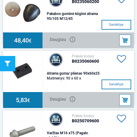
B0235060200
Pakabos guminė kūginė atrama
95/105 M12/45
0,9 kg.
Sandėlyje
48,40
Daugiau
€
Prekės kodas:
B0235060600
Atrama guma/ plienas 90x60x25
Matmenys: 90 x 60 x
25Pavadinimas: Bump
Sandėlyje
stopMedžiaga: guma - plienas
5,83
Daugiau
€
Prekės kodas:
B0250709600
Varžtas M16 x75 (Pagalv.