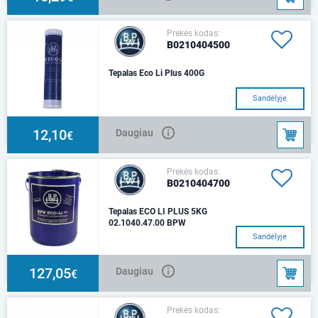
Prekės kodas:
B0210404500
Tepalas Eco Li Plus 400G
Sandėlyje
12,10
Daugiau
€
Prekės kodas:
B0210404700
Tepalas ECO LI PLUS 5KG
02.1040.47.00 BPW
Sandėlyje
127,05
Daugiau
€
Prekės kodas: