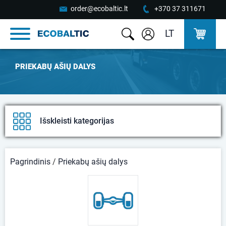
order@ecobaltic.lt
+370 37 311671
LT
PRIEKABŲ AŠIŲ DALYS
Išskleisti kategorijas
Pagrindinis
/
Priekabų ašių dalys