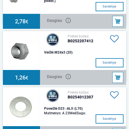
plokšt.)
Sandėlyje
2,78
Daugiau
€
Prekės kodas:
B0252207412
Veržlė M24x3 (20)
Sandėlyje
1,26
Daugiau
€
Prekės kodas:
B0254012307
Poveržlė D23 -ALII (L70)
Matmenys: A 23Medžiaga:
plienas
Sandėlyje