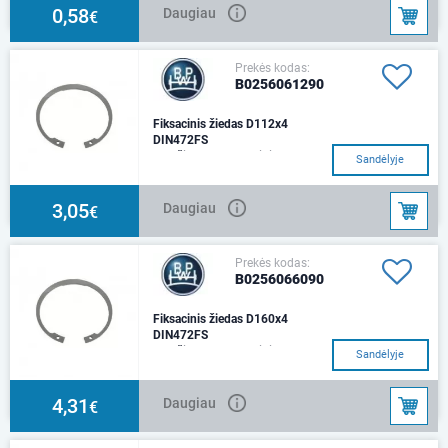
0,58
Daugiau
€
Prekės kodas:
B0256061290
Fiksacinis žiedas D112x4
DIN472FS
Medžiaga: spyruoklinis
Sandėlyje
plienasMatmenys: Ø 112 x 4
3,05
Daugiau
€
Prekės kodas:
B0256066090
Fiksacinis žiedas D160x4
DIN472FS
Medžiaga: spyruoklinis
Sandėlyje
plienasMatmenys: Ø 160 x 4
4,31
Daugiau
€