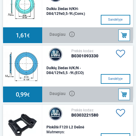
Dulkiu žiedas H/KH-
D84/129x0,5-9t.(Conv.)
Sandėlyje
1,61
Daugiau
€
Prekės kodas:
B0301093330
Dulkių žiedas H/K/N -
D84/129x5,5 -9t.(ECO)
Ø 84 / 129 x 8,5
Sandėlyje
0,99
Daugiau
€
Prekės kodas:
B0303221580
Plokštė F120 L2 Dešnė
Matmenys: