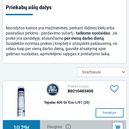
Priekabų ašių dalys
Nurodytos kainos yra mažmeninės, perkant didesnį kiekį arba
pasirašius pirkimo - pardavimo sutartį -
taikome nuolaidas
. Jei
prekė yra sandėlyje, atsiunčiame
per vieną darbo dieną
.
Susidėkite norimas prekes į krepšelį ir atsiųskite paklausimą, ne
vėliau kaip per vieną darbo dieną, gausite atsakymą apie
galimas nuolaidas, apmokėjimo sąlygas ir pristatymo laiką.
Prekės kodas:
B0210403400
Tepalas 400 Gr. Eco-Li91 (20)
Sandėlyje
10,29
Daugiau
€