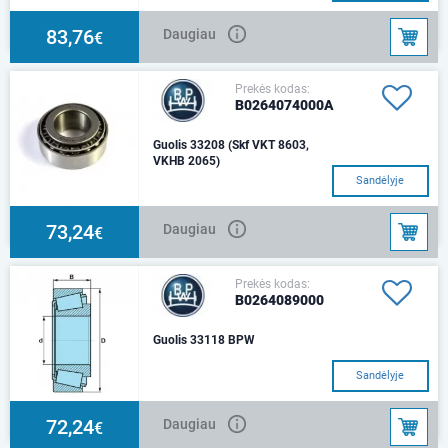
83,76
Daugiau
€
Prekės kodas:
B0264074000A
Guolis 33208 (Skf VKT 8603,
VKHB 2065)
Sandėlyje
73,24
Daugiau
€
Prekės kodas:
B0264089000
Guolis 33118 BPW
Sandėlyje
72,24
Daugiau
€