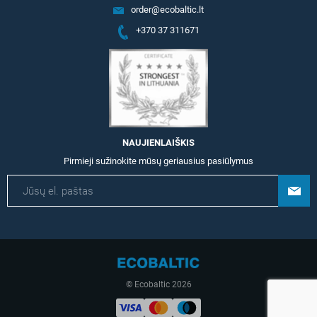
order@ecobaltic.lt
+370 37 311671
NAUJIENLAIŠKIS
Pirmieji sužinokite mūsų geriausius pasiūlymus
© Ecobaltic 2026