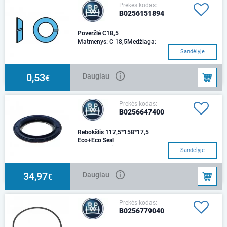
Prekės kodas:
B0256151894
Poveržlė C18,5
Matmenys: C 18,5Medžiaga:
spyruoklinis plienas
Sandėlyje
0,53
Daugiau
€
Prekės kodas:
B0256647400
Rebokšlis 117,5*158*17,5
Eco+Eco Seal
Matmenys: Ø 117,5 / 158 x
Sandėlyje
12,5d Ø 117,5D Ø 158L
12,5Svoris [kg] 0,475
34,97
Daugiau
€
Prekės kodas:
B0256779040