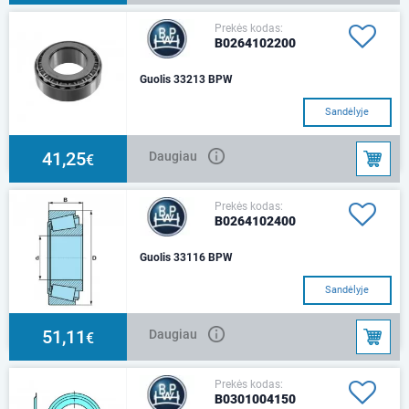
Prekės kodas:
B0264102200
Guolis 33213 BPW
Sandėlyje
41,25
Daugiau
€
Prekės kodas:
B0264102400
Guolis 33116 BPW
Sandėlyje
51,11
Daugiau
€
Prekės kodas:
B0301004150