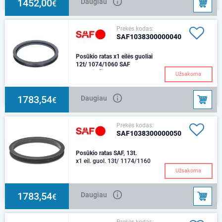
1452,00
Daugiau
€
Prekės kodas:
SAF1038300000040
Posūkio ratas x1 eilės guoliai
12t/ 1074/1060 SAF
Posūkio žiedas
Užsakoma
1783,54
Daugiau
€
Prekės kodas:
SAF1038300000050
Posūkio ratas SAF, 13t.
x1 eil. guol. 13t/ 1174/1160
Užsakoma
1783,54
Daugiau
€