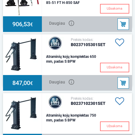
85-51 FT H-850 SAF
H-840/510 mmKomplektą
Užsakoma
sudaro: 1 koja su pavara, 1 koja
be pavaros, jungiantis velenas
(L-1450), rank
906,53
Daugiau
€
Prekės kodas:
B0237105301SET
Atraminių kojų komplektas 650
mm, padas S BPW
Užsakoma
847,00
Daugiau
€
Prekės kodas:
B0237102301SET
Atraminių kojų komplektas 750
mm, padas S BPW
Užsakoma