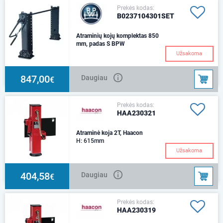
Prekės kodas:
B0237104301SET
Atraminių kojų komplektas 850
mm, padas S BPW
Užsakoma
847,00
Daugiau
€
Prekės kodas:
HAA230321
Atraminė koja 2T, Haacon
H: 615mm
Užsakoma
404,58
Daugiau
€
Prekės kodas:
HAA230319