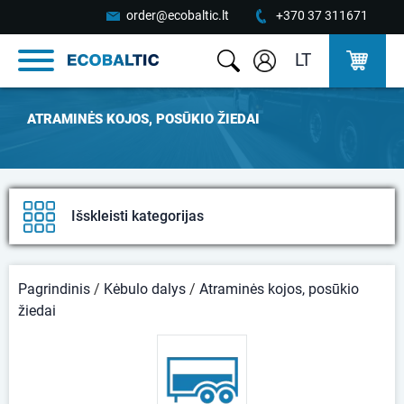
order@ecobaltic.lt
+370 37 311671
LT
ATRAMINĖS KOJOS, POSŪKIO ŽIEDAI
Išskleisti kategorijas
Pagrindinis
/
Kėbulo dalys
/
Atraminės kojos, posūkio
žiedai