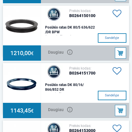
Prekės kodas:
B0264150100
Posūkio ratas DK 80/5 636/622
/DR BPW
(Posūkio žiedas)
Sandėlyje
1210,00
Daugiau
€
Prekės kodas:
B0264151700
Posūkio ratas DK 80/16/
866/852 DR
Posūkio žiedas
Sandėlyje
1143,45
Daugiau
€
Prekės kodas:
B0264153000