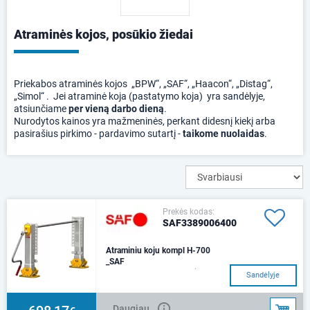
Atraminės kojos, posūkio žiedai
Priekabos atraminės kojos „BPW“, „SAF“, „Haacon“, „Distag“,
„Simol“ . Jei atraminė koja (pastatymo koja) yra sandėlyje,
atsiunčiame
per vieną darbo dieną
.
Nurodytos kainos yra mažmeninės, perkant didesnį kiekį arba
pasirašius pirkimo - pardavimo sutartį -
taikome nuolaidas
.
Prekės kodas:
SAF3389006400
Atraminiu koju kompl H-700
_SAF
Komplektą sudaro: 1 koja su
Sandėlyje
pavara, 1 koja be pavaros,
jungiantis velenas (L-1450),
rankena ir kompe
Daugiau