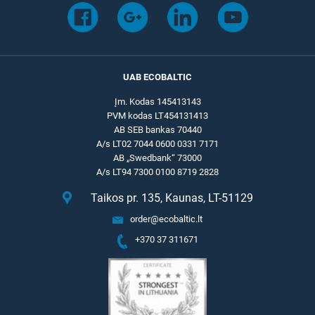
UAB ECOBALTIC
Įm. Kodas 145413143
PVM kodas LT454131413
AB SEB bankas 70440
A/s LT02 7044 0600 0331 7171
AB „Swedbank“ 73000
A/s LT94 7300 0100 8719 2828
Taikos pr. 135, Kaunas, LT-51129
order@ecobaltic.lt
+370 37 311671