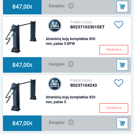
847,00
Daugiau
€
Prekės kodas:
B0237103301SET
Atraminių kojų komplektas 800
mm, padas S BPW
Užsakoma
847,00
Daugiau
€
Prekės kodas:
B0237104243
Atraminių kojų komplektas 850
mm, padas S
Užsakoma
847,00
Daugiau
€