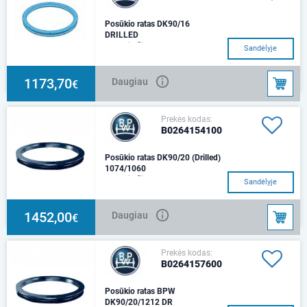
Posūkio ratas DK90/16
DRILLED
Posūkio žiedas
Sandėlyje
1173,70
Daugiau
€
Prekės kodas:
B0264154100
Posūkio ratas DK90/20 (Drilled)
1074/1060
Posūkio žiedas
Sandėlyje
1452,00
Daugiau
€
Prekės kodas:
B0264157600
Posūkio ratas BPW
DK90/20/1212 DR