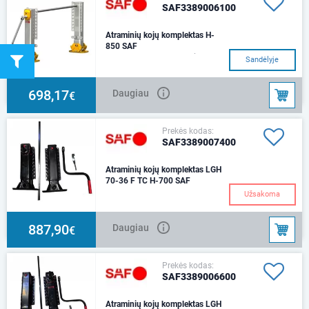
SAF3389006100
Atraminių kojų komplektas H-
850 SAF
Komplektą sudaro: 1 koja su
Sandėlyje
pavara, 1 koja be pavaros,
jungiantis velenas (L-1450),
rankena ir kompe
698,17
Daugiau
€
Prekės kodas:
SAF3389007400
Atraminių kojų komplektas LGH
70-36 F TC H-700 SAF
H-630/360mmKomplektą
Užsakoma
sudaro: 1 koja su pavara, 1 koja
be pavaros, jungiantis velenas
(L-1450), ranke
887,90
Daugiau
€
Prekės kodas:
SAF3389006600
Atraminių kojų komplektas LGH