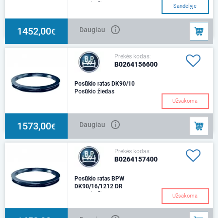
Posūkio žiedas
Sandėlyje
1452,00
Daugiau
€
Prekės kodas:
B0264156600
Posūkio ratas DK90/10
Posūkio žiedas
Užsakoma
1573,00
Daugiau
€
Prekės kodas:
B0264157400
Posūkio ratas BPW
DK90/16/1212 DR
Posūkio žiedas
Užsakoma