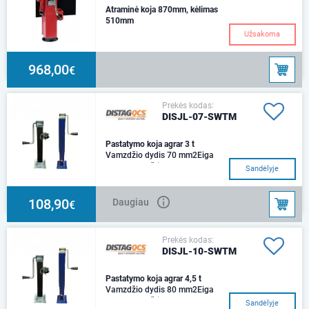
Atraminė koja 870mm, kėlimas
510mm
Užsakoma
968,00
€
Prekės kodas:
DISJL-07-SWTM
Pastatymo koja agrar 3 t
Vamzdžio dydis 70 mm2Eiga
380 mmAukštis 400
Sandėlyje
mmApkrova 3000 kg.
108,90
Daugiau
€
Prekės kodas:
DISJL-10-SWTM
Pastatymo koja agrar 4,5 t
Vamzdžio dydis 80 mm2Eiga
600 mmAukštis 660
Sandėlyje