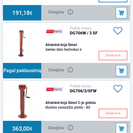
mmApkrova 4500 kg.
191,18
Daugiau
€
Prekės kodas:
DG706W / 3 SF
Atraminė koja Simol
žemės ūkio technikai ir
priekabomssu
Užsakoma
reduktoriumiIšorinis vamzdžio
plotis - 80 mmVaržto eiga - 300
m
Daugiau
Pagal paklausimą
Prekės kodas:
DG706/3/SFW
Atraminė koja Simol 2-ju greiciu
Išorinis vamzdžio plotis - 80
mmVaržto eiga - 300 mmSvoris
Užsakoma
- 13,4 kg.Maksimali statinė
apkrova - 544
363,00
Daugiau
€