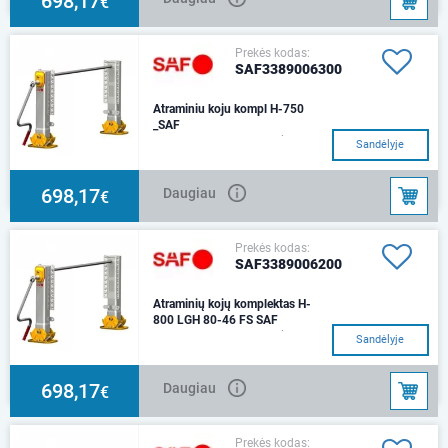
698,17
€
Prekės kodas:
SAF3389006300
Atraminiu koju kompl H-750
_SAF
Komplektą sudaro: 1 koja su
Sandėlyje
pavara, 1 koja be pavaros,
jungiantis velenas (L-1450),
rankena ir kompe
698,17
Daugiau
€
Prekės kodas:
SAF3389006200
Atraminių kojų komplektas H-
800 LGH 80-46 FS SAF
Komplektą sudaro: 1 koja su
Sandėlyje
pavara, 1 koja be pavaros,
jungiantis velenas (L-1450),
rankena ir kompe
698,17
Daugiau
€
Prekės kodas: