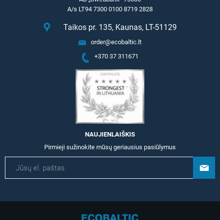
A/s LT94 7300 0100 8719 2828
Taikos pr. 135, Kaunas, LT-51129
order@ecobaltic.lt
+370 37 311671
NAUJIENLAIŠKIS
Pirmieji sužinokite mūsų geriausius pasiūlymus