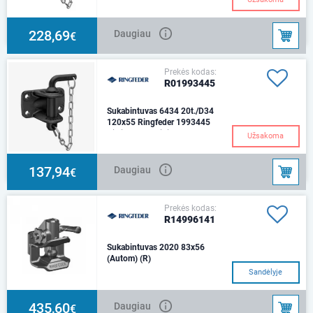
Montavimas - 160 x 100Vilkimo
apkrova - 25 tonosVaržtas -
M20, min. 8,8Svoris - 6,7
228,69
Daugiau
€
kgValdymas - ran
Prekės kodas:
R01993445
Sukabintuvas 6434 20t./D34
120x55 Ringfeder 1993445
Vilkimo sukabinimo
Užsakoma
įtaisasSpecifikacijosMontavimas
- 120 x 55Vilkimo apkrova - 20
tonųVaržtas - M14,
137,94
Daugiau
€
Prekės kodas:
R14996141
Sukabintuvas 2020 83x56
(Autom) (R)
Sandėlyje
435,60
Daugiau
€