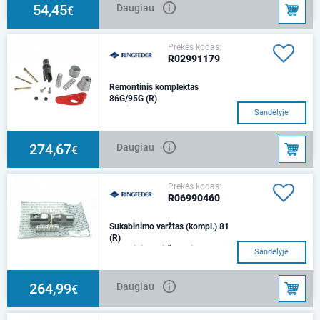
54,45
Daugiau
€
Prekės kodas:
R02991179
Remontinis komplektas
86G/95G (R)
Svoris 0,950 kg.
Sandėlyje
274,67
Daugiau
€
Prekės kodas:
R06990460
Sukabinimo varžtas (kompl.) 81
(R)
Sukabinimo pirštas Ringfeder
Sandėlyje
264,99
Daugiau
€