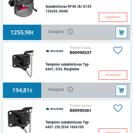
Sukabintuvas RF40 /B/ G135
120x55 /4040
Ø 40 mmAtidarymo svirtis -
Užsakoma
žemynTvirtinimo flanšo
matmenys - 120 x 55 Svoris -
32,3 kg D value (kN)
1255,98
Daugiau
€
Prekės kodas:
R00990337
Tempimo sukabintuvas Typ
6441, D34, Ringfeder
Montavimas - 140x80Vilkimo
Užsakoma
apkrova -25 tonosVaržtas -
M16, min 8,8Svoris -5,8 kg
194,81
Daugiau
€
Prekės kodas:
R00990361
Tempimo sukabintuvas Typ
6451 25t./D34 160x100
Ringfeder
Užsakoma