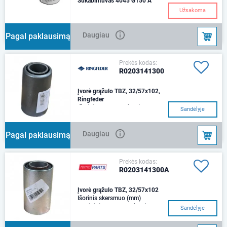
Sukabintuvas 4045 G150 A
Užsakoma
Daugiau
Pagal paklausimą
Prekės kodas:
R0203141300
Įvorė grąžulo TBZ, 32/57x102,
Ringfeder
Išorinis skersmuo (mm)
Sandėlyje
57Vidinis skersmuo (mm)
32Ilgis (mm) 102
Daugiau
Pagal paklausimą
Prekės kodas:
R0203141300A
Įvorė grąžulo TBZ, 32/57x102
Išorinis skersmuo (mm)
57Vidinis skersmuo (mm)
Sandėlyje
32Ilgis (mm) 102