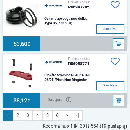
Prekės kodas:
R06997295
Guminė apsauga nuo dulkių
Type 95, 4045 (R)
Sandėlyje
53,60
€
Prekės kodas:
R06998771
Plokštė atramine RF40/ 4040
86/95 /Plastikinė Ringfeder
Plastikas
Sandėlyje
38,12
Daugiau
€
1
2
3
4
5
6
>
>|
Rodoma nuo 1 iki 30 iš 554 (19 puslapių)