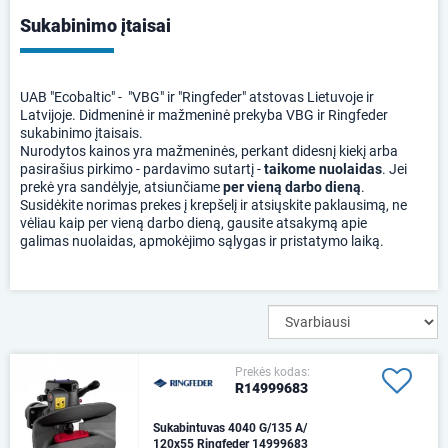
Sukabinimo įtaisai
UAB "Ecobaltic" - "VBG" ir "Ringfeder" atstovas Lietuvoje ir
Latvijoje. Didmeninė ir mažmeninė prekyba VBG ir Ringfeder
sukabinimo įtaisais.
Nurodytos kainos yra mažmeninės, perkant didesnį kiekį arba
pasirašius pirkimo - pardavimo sutartį -
taikome nuolaidas
. Jei
prekė yra sandėlyje, atsiunčiame
per vieną darbo dieną
.
Susidėkite norimas prekes į krepšelį ir atsiųskite paklausimą, ne
vėliau kaip per vieną darbo dieną, gausite atsakymą apie
galimas nuolaidas, apmokėjimo sąlygas ir pristatymo laiką.
Prekės kodas:
R14999683
Sukabintuvas 4040 G/135 A/
120x55 Ringfeder 14999683