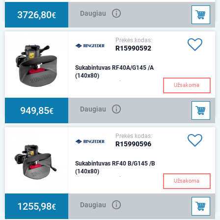
100Svoris 48,35kg D (kN) - 137
3726,80
Daugiau
€
Prekės kodas:
R15990592
Sukabintuvas RF40A/G145 /A
(140x80)
Ø 40 mmMontavimas -
Užsakoma
140x80Svoris 36,2kg D (kN) -
100 Svirties valdymas –
aukštyn
949,85
Daugiau
€
Prekės kodas:
R15990596
Sukabintuvas RF40 B/G145 /B
(140x80)
Ø 40 mmMontavimas -
Užsakoma
140x80Svoris 36,45kg D (kN) -
100 Svirties valdymas – žemyn
1255,98
Daugiau
€