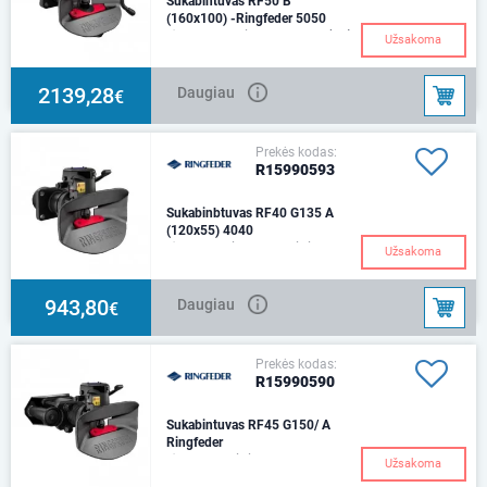
Sukabintuvas RF50 B
(160x100) -Ringfeder 5050
Ø 50 mmSvoris 45.65 kg, D (kN)
Užsakoma
- 200Montavimas 160x100
mmAtidarymas B - rankena iš
apačios
2139,28
Daugiau
€
Prekės kodas:
R15990593
Sukabinbtuvas RF40 G135 A
(120x55) 4040
Ø 40 mmAtidarymo svirtis -
Užsakoma
aukštynTvirtinimo flanšo
matmenys - 120 x 55 Svoris -
32,3 kg D value (kN
943,80
Daugiau
€
Prekės kodas:
R15990590
Sukabintuvas RF45 G150/ A
Ringfeder
Ø 40 mm Svirties valdymas –
Užsakoma
aukštynMontavimas - 160 x