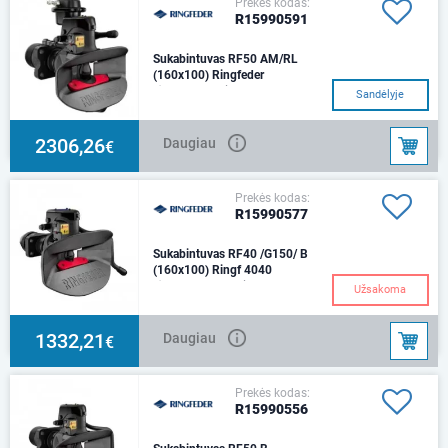
Prekės kodas:
R15990591
Sukabintuvas RF50 AM/RL
(160x100) Ringfeder
Ø 50 mmSvoris - 47,6
Sandėlyje
kg.Tvirtinimo flanšo matmenys -
160x100 mm Atidaromas oro
kamera D (kN) vertė -
2306,26
Daugiau
€
Prekės kodas:
R15990577
Sukabintuvas RF40 /G150/ B
(160x100) Ringf 4040
Ø 40 mmMontavimas 160 x 100
Užsakoma
mmSvoris 37,1 kg D (kN) - 137
Atidarymo svirtis - žemyn
1332,21
Daugiau
€
Prekės kodas:
R15990556