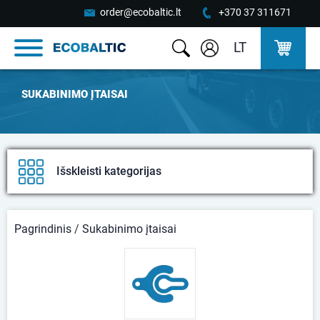
order@ecobaltic.lt
+370 37 311671
LT
SUKABINIMO ĮTAISAI
Išskleisti kategorijas
Pagrindinis
/
Sukabinimo įtaisai