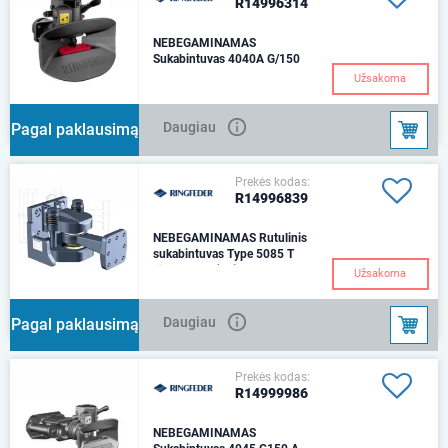
R14996314
NEBEGAMINAMAS
Sukabintuvas 4040A G/150
(160x100)
Užsakoma
Ø 40 mm Montavimas 160 x
100 mmSvoris 40kg D (kN) -
137
Daugiau
Pagal paklausimą
Prekės kodas:
R14996839
NEBEGAMINAMAS Rutulinis
sukabintuvas Type 5085 T
Ø 50 mm D (kN) -
Užsakoma
140Montavimas 160 x 100
mmUniverslus sukabintuvas
tinkamas 40mm ir 50mm
Daugiau
Pagal paklausimą
diametro kl
Prekės kodas:
R14999986
NEBEGAMINAMAS