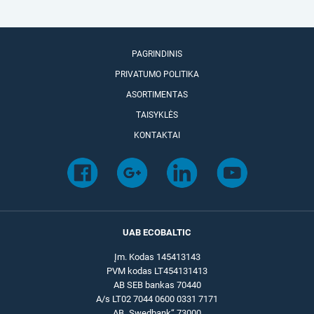
PAGRINDINIS
PRIVATUMO POLITIKA
ASORTIMENTAS
TAISYKLĖS
KONTAKTAI
UAB ECOBALTIC
Įm. Kodas 145413143
PVM kodas LT454131413
AB SEB bankas 70440
A/s LT02 7044 0600 0331 7171
AB „Swedbank“ 73000