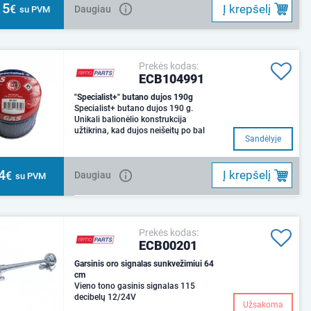
15
Į krepšelį
€
Daugiau
su PVM
Prekės kodas:
ECB104991
"Specialist+" butano dujos 190g
Specialist+ butano dujos 190 g.
Unikali balionėlio konstrukcija
užtikrina, kad dujos neišeitų po bal
Sandėlyje
4
Į krepšelį
€
Daugiau
su PVM
Prekės kodas:
ECB00201
Garsinis oro signalas sunkvežimiui 64
cm
Vieno tono gasinis signalas 115
decibelų 12/24V
Užsakoma