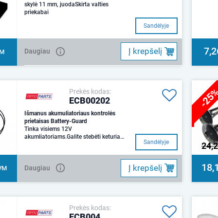
skylė 11 mm, juodaSkirta valties
priekabai
Sandėlyje
7,2
Į krepšelį
Daugiau
VM
-25
Prekės kodas:
ECB00202
Išmanus akumuliatoriaus kontrolės
prietaisas Battery-Guard
Tinka visiems 12V
akumliatoriams.Galite stebėti keturias
Sandėlyje
24,
transporto priemones ekrane vienu
metu.Blue
18,
Į krepšelį
Daugiau
VM
Prekės kodas:
ECB004