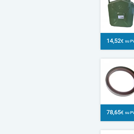
14,52
€
su P
78,65
€
su P