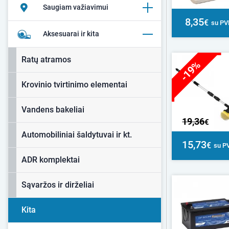
Saugiam važiavimui
8,35
€
su P
Aksesuarai ir kita
Ratų atramos
-19%
Krovinio tvirtinimo elementai
Vandens bakeliai
19,36
€
Automobiliniai šaldytuvai ir kt.
15,73
€
su P
ADR komplektai
Sąvaržos ir dirželiai
Kita