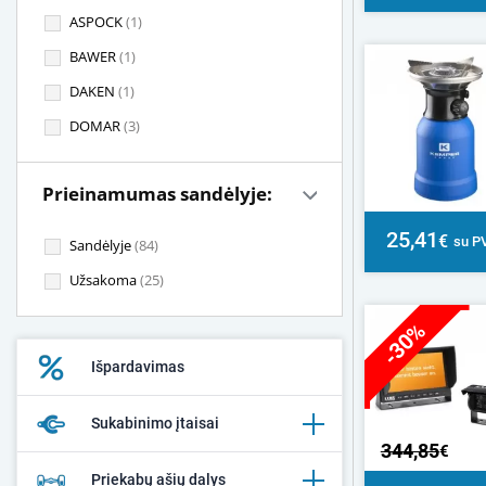
ASPOCK
(1)
BAWER
(1)
DAKEN
(1)
DOMAR
(3)
Prieinamumas sandėlyje:
25,41
€
su P
Sandėlyje
(84)
Užsakoma
(25)
-30%
Išpardavimas
Sukabinimo įtaisai
344,85
€
Priekabų ašių dalys