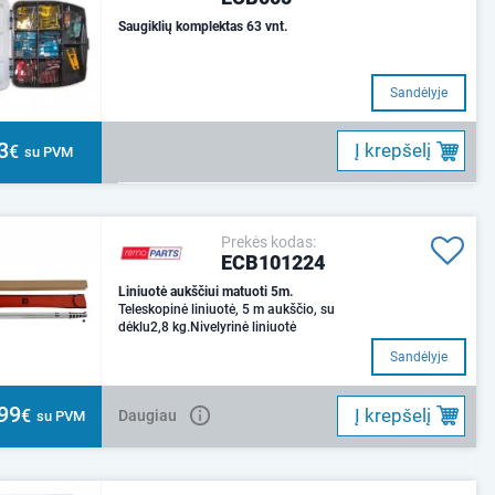
Saugiklių komplektas 63 vnt.
Sandėlyje
3
Į krepšelį
€
su PVM
Prekės kodas:
ECB101224
Liniuotė aukščiui matuoti 5m.
Teleskopinė liniuotė, 5 m aukščio, su
dėklu2,8 kg.Nivelyrinė liniuotė
Sandėlyje
99
Į krepšelį
€
Daugiau
su PVM