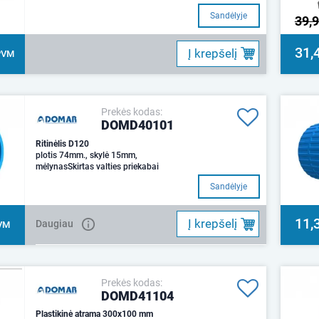
Sandėlyje
39,
31,
Į krepšelį
PVM
Prekės kodas:
DOMD40101
Ritinėlis D120
plotis 74mm., skylė 15mm,
mėlynasSkirtas valties priekabai
Sandėlyje
11,
Į krepšelį
Daugiau
VM
Prekės kodas:
DOMD41104
Plastikinė atrama 300x100 mm