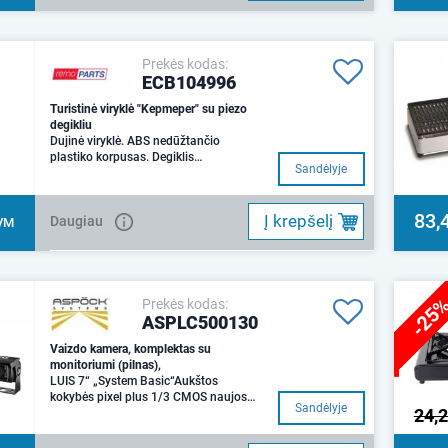
Prekės kodas:
ECB104996
Turistinė viryklė "Kepmeper" su piezo
degikliu
Dujinė viryklė. ABS nedūžtančio
plastiko korpusas. Degiklis
Sandėlyje
pagamintas iš tvirto nerūdijančio
plieno
83,
Į krepšelį
Daugiau
VM
-25
Prekės kodas:
ASPLC500130
Vaizdo kamera, komplektas su
monitoriumi (pilnas),
LUIS 7“ „System Basic“Aukštos
kokybės pixel plus 1/3 CMOS naujos
Sandėlyje
24,
kartos objektyvas600 TV linijų105 l