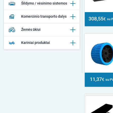
Šildymo / vėsinimo sistemos
Komercinio transporto dalys
308,55
€
su 
Žemės ūkiui
Kariniai produktai
11,37
€
su P