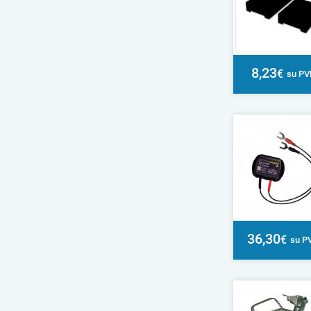
8,23
€
su P
36,30
€
su P