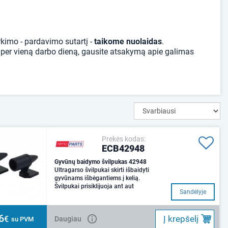
kimo - pardavimo sutartį -
taikome nuolaidas
.
ip per vieną darbo dieną, gausite atsakymą apie galimas
Prekės kodas:
ECB42948
Gyvūnų baidymo švilpukas 42948
Ultragarso švilpukai skirti išbaidyti
gyvūnams išbėgantiems į kelią.
Švilpukai prisiklijuoja ant aut
Sandėlyje
6
Į krepšelį
€
Daugiau
su PVM