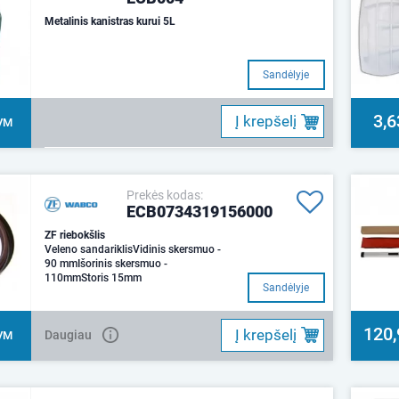
Metalinis kanistras kurui 5L
Sandėlyje
3,6
Į krepšelį
VM
Prekės kodas:
ECB0734319156000
ZF riebokšlis
Veleno sandariklisVidinis skersmuo -
90 mmIšorinis skersmuo -
110mmStoris 15mm
Sandėlyje
120,
Į krepšelį
Daugiau
VM