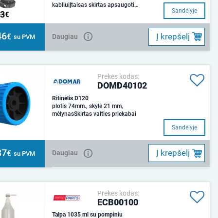
kabliuiĮtaisas skirtas apsaugoti
Sandėlyje
93
priekabą nuo vagystės. Nerūdijantis,
€
patentu
46
Į krepšelį
€
Daugiau
su PVM
Prekės kodas:
DOMD40102
Ritinėlis D120
plotis 74mm., skylė 21 mm,
mėlynasSkirtas valties priekabai
Sandėlyje
37
Į krepšelį
€
Daugiau
su PVM
Prekės kodas:
ECB00100
Talpa 1035 ml su pompiniu