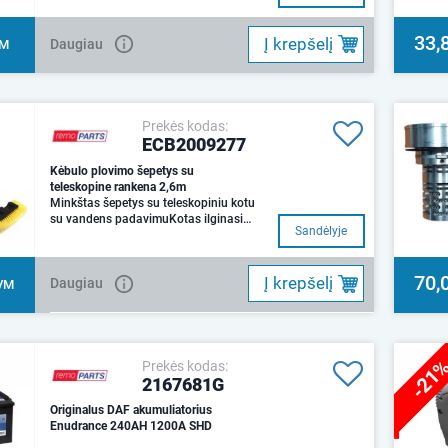
Pui
33,
Į krepšelį
Daugiau
VM
Prekės kodas:
ECB2009277
Kėbulo plovimo šepetys su
teleskopine rankena 2,6m
Minkštas šepetys su teleskopiniu kotu
su vandens padavimuKotas ilginasi
Sandėlyje
iki 2,6 mGreito pajungimo ju
70,
Į krepšelį
Daugiau
VM
-21
Prekės kodas:
2167681G
Originalus DAF akumuliatorius
Enudrance 240AH 1200A SHD