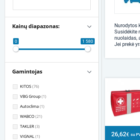
Kainų diapazonas:
Nurodytos k
Susidėkite 
nuolaidas, 
0
1 580
Jei prekė y
Gamintojas
KITOS
(76)
VBG Group
(1)
Autoclima
(1)
WABCO
(21)
TAKLER
(3)
26,62
€
su P
VIGNAL
(1)