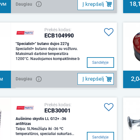
18,
Į krepšelį
Daugiau
PVM
Prekės kodas:
ECB104990
"Specialist+" butano dujos 227g
Specialist+ butano dujos su vožtuvu.
Maksimali darbinė temperatūra
1200°C. Naudojamos kompaktinėse b
Sandėlyje
2,0
Į krepšelį
Daugiau
VM
Prekės kodas:
ECB30001
Aušinimo skystis LL G12+ -36
antifrizas
Talpa: 5LNeužšąla iki -36 ºC
temperatūros, specialiai sukurtas
Sandėlyje
naujos kartos aušinimo sistemoms.