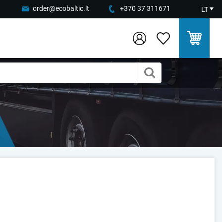
order@ecobaltic.lt
+370 37 311671
LT