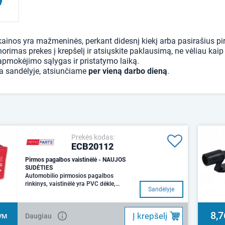
ainos yra mažmeninės, perkant didesnį kiekį arba pasirašius pir
norimas prekes į krepšelį ir atsiųskite paklausimą, ne vėliau ka
apmokėjimo sąlygas ir pristatymo laiką.
ra sandėlyje, atsiunčiame
per vieną darbo dieną
.
Prekės kodas:
ECB20112
Pirmos pagalbos vaistinėlė - NAUJOS
SUDĖTIES
Automobilio pirmosios pagalbos
rinkinys, vaistinėlė yra PVC dėkle,
Sandėlyje
pagamintos specialiai pagal atnau
8,7
Į krepšelį
Daugiau
VM