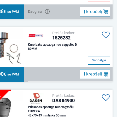
88
Į krepšelį
€
Daugiau
su PVM
Prekės kodas:
1525282
Kuro bako apsauga nuo vagystės D
80MM
Sandėlyje
00
Į krepšelį
€
su PVM
%
Prekės kodas:
DAK84900
Priekabos apsauga nuo vagysčių
EUREKA
49x79x49 mmtinka 50 mm