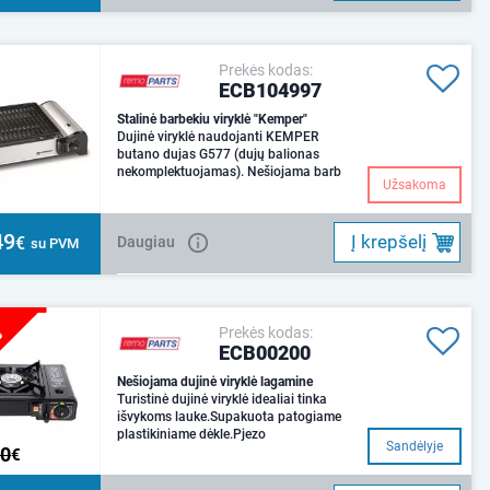
Prekės kodas:
ECB104997
Stalinė barbekiu viryklė "Kemper"
Dujinė viryklė naudojanti KEMPER
butano dujas G577 (dujų balionas
nekomplektuojamas). Nešiojama barb
Užsakoma
49
Į krepšelį
€
Daugiau
su PVM
%
Prekės kodas:
ECB00200
Nešiojama dujinė viryklė lagamine
Turistinė dujinė viryklė idealiai tinka
išvykoms lauke.Supakuota patogiame
plastikiniame dėkle.Pjezo
Sandėlyje
20
€