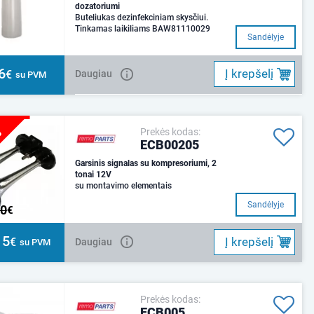
dozatoriumi
Buteliukas dezinfekciniam skysčiui.
Tinkamas laikiliams BAW81110029
Sandėlyje
6
Į krepšelį
€
Daugiau
su PVM
%
Prekės kodas:
ECB00205
Garsinis signalas su kompresoriumi, 2
tonai 12V
su montavimo elementais
Sandėlyje
20
€
15
Į krepšelį
€
Daugiau
su PVM
Prekės kodas:
ECB005