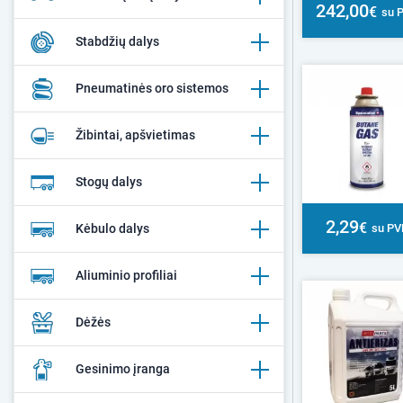
242,00
€
su 
Stabdžių dalys
Pneumatinės oro sistemos
Žibintai, apšvietimas
Stogų dalys
2,29
€
su P
Kėbulo dalys
Aliuminio profiliai
Dėžės
Gesinimo įranga