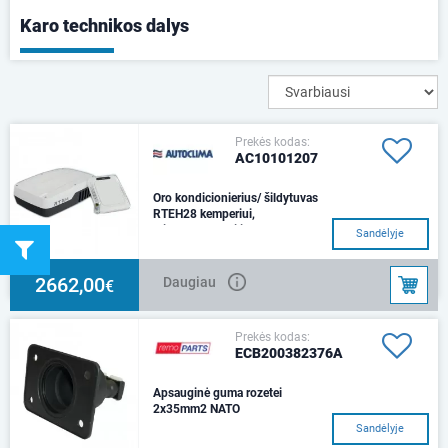
Karo technikos dalys
Prekės kodas:
AC10101207
Oro kondicionierius/ šildytuvas
RTEH28 kemperiui,
mikroautobusui ir
Sandėlyje
Veikia stovint pajungus į 230V /
50Hz elektros tinklą, todėl yra
idealus sprendimas kaip
2662,00
Daugiau
€
kondicionie
Prekės kodas:
ECB200382376A
Apsauginė guma rozetei
2x35mm2 NATO
Sandėlyje