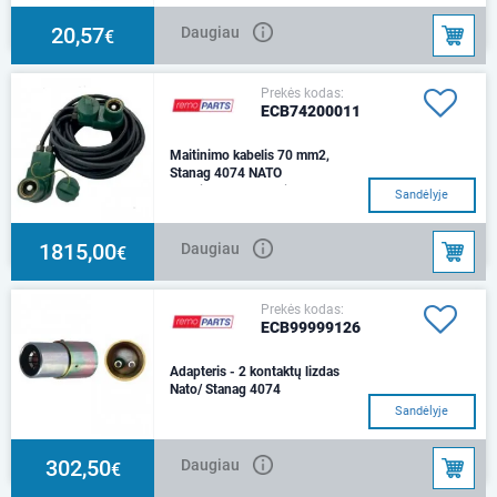
20,57
Daugiau
€
Prekės kodas:
ECB74200011
Maitinimo kabelis 70 mm2,
Stanag 4074 NATO
2 polių L=6mJungtis Stanag
Sandėlyje
Nominali įtampa - 24V
1815,00
Daugiau
€
Prekės kodas:
ECB99999126
Adapteris - 2 kontaktų lizdas
Nato/ Stanag 4074
Sandėlyje
302,50
Daugiau
€