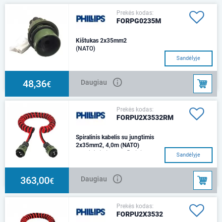
Prekės kodas:
FORPG0235M
Kištukas 2x35mm2
(NATO)
Sandėlyje
48,36
Daugiau
€
Prekės kodas:
FORPU2X3532RM
Spiralinis kabelis su jungtimis
2x35mm2, 4,0m (NATO)
Darbinis ilgis - 4 mIšorinis
Sandėlyje
diametras - 65mm
363,00
Daugiau
€
Prekės kodas:
FORPU2X3532