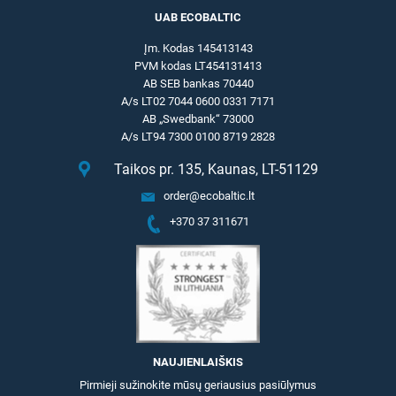
UAB ECOBALTIC
Įm. Kodas 145413143
PVM kodas LT454131413
AB SEB bankas 70440
A/s LT02 7044 0600 0331 7171
AB „Swedbank“ 73000
A/s LT94 7300 0100 8719 2828
Taikos pr. 135, Kaunas, LT-51129
order@ecobaltic.lt
+370 37 311671
NAUJIENLAIŠKIS
Pirmieji sužinokite mūsų geriausius pasiūlymus