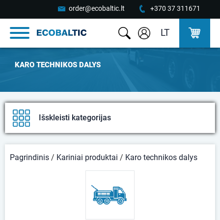
order@ecobaltic.lt
+370 37 311671
LT
KARO TECHNIKOS DALYS
Išskleisti kategorijas
Pagrindinis
/
Kariniai produktai
/
Karo technikos dalys