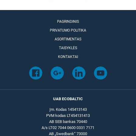
PAGRINDINIS
PRIVATUMO POLITIKA
ASORTIMENTAS
TAISYKLĖS
KONTAKTAI
UAB ECOBALTIC
Įm. Kodas 145413143
PVM kodas LT454131413
AB SEB bankas 70440
A/s LT02 7044 0600 0331 7171
AB „Swedbank“ 73000