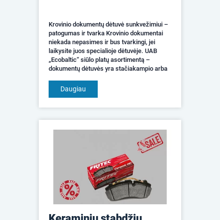
Krovinio dokumentų dėtuvė sunkvežimiui –
patogumas ir tvarka Krovinio dokumentai
niekada nepasimes ir bus tvarkingi, jei
laikysite juos specialioje dėtuvėje. UAB
„Ecobaltic“ siūlo platų asortimentą –
dokumentų dėtuvės yra stačiakampio arba
cilindro formos, hermetiškos ir itin tvirtos,
nebrangios. ...
Daugiau
Keraminių stabdžių