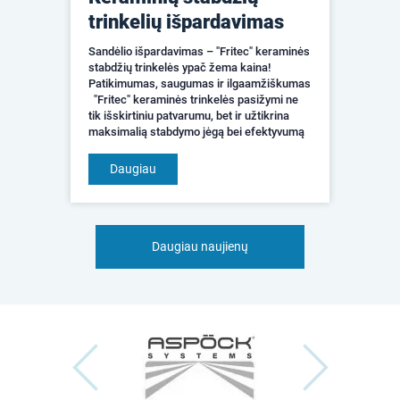
trinkelių išpardavimas
Sandėlio išpardavimas – "Fritec" keraminės
stabdžių trinkelės ypač žema kaina!
Patikimumas, saugumas ir ilgaamžiškumas
"Fritec" keraminės trinkelės pasižymi ne
tik išskirtiniu patvarumu, bet ir užtikrina
maksimalią stabdymo jėgą bei efektyvumą
įvairiomis sąlygomis &nda...
Daugiau
Daugiau naujienų