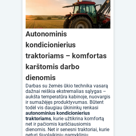
Autonominis
kondicionierius
traktoriams – komfortas
karštomis darbo
dienomis
Darbas su žemės ūkio technika vasarą
dažnai reiškia ekstremalias sąlygas –
aukšta temperatūra kabinoje, nuovargis
ir sumažėjęs produktyvumas. Būtent
todėl vis daugiau ūkininkų renkasi
autonominius kondicionierius
traktoriams
, kurie užtikrina komfortą
net ir pačiomis karščiausiomis
dienomis. Net ir senesni traktoriai, kurie
neturi šiuolaikinių gamyklinių