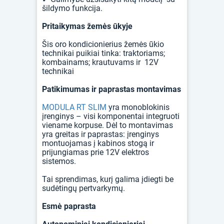
šildymo funkcija.
Pritaikymas žemės ūkyje
Šis oro kondicionierius žemės ūkio
technikai puikiai tinka: traktoriams;
kombainams; krautuvams ir 12V
technikai
Patikimumas ir paprastas montavimas
MODULA RT SLIM
yra monoblokinis
įrenginys – visi komponentai integruoti
viename korpuse. Dėl to montavimas
yra greitas ir paprastas: įrenginys
montuojamas į kabinos stogą ir
prijungiamas prie 12V elektros
sistemos.
Tai sprendimas, kurį galima įdiegti be
sudėtingų pertvarkymų.
Esm
ė
paprasta