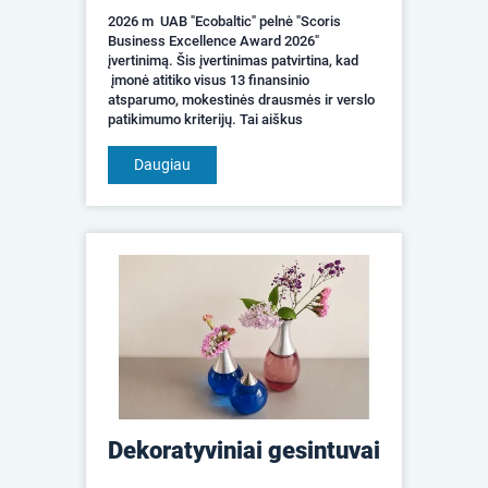
2026 m UAB "Ecobaltic" pelnė "Scoris
Business Excellence Award 2026"
įvertinimą. Šis įvertinimas patvirtina, kad
įmonė atitiko visus 13 finansinio
atsparumo, mokestinės drausmės ir verslo
patikimumo kriterijų. Tai aiškus
pasitikėjimo signalas klientams,
partneriams, darbuotojams ir v...
Daugiau
Dekoratyviniai gesintuvai