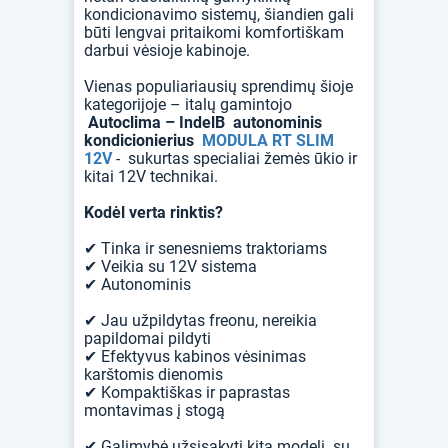
kondicionavimo sistemų, šiandien gali
būti lengvai pritaikomi komfortiškam
darbui vėsioje kabinoje.
Vienas populiariausių sprendimų šioje
kategorijoje – italų gamintojo
Autoclima – IndelB autonominis
kondicionierius
MODULA RT SLIM
12V
- sukurtas specialiai žemės ūkio ir
kitai 12V technikai.
Kodėl verta rinktis?
✔ Tinka ir senesniems traktoriams
✔ Veikia su 12V sistema
✔ Autonominis
✔ Jau užpildytas freonu, nereikia
papildomai pildyti
✔ Efektyvus kabinos vėsinimas
karštomis dienomis
✔ Kompaktiškas ir paprastas
montavimas į stogą
✔ Galimybė užsisakyti kitą modelį su