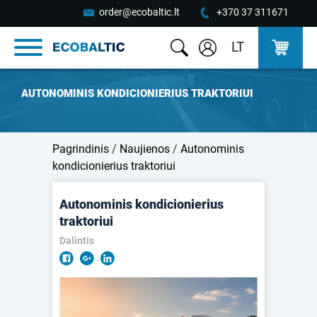
order@ecobaltic.lt
+370 37 311671
LT
AUTONOMINIS KONDICIONIERIUS TRAKTORIUI
Pagrindinis
/
Naujienos
/
Autonominis
kondicionierius traktoriui
Autonominis kondicionierius
traktoriui
Dalintis