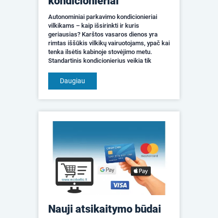
kondicionieriai
Autonominiai parkavimo kondicionieriai
vilkikams – kaip išsirinkti ir kuris
geriausias? Karštos vasaros dienos yra
rimtas iššūkis vilkikų vairuotojams, ypač kai
tenka ilsėtis kabinoje stovėjimo metu.
Standartinis kondicionierius veikia tik
užvedus variklį, todėl kyla klausimas – kaip
efektyviai vė...
Daugiau
Nauji atsikaitymo būdai