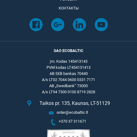
КОНТАКТЫ
ЗАО ECOBALTIC
Įm. Kodas 145413143
PVM kodas LT454131413
AB SEB bankas 70440
A/s LT02 7044 0600 0331 7171
AB „Swedbank“ 73000
A/s LT94 7300 0100 8719 2828
Taikos pr. 135, Kaunas, LT-51129
order@ecobaltic.lt
+370 37 311671