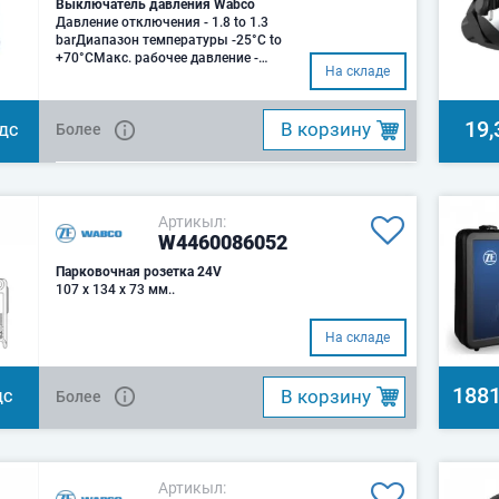
Выключатель давления Wabco
Давление отключения - 1.8 to 1.3
barДиапазон температуры -25°C to
+70°CМакс. рабочее давление -
На складе
15.0
19,
B корзину
Более
НДС
Артикыл:
W4460086052
Парковочная розетка 24V
107 x 134 x 73 мм..
На складе
1881
B корзину
Более
ДС
Артикыл: