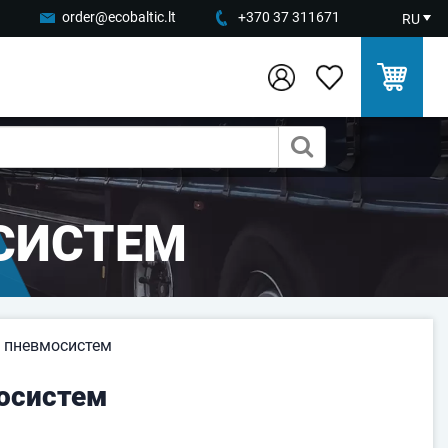
order@ecobaltic.lt
+370 37 311671
RU
ОСИСТЕМ
я пневмосистем
мосистем