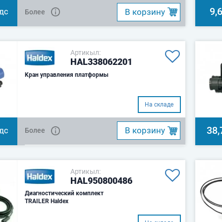
9,
B корзину
Более
НДС
Артикыл:
HAL338062201
Kран управления платформы
На складе
38,
B корзину
Более
НДС
Артикыл:
HAL950800486
Диагностический комплект
TRAILER Haldex