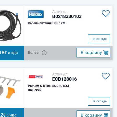
Артикыл:
B0218330103
Кабель питания EBS 12M
На складе
18
B корзину
€
Более
с НДС
Артикыл:
ECB128016
Разъем S-DT06-4S DEUTSCH
Женский
На складе
62
B корзину
€
с НДС