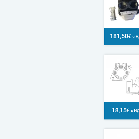
181,50
€
с 
18,15
€
с Н