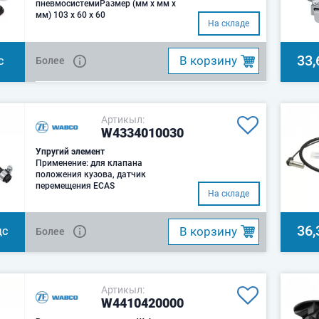
пневмосистемиРазмер (мм x мм x
мм) 103 x 60 x 60
На складе
33,
B корзину
Более
С
Артикыл:
W4334010030
Упругий элемент
Применение: для клапана
положения кузова, датчик
перемещения ECAS
На складе
36,
B корзину
Более
ДС
Артикыл:
W4410420000