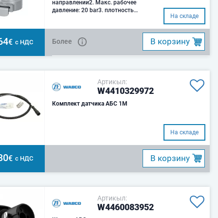
направлении2. Макс. рабочее
давление: 20 bar3. плотность
На складе
фильтра: 80 ... 1404.
64
B корзину
€
Более
с НДС
Артикыл:
W4410329972
Комплект датчика АБС 1М
На складе
30
B корзину
€
с НДС
Артикыл:
W4460083952