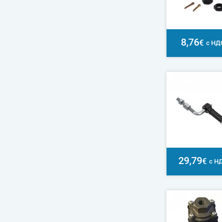
8,76
€
с НД
29,79
€
с Н