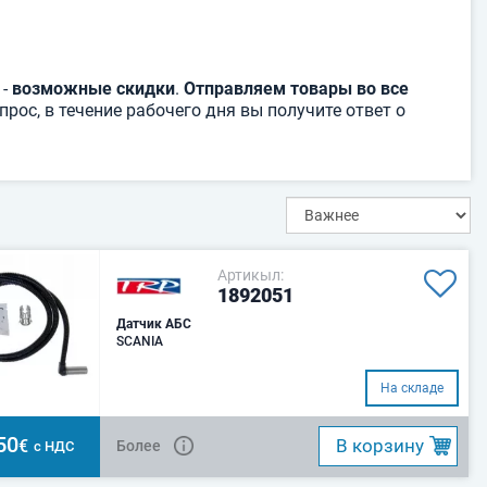
 -
возможные скидки
.
Отправляем товары во все
рос, в течение рабочего дня вы получите ответ о
Артикыл:
1892051
Датчик АБС
SCANIA
На складе
50
B корзину
€
Более
с НДС