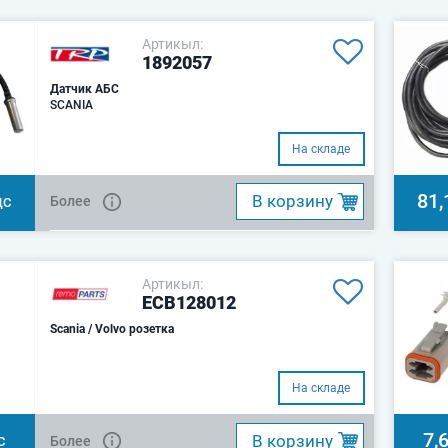
Артикыл:
1892057
Датчик АБС
SCANIA
На складе
81,
B корзину
Более
ДС
Артикыл:
ECB128012
Scania / Volvo розетка
На складе
7,
B корзину
Более
С