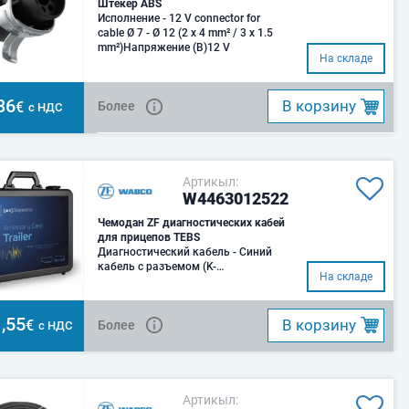
Штекер ABS
Исполнение - 12 V connector for
cable Ø 7 - Ø 12 (2 x 4 mm² / 3 x 1.5
mm²)Напряжение (В)12 V
На складе
36
B корзину
€
Более
с НДС
Артикыл:
W4463012522
Чемодан ZF диагностических кабей
для прицепов TEBS
Диагностический кабель - Синий
кабель с разъемом (K-
На складе
линия)Диагностический кабель -
EBS для прицепаДи
,55
B корзину
€
Более
с НДС
Артикыл: