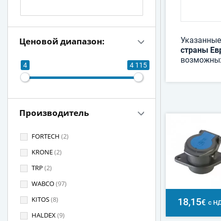
Ценовой диапазон:
Указанные
страны Ев
возможных
4
4 115
Производитель
FORTECH
(2)
KRONE
(2)
TRP
(2)
WABCO
(97)
KITOS
(8)
18,15
€
с Н
HALDEX
(9)