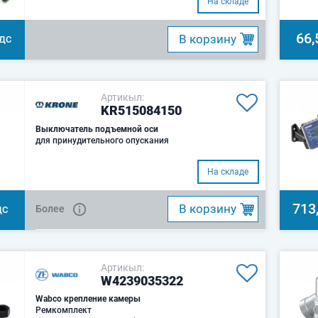
На складе
66,
B корзину
НДС
Артикыл:
KR515084150
Выключатель подъемной оси
для принудительного опускания
На складе
713
B корзину
Более
ДС
Артикыл:
W4239035322
Wabco крепление камеры
Ремкомплект