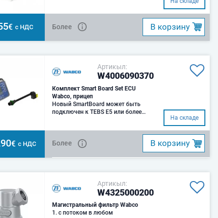
На складе
55
B корзину
€
Более
с НДС
Артикыл:
W4006090370
Комплект Smart Board Set ECU
Wabco, прицеп
Новый SmartBoard может быть
подключен к TEBS E5 или более
На складе
поздних версий.Комплект состоит
из нового
,90
B корзину
€
Более
с НДС
Артикыл:
W4325000200
Магистральный фильтр Wabco
1. с потоком в любом