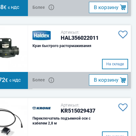
68
B корзину
€
Более
с НДС
Артикыл:
HAL356022011
Кран быстрого растормаживания
На складе
72
B корзину
€
Более
с НДС
Артикыл:
KR515029437
Переключатель подъемной оси с
кабелем 2,8 м