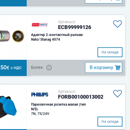
Артикыл:
ECB99999126
Адаптер 2-контактный разъем
Nato/ Stanag 4074
На складе
,50
B корзину
€
Более
с НДС
Артикыл:
FORB00100013002
Парковочная розетка малая (тип
N/S)
7N, 7S/24V
На складе