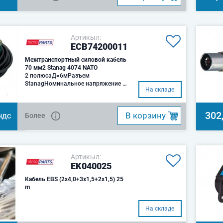
Артикыл:
ECB74200011
Межтранспортный силовой кабель
70 мм2 Stanag 4074 NATO
2 полюсаД=6мРазъем
StanagНоминальное напряжение -
На складе
24В
302
B корзину
Более
НДС
Артикыл:
EK040025
Кабель EBS (2x4,0+3x1,5+2x1,5) 25
m
На складе