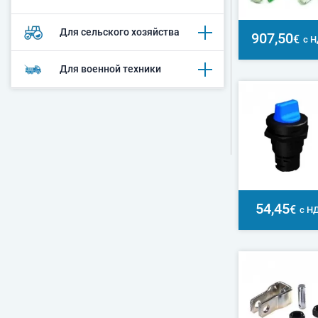
Для сельского хозяйства
907,50
€
с 
Для военной техники
54,45
€
с Н