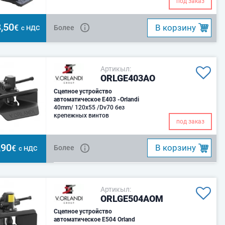
под заказ
89/173 * 2000/1 * 3009вес в кг 18П
,50
B корзину
€
Более
с НДС
Артикыл:
ORLGE403AO
Сцепное устройство
автоматическое E403 -Orlandi
40mm/ 120x55 /Dv70 без
крепежных винтов
под заказ
,90
B корзину
€
Более
с НДС
Артикыл:
ORLGE504AOM
Сцепное устройство
автоматическое E504 Orland