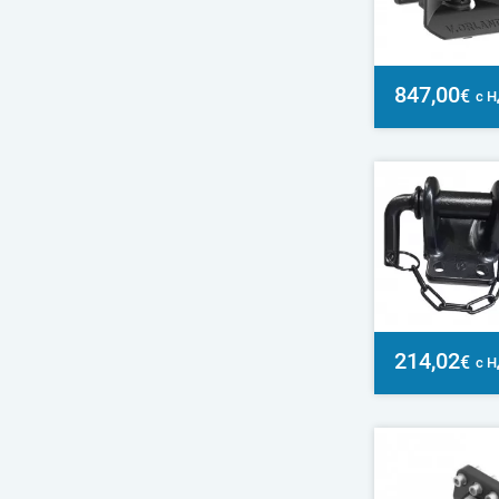
847,00
€
с 
214,02
€
с 