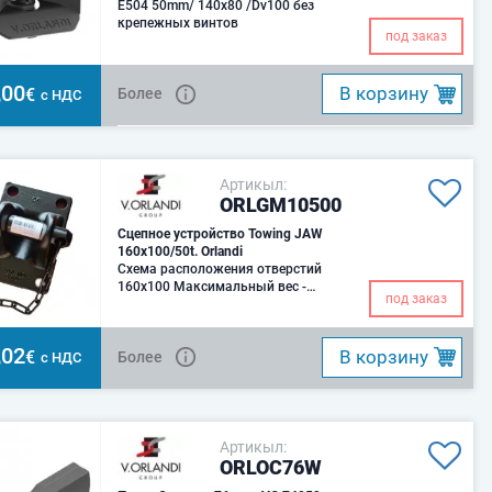
E504 50mm/ 140x80 /Dv100 без
крепежных винтов
под заказ
,00
B корзину
€
Более
с НДС
Артикыл:
ORLGM10500
Сцепное устройство Towing JAW
160x100/50t. Orlandi
Схема расположения отверстий
160x100 Максимальный вес -
под заказ
120т.Вес – 7 кг.
,02
B корзину
€
Более
с НДС
Артикыл:
ORLOC76W