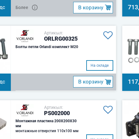
713
B корзину
Более
НДС
Артикыл:
ORLRG00325
Болты петли Orlandi комплект M20
На складе
117
B корзину
НДС
Артикыл:
PS002000
Монтажная пластина 200Х200Х30
мм
монтажные отверстия 110х100 мм