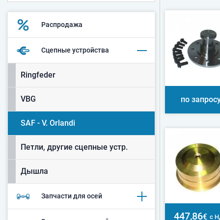
Распродажа
Сцепные устройства
Ringfeder
VBG
по запрос
SAF - V. Orlandi
Петли, другие сцепные устр.
Дышла
Запчасти для осей
447,86
€
с 