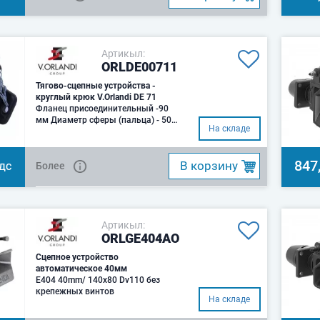
Артикыл:
ORLDE00711
Тягово-сцепные устройства -
круглый крюк V.Orlandi DE 71
Фланец присоединительный -90
мм Диаметр сферы (пальца) - 50
На складе
мм, 76 TТяговое усилие 28 D kN
(ТСУ, фар
847
B корзину
Более
НДС
Артикыл:
ORLGE404AO
Сцепное устройство
автоматическое 40мм
E404 40mm/ 140x80 Dv110 без
крепежных винтов
На складе