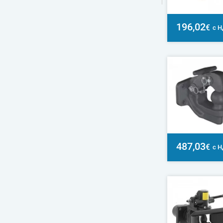
196,02
€
с 
487,03
€
с 