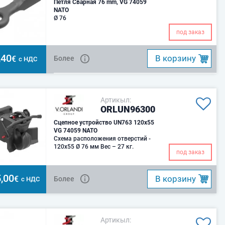
Петля Сварная 76 mm, VG 74059
NATO
Ø 76
под заказ
,40
B корзину
€
Более
с НДС
Артикыл:
ORLUN96300
Сцепное устройство UN763 120x55
VG 74059 NATO
Схема расположения отверстий -
120x55 Ø 76 мм Вес – 27 кг.
под заказ
,00
B корзину
€
Более
с НДС
Артикыл: