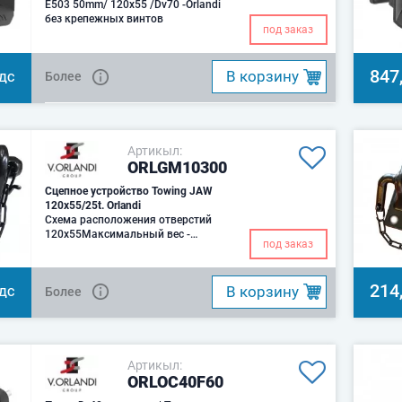
E503 50mm/ 120x55 /Dv70 -Orlandi
без крепежных винтов
под заказ
847
B корзину
Более
НДС
Артикыл:
ORLGM10300
Сцепное устройство Towing JAW
120x55/25t. Orlandi
Схема расположения отверстий
120x55Максимальный вес -
под заказ
50т.Вес – 4,2 кг.
214
B корзину
Более
НДС
Артикыл:
ORLOC40F60