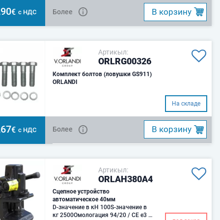
,90
B корзину
€
Более
с НДС
Артикыл:
ORLRG00326
Комплект болтов (ловушки GS911)
ORLANDI
На складе
,67
B корзину
€
Более
с НДС
Артикыл:
ORLAH380A4
Сцепное устройство
автоматическое 40мм
D-значение в кН 100S-значение в
кг 2500Омологация 94/20 / CE e3 *