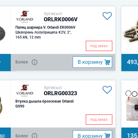
Артикыл:
ORLRK0006V
Палец шарнира V. Orlandi EK0006V
Шкворень полуприцепа K2V, 2",
165 kN, 12 mm
под заказ
493
B корзину
у
Более
Артикыл:
ORLRG00323
Втулка дышла бронзовая Orlandi
GS90
под заказ
135
B корзину
Более
НДС