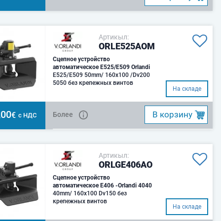
Артикыл:
ORLE525AOM
Сцепное устройство
автоматическое E525/E509 Orlandi
E525/E509 50mm/ 160x100 /Dv200
5050 без крепежных винтов
На складе
,00
B корзину
€
Более
с НДС
Артикыл:
ORLGE406AO
Сцепное устройство
автоматическое E406 -Orlandi 4040
40mm/ 160x100 Dv150 без
крепежных винтов
На складе