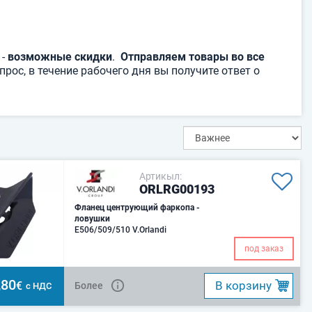
 -
возможные скидки
.
Отправляем товары во все
рос, в течение рабочего дня вы получите ответ о
Артикыл:
ORLRG00193
Фланец центрующий фаркопа -
ловушки
E506/509/510 V.Orlandi
под заказ
,80
B корзину
€
Более
с НДС