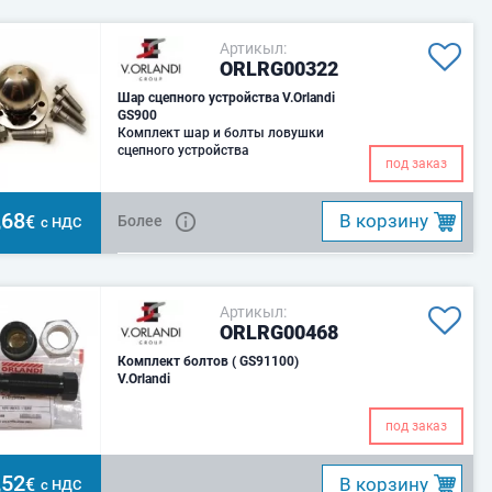
Артикыл:
ORLRG00322
Шар сцепного устройства V.Orlandi
GS900
Комплект шар и болты ловушки
сцепного устройства
под заказ
,68
B корзину
€
Более
с НДС
Артикыл:
ORLRG00468
Комплект болтов ( GS91100)
V.Orlandi
под заказ
,52
B корзину
€
с НДС