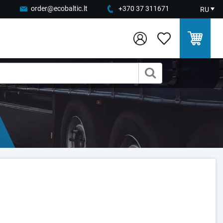
order@ecobaltic.lt
+370 37 311671
RU