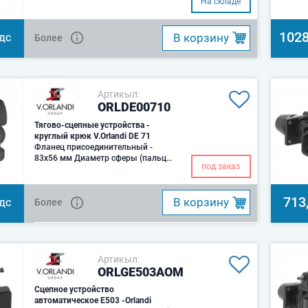
На складе
1028
B корзину
Более
НДС
Артикыл:
ORLDE00710
Тягово-сцепные устройства -
круглый крюк V.Orlandi DE 71
Фланец присоединительный -
83x56 мм Диаметр сферы (пальца)
под заказ
- 50 мм, 76 TТяговое усилие 28 D kN
(ТСУ,
713
B корзину
Более
НДС
Артикыл:
ORLGE503AOM
Сцепное устройство
автоматическое E503 -Orlandi