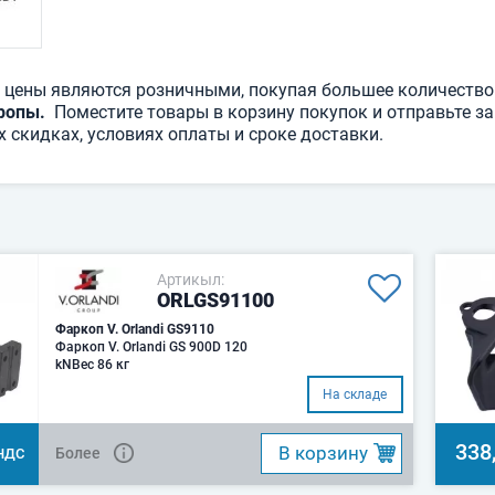
 цены являются розничными, покупая большее количество
ропы.
Поместите товары в корзину покупок и отправьте зап
 скидках, условиях оплаты и сроке доставки.
Артикыл:
ORLGS91100
Фаркоп V. Оrlandi GS9110
Фаркоп V. Оrlandi GS 900D 120
kNBес 86 кг
На складе
338
B корзину
Более
НДС