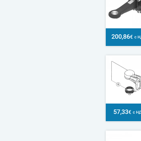
200,86
€
с 
57,33
€
с Н