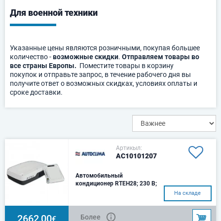
Для военной техники
Указанные цены являются розничными, покупая большее
количество -
возможные скидки
.
Отправляем товары во
все страны Европы.
Поместите товары в корзину
покупок и отправьте запрос, в течение рабочего дня вы
получите ответ о возможных скидках, условиях оплаты и
сроке доставки.
Артикыл:
AC10101207
Автомобильный
кондиционер RTEH28; 230 В;
50 Гц
На складе
Установка: RT (на
крыше)Хладагент:
R32Напряжение:
2662,00
Более
€