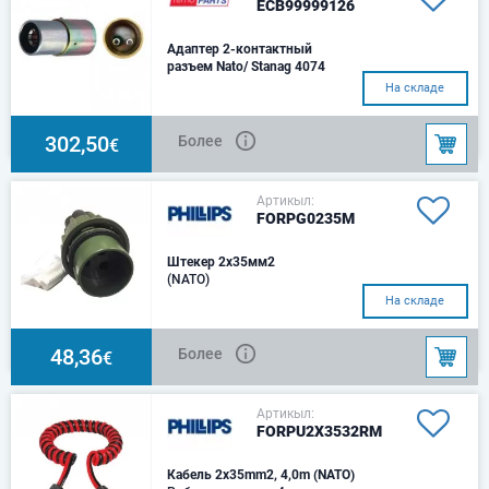
ECB99999126
Адаптер 2-контактный
разъем Nato/ Stanag 4074
На складе
302,50
Более
€
Артикыл:
FORPG0235M
Штекер 2х35мм2
(NATO)
На складе
48,36
Более
€
Артикыл:
FORPU2X3532RM
Кабель 2x35mm2, 4,0m (NATO)