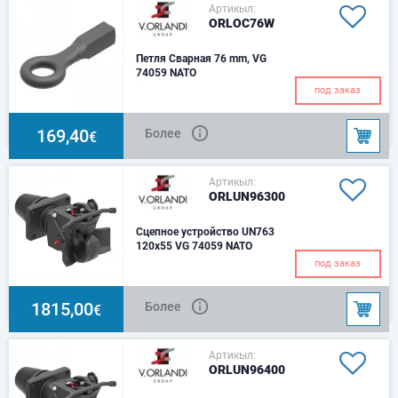
Артикыл:
ORLOC76W
Петля Сварная 76 mm, VG
74059 NATO
Ø 76
под заказ
169,40
Более
€
Артикыл:
ORLUN96300
Сцепное устройство UN763
120x55 VG 74059 NATO
Схема расположения
под заказ
отверстий - 120x55 Ø 76 мм
Вес – 27 кг.
1815,00
Более
€
Артикыл:
ORLUN96400