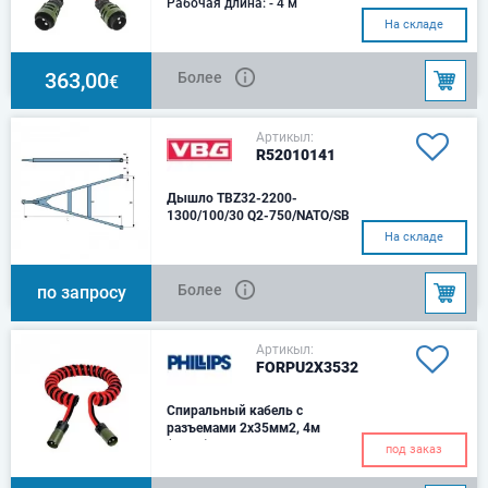
Рабочая длина: - 4 м
На складе
363,00
Более
€
Артикыл:
R52010141
Дышло TBZ32-2200-
1300/100/30 Q2-750/NATO/SB
Tип дышла - TBZ32Длина L -
На складе
2200Ширина (С/С) - 1300Тип
втулки - SB,100/30 диаметр
петли - NATO 74059
Более
по запросу
Артикыл:
FORPU2X3532
Спиральный кабель с
разъемами 2x35мм2, 4м
(NATO)
под заказ