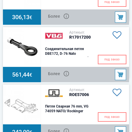
Ø76, Сварная
под заказ
306,13
Более
€
Артикыл:
R17017200
Cоединительная петля
DBE172, D-76 Nato
Ø 76mmПривинчиваемый,
под заказ
Nato VG 74059Вес - 13,3
кг.Значение D (кН) - 190
561,44
Более
€
Артикыл:
ROE57006
Петля Сварная 76 mm, VG
74059 NATO/ Rockinger
h x b- 65x60 mm Ø 76
под заказ
242,00
Более