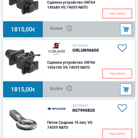
Сцепное устройство UN764
140x80 VG 74059 NATO
Схема расположения
под заказ
отверстий - 140x80Ø 76 мм
Вес – 27 кг.
1815,00
Более
€
Артикыл:
ORLUN96600
Сцепное устройство UN766
160x100 VG 74059 NATO
Схема расположения
под заказ
отверстий - 160X100Ø 76 мм
Вес – 38 кг.
1815,00
Более
€
Артикыл:
R07990820
Петля Сварная 76 mm, VG
74059 NATO
Вес - 10 кг. Ø 76Размер вала -
под заказ
55 х 65