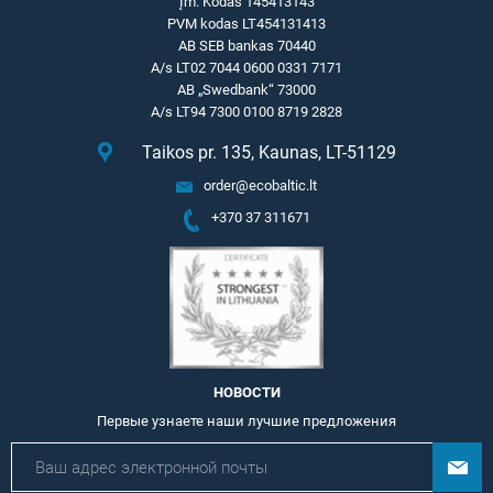
Įm. Kodas 145413143
PVM kodas LT454131413
AB SEB bankas 70440
A/s LT02 7044 0600 0331 7171
AB „Swedbank“ 73000
A/s LT94 7300 0100 8719 2828
Taikos pr. 135, Kaunas, LT-51129
order@ecobaltic.lt
+370 37 311671
НОВОСТИ
Первые узнаете наши лучшие предложения