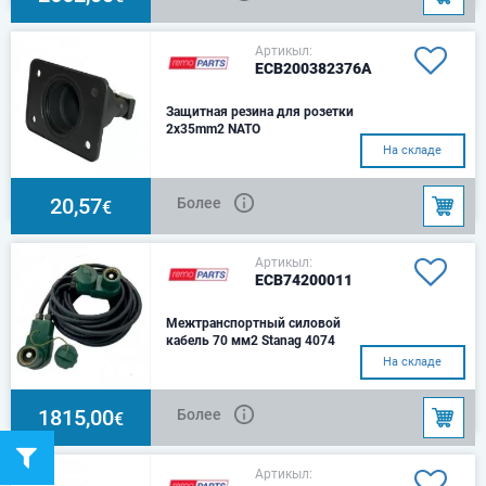
230В/1/50ГцХолодопроизводительность:
2700 ВтМощнос
Артикыл:
ECB200382376A
Защитная резина для розетки
2x35mm2 NATO
На складе
20,57
Более
€
Артикыл:
ECB74200011
Межтранспортный силовой
кабель 70 мм2 Stanag 4074
NATO
На складе
2 полюсаД=6мРазъем
StanagНоминальное
напряжение - 24В
1815,00
Более
€
Артикыл: