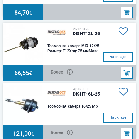
84,70
€
Артикыл:
DISHT12L-25
Тормозная камера MIX 12/25
Размер: T12Ход: 75 ммМакс.
давление: 10 барУсилие (при
На складе
6,5 бар): 4 900 НРазмер: Ø25
ммМакс. давление
66,55
Более
€
Артикыл:
DISHT16L-25
Тормозная камера 16/25 Mix
На складе
121,00
Более
€