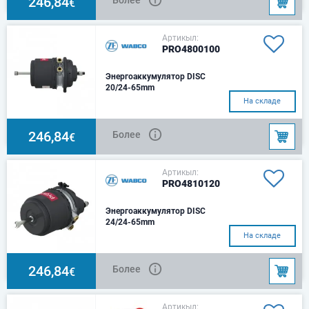
246,84
€
фити
Артикыл:
PRO4800100
Энергоаккумулятор DISC
20/24-65mm
Длина болтов - 43,0
На складе
ммРезьба болтов - M16 x
1,5Соединительный порт/
фитинг - M22×1,5/VOSS
246,84
Более
€
232Специфик
Артикыл:
PRO4810120
Энергоаккумулятор DISC
24/24-65mm
Длина болтов - 43,0
На складе
ммРезьба болтов - M16 x 1,5
246,84
Более
€
Артикыл: