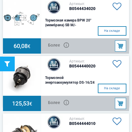
Артикыл:
B0544434020
Тормозная камера BPW 20"
(мембрана) SB M/-
Размер 20" / M 16 x 1,5
На складе
60,08
Более
€
Артикыл:
B0544440020
Тормозной
энергоаккумулятор DS-16/24
(П) M/M
На складе
125,53
Более
€
Артикыл:
B0544444010