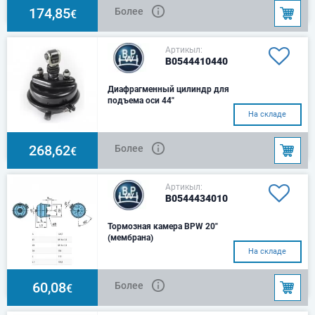
20 x 2,5d3 M 16 x 1,5D1 202L 1
174,85
Более
€
147s min. 90Ве
Артикыл:
B0544410440
Диафрагменный цилиндр для
подъема оси 44"
тип 44 / stroke > 90 mm
На складе
268,62
Более
€
Артикыл:
B0544434010
Тормозная камера BPW 20"
(мембрана)
Размер 20" / M 16 x 1,5
На складе
60,08
Более
€