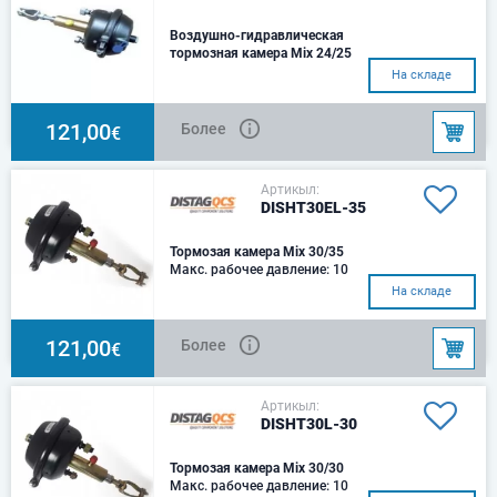
Воздушно-гидравлическая
тормозная камера Mix 24/25
23701400
На складе
Тип - Т24Тяга при давлении
воздуха 6,5 бар - 10,064
НРазмер гидроцилиндра -
121,00
Более
€
Ø25ммТяга при 100 бар ма
Артикыл:
DISHT30EL-35
Тормозая камера Mix 30/35
Макс. рабочее давление: 10
barХод: 75mm Подходит для
На складе
сельскохозяйственного
применения, предлагая воз
121,00
Более
€
Артикыл:
DISHT30L-30
Тормозая камера Mix 30/30
Макс. рабочее давление: 10