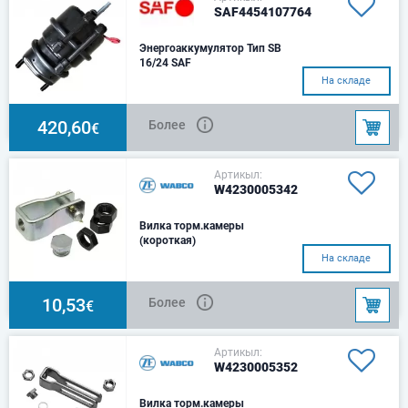
SAF4454107764
Энергоаккумулятор Тип SB
16/24 SAF
`
На складе
420,60
Более
€
Артикыл:
W4230005342
Вилка торм.камеры
(короткая)
Применение: Тормозная
На складе
камераВилка: 895 801 512
2Шестигранная гайка: 1x BM
16x1.5, 2x M 16x1.5Колпачо
10,53
Более
€
Артикыл:
W4230005352
Вилка торм.камеры