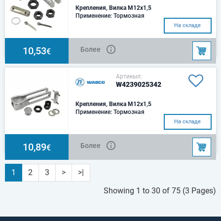
Крепления, Вилка M12x1,5
Применение: Тормозная
камераВилка: 895 802 290
На складе
4Шестигранная гайка: 1x BM
16x1.5, 2x M 12x1.5Колпачо
10,53
Более
€
Артикыл:
W4239025342
Крепления, Вилка M12x1,5
Применение: Тормозная
камераВилка: Щелевидное
На складе
отверстие 895 802 300
4Шестигранная гайка: 1x BM
16x1.
10,89
Более
€
1
2
3
>
>|
Showing 1 to 30 of 75 (3 Pages)