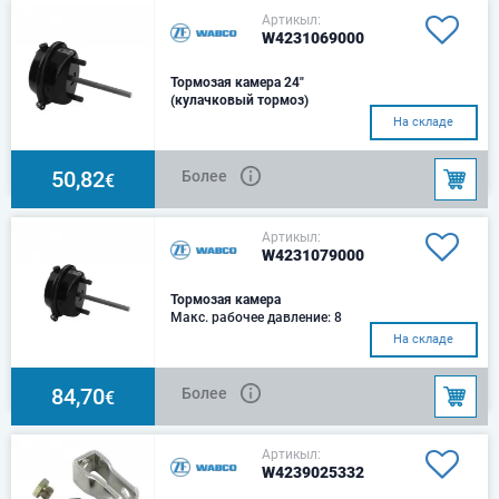
Артикыл:
W4231069000
Тормозая камера 24"
(кулачковый тормоз)
Макс. рабочее давление: 10
На складе
barТип: 24Ход: 75Усилие:
9800 N/ 6.8 barУплотнение:
ДискСила упругости пр
50,82
Более
€
Артикыл:
W4231079000
Тормозая камера
Макс. рабочее давление: 8
barТип: 30Ход: 75Усилие:
На складе
13000 N/ 6.8 barУплотнение:
ДискСила упругости пр
84,70
Более
€
Артикыл:
W4239025332