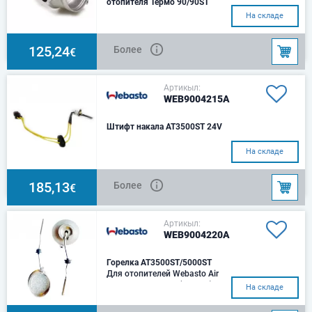
отопителя Термо 90/90ST
На складе
125,24
Более
€
Артикыл:
WEB9004215A
Штифт накала AT3500ST 24V
На складе
185,13
Более
€
Артикыл:
WEB9004220A
Горелка AT3500ST/5000ST
Для отопителей Webasto Air
Top 3500/5000 ST (дизель)
На складе