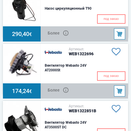
Насос циркуляционный T90
под заказ
290,40
Более
€
Артикыл:
WEB1322696
Вентилятор Webasto 24V
AT2000St
под заказ
174,24
Более
€
Артикыл:
WEB1322851B
Вентилятор Webasto 24V
AT3500ST DC