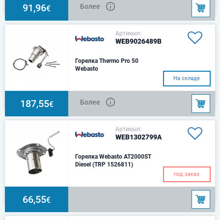
91,96
Более
€
Артикыл:
WEB9026489B
Горелка Thermo Pro 50
Webasto
Вебасто
На складе
187,55
Более
€
Артикыл:
WEB1302799A
Горелка Webasto AT2000ST
Diesel (TRP 1526811)
под заказ
66,55
€