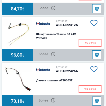
84,70
Более
€
Артикыл:
WEB1322412A
Штифт накала Thermo 90 24V
W82410
под заказ
96,80
Более
€
Артикыл:
WEB1322426A
Датчик пламени AT2000ST
под заказ
70,18
Более
€