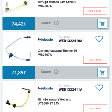
Штифт накала 24V AT2000
W82307A
Для AT2000/S 24В Артикул
под заказ
1322408A
74,42
Более
€
Артикыл:
WEB1322410A
Датчик пламени Thermo 90
W82407A
под заказ
71,39
Более
€
Артикыл:
WEB1322411A
Штифт накала Webasto
AT2000 ST 24V
под заказ