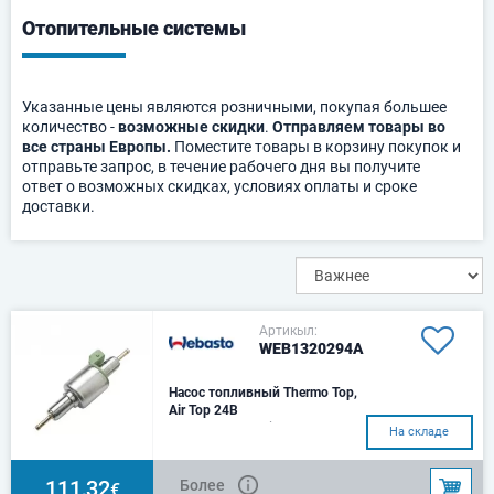
Oтопительные системы
Указанные цены являются розничными, покупая большее
количество -
возможные скидки
.
Отправляем товары во
все страны Европы.
Поместите товары в корзину покупок и
отправьте запрос, в течение рабочего дня вы получите
ответ о возможных скидках, условиях оплаты и сроке
доставки.
Артикыл:
WEB1320294A
Насос топливный Thermo Top,
Air Top 24В
Подходит для:Air Top 2000 /
На складе
2000S / 2000STAir Top 3500 /
5000 / 3500ST / 5000STAir Top
EVO3900 / EVO
111,32
Более
€