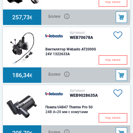
под заказ
257,73
Более
€
Артикыл:
WEB70678A
Вентилятор Webasto AT2000S
24V 1322633A
Вентилятор отопителя Air Top
под заказ
2000 2,0 kW
186,34
Более
€
Артикыл:
WEB9028635A
Помпа U4847 Thermo Pro 50
24В d=20 мм с хомутами
под заказ
205,70
Более