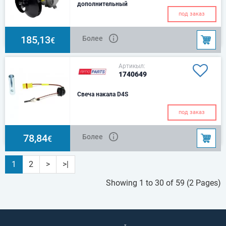
дополнительный
обогреватель Eberspacher D4
под заказ
185,13
Более
€
Артикыл:
1740649
Свеча накала D4S
под заказ
78,84
Более
€
1
2
>
>|
Showing 1 to 30 of 59 (2 Pages)