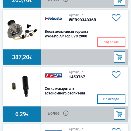
€
Артикыл:
WEB9034036B
Восстановленная горелка
Webasto Air Top EVO 2000
под заказ
387,20
€
Артикыл:
1453767
Сетка испаритель
автономного отопителя
Эбершпехер
На складе
6,29
Более
€
Артикыл: