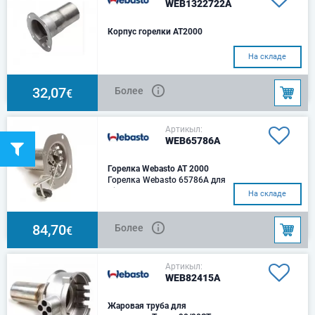
WEB1322722A
Корпус горелки AT2000
На складе
32,07
Более
€
Артикыл:
WEB65786A
Горелка Webasto AT 2000
Горелка Webasto 65786A для
Air Top 2000 / 2000S дизель
На складе
84,70
Более
€
Артикыл:
WEB82415A
Жаровая труба для