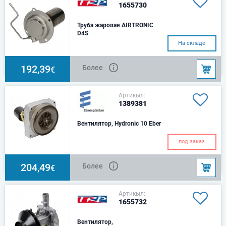
1655730
Труба жаровая AIRTRONIC
D4S
Для грузовика DAF XF
На складе
192,39
Более
€
Артикыл:
1389381
Вентилятор, Hydronic 10 Eber
под заказ
204,49
Более
€
Артикыл:
1655732
Bентилятор,