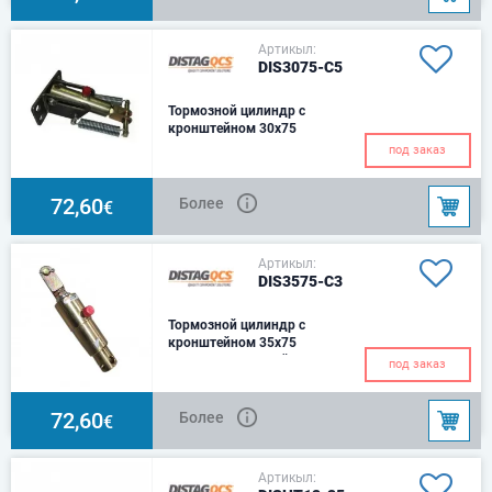
Артикыл:
DIS3075-C5
Тормозной цилиндр с
кронштейном 30x75
С двумя возвратными
под заказ
пружинами и конвертером
воздушной камерыРазмер:
Ø30Ход: 75 ммЦентр:
72,60
Более
€
230ммОтверст
Артикыл:
DIS3575-C3
Тормозной цилиндр с
кронштейном 35x75
Тип C3 – Кронштейн для
под заказ
крепления круглой балки и 1
возвратная пружина
72,60
Более
€
Артикыл: