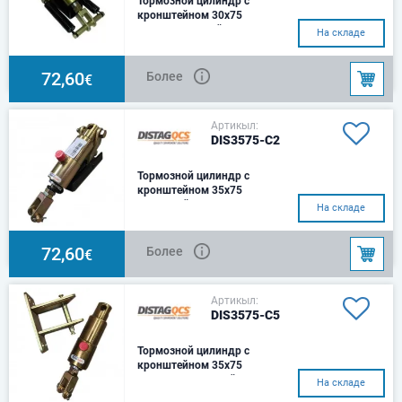
Тормозной цилиндр с
кронштейном 30x75
Гидравлический цилиндр с
На складе
монтажным кронштейном и
2 возвратные
пружиныРазмер: Ø30Ход: 75
72,60
Более
€
ммЦентр: 230
Артикыл:
DIS3575-C2
Тормозной цилиндр с
кронштейном 35x75
Кронштейн крепления типа
На складе
C2 – квадратная балка с 1
возвратной пружиной
72,60
Более
€
Артикыл:
DIS3575-C5
Тормозной цилиндр с
кронштейном 35x75
Тип C5 – Кронштейн
На складе
преобразователя воздушной