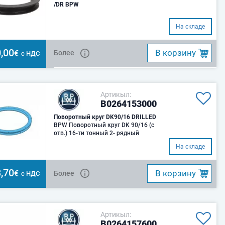
/DR BPW
На складе
,00
B корзину
€
Более
с НДС
Артикыл:
B0264153000
Поворотный круг DK90/16 DRILLED
BPW Поворотный круг DK 90/16 (c
отв.) 16-ти тонный 2- рядный
На складе
,70
B корзину
€
Более
с НДС
Артикыл:
B0264157600