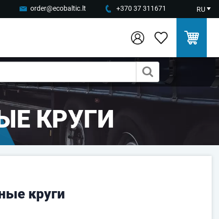
order@ecobaltic.lt
+370 37 311671
RU
ЫЕ КРУГИ
ные круги