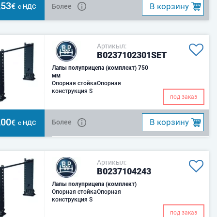
,53
B корзину
€
Более
с НДС
Артикыл:
B0237102301SET
Лапы полуприцепа (комплект) 750
мм
Опорная стойкаОпорная
конструкция S
под заказ
,00
B корзину
€
Более
с НДС
Артикыл:
B0237104243
Лапы полуприцепа (комплект)
Опорная стойкаОпорная
конструкция S
под заказ