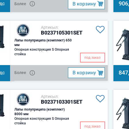
906
B корзину
Более
НДС
Артикыл:
B0237105301SET
Лапы полуприцепа (комплект) 650
мм
Опорная конструкция S Опорная
стойка
под заказ
847
B корзину
Более
НДС
Артикыл:
B0237103301SET
Лапы полуприцепа (комплект)
8000 мм
Опорная конструкция S Опорная
стойка
под заказ