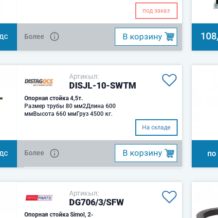
под заказ
108
B корзину
Более
НДС
Артикыл:
DISJL-10-SWTM
Опорная стойка 4,5т.
Размер трубы 80 мм2Длина 600
ммВысота 660 ммГруз 4500 кг.
На складе
B корзину
Более
по
НДС
Артикыл:
DG706/3/SFW
Опорная стойка Simol, 2-