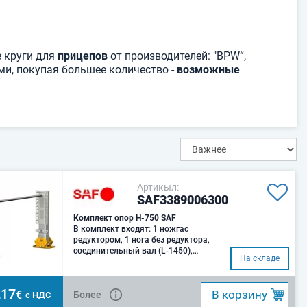
 круги для
прицепов
от производителей: "BPW“,
ыми, покупая большее количество -
возможные
Артикыл:
SAF3389006300
Комплект опор H-750 SAF
В комплект входят: 1 ножгас
редуктором, 1 нога без редуктора,
соединительный вал (L-1450),
На складе
рукоятка
,17
B корзину
€
Более
с НДС