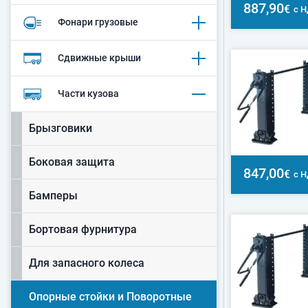
887,90
€
с 
Фонари грузовые
Сдвижные крыши
Части кузова
Брызговики
Боковая защита
847,00
€
с 
Бамперы
Бортовая фурнитура
Для запасного колеса
Опорные стойки и Поворотные