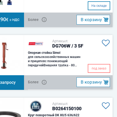
На складе
,90
B корзину
€
Более
с НДС
Артикыл:
DG706W / 3 SF
Опорная стойка Simol
для сельскохозяйственных машин
и прицеповс понижающей
передачейВнешняя трубка - 80
под заказ
ммХод шнека - 300
B корзину
 запросу
Более
Артикыл:
B0264150100
Круг поворотный DK 80/5 636/622