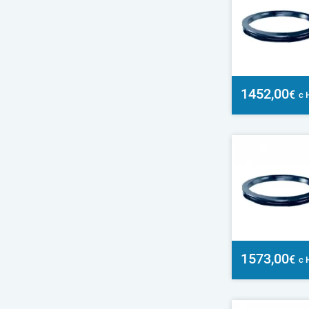
1452,00
€
с 
1573,00
€
с 