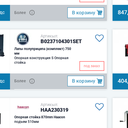
847
B корзину
Более
НДС
Артикыл:
B0237104301SET
Лапы полуприцепа (комплект) 750
мм
Опорная конструкция S Опорная
стойка
под заказ
404
B корзину
Более
НДС
Артикыл:
HAA230319
Опорная стойка 870mm Haacon
подъем 510мм