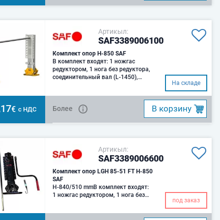
Артикыл:
SAF3389006100
Комплект опор H-850 SAF
В комплект входят: 1 ножгас
редуктором, 1 нога без редуктора,
соединительный вал (L-1450),
На складе
рукоятка
,17
B корзину
€
Более
с НДС
Артикыл:
SAF3389006600
Комплект опор LGH 85-51 FT H-850
SAF
H-840/510 mmВ комплект входят:
1 ножгас редуктором, 1 нога без
под заказ
редуктора, соединительный вал (L-
1450