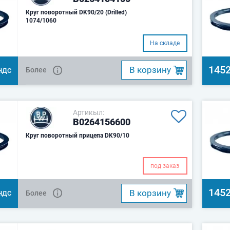
Круг поворотный DK90/20 (Drilled)
1074/1060
На складе
1452
B корзину
Более
НДС
Артикыл:
B0264156600
Круг поворотный прицепа DK90/10
под заказ
1452
B корзину
Более
НДС