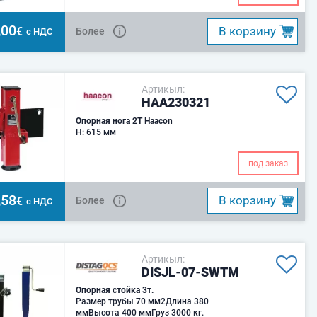
,00
B корзину
€
Более
с НДС
Артикыл:
HAA230321
Опорная нога 2Т Haacon
H: 615 мм
под заказ
,58
B корзину
€
Более
с НДС
Артикыл:
DISJL-07-SWTM
Опорная стойка 3т.
Размер трубы 70 мм2Длина 380
ммВысота 400 ммГруз 3000 кг.