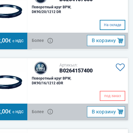
Поворотный круг BPW,
DK90/20/1212 DR
На складе
,00
B корзину
€
Более
с НДС
Артикыл:
B0264157400
Поворотный круг BPW,
DK90/16/1212 dDR
под заказ
,00
B корзину
€
Более
с НДС