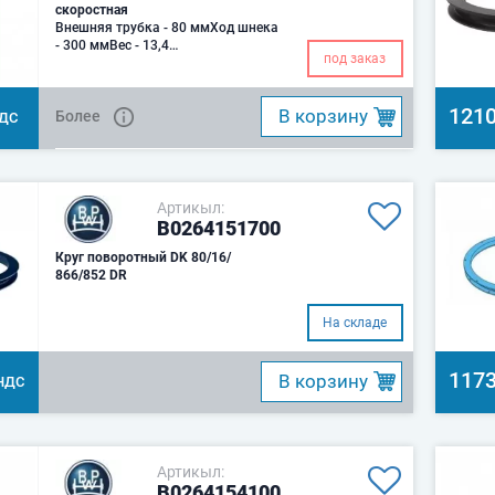
скоростная
Внешняя трубка - 80 ммХод шнека
- 300 ммВес - 13,4
под заказ
кг.Максимальная статическая
нагрузка – 5440 кг.Вн
1210
B корзину
Более
НДС
Артикыл:
B0264151700
Круг поворотный DK 80/16/
866/852 DR
На складе
1173
B корзину
НДС
Артикыл:
B0264154100