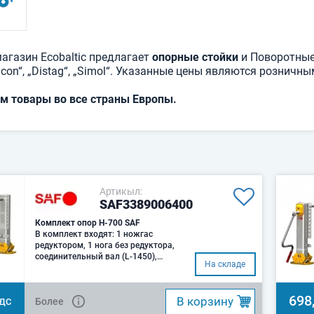
агазин Ecobaltic предлагает
опорные стойки
и Поворотные
acon“, „Distag“, „Simol“. Указанные цены являются розничн
м товары во все страны Европы.
Артикыл:
SAF3389006400
Комплект опор H-700 SAF
В комплект входят: 1 ножгас
редуктором, 1 нога без редуктора,
соединительный вал (L-1450),
На складе
рукоятка
698
B корзину
Более
НДС