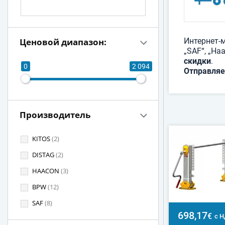
Ценовой диапазон:
Интернет-м
„SAF“, „Ha
скидки
.
0
2 094
Отправляе
Производитель
KITOS
(2)
DISTAG
(2)
HAACON
(3)
BPW
(12)
SAF
(8)
698,17
€
с 