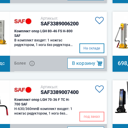
Артикыл:
SAF3389006200
Комплект опор LGH 80-46 FS H-800
SAF
В комплект входят: 1 ножгас
редуктором, 1 нога без редуктора,
На складе
соединительный вал (L-1450),
рукоятка
698
B корзину
Более
НДС
Артикыл:
SAF3389007400
Комплект опор LGH 70-36 F TC H-
700 SAF
H-630/360mmВ комплект входят: 1
ножгас редуктором, 1 нога без
под заказ
редуктора, соединительный вал (L-
1450)