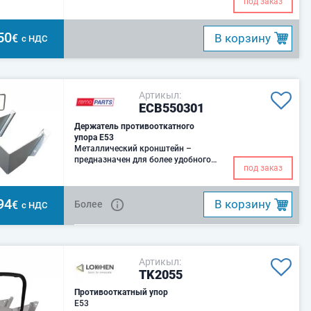
под заказ
50
B корзину
€
с НДС
Артикыл:
ECB550301
Держатель противооткатного
упора E53
Металлический кронштейн –
предназначен для более удобного
под заказ
крепления противооткатного
упора (башмака)
94
B корзину
€
Более
с НДС
Артикыл:
TK2055
Противооткатный упор
E53