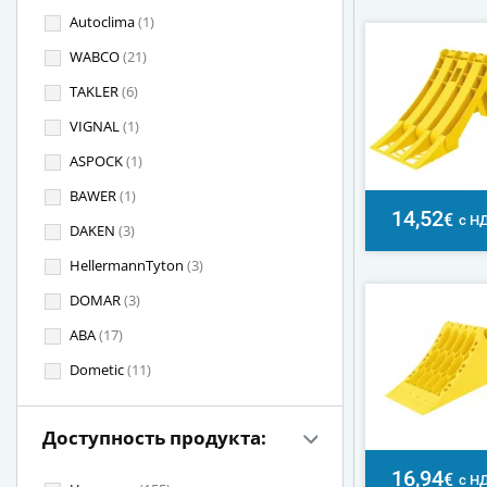
Autoclima
(1)
WABCO
(21)
TAKLER
(6)
VIGNAL
(1)
ASPOCK
(1)
BAWER
(1)
14,52
€
с Н
DAKEN
(3)
HellermannTyton
(3)
DOMAR
(3)
ABA
(17)
Dometic
(11)
Доступность продукта:
16,94
€
с Н