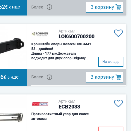
52
B корзину
€
Более
с НДС
Артикыл:
LOK600700200
Кронштейн опоры колеса ORIGAMY
53 - двойной
Длина - 177 ммДержатель
подходит для двух опор Origamy
На складе
53.Универсально, подходит для
любого типа тра
26
B корзину
€
Более
с НДС
Артикыл:
ECB2033
Противооткатный упор для колес
автовозa