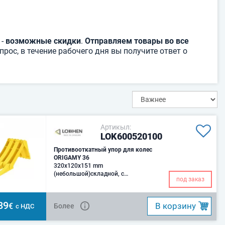
 -
возможные скидки
.
Отправляем товары во все
рос, в течение рабочего дня вы получите ответ о
Артикыл:
LOK600520100
Противооткатный упор для колес
ORIGAMY 36
320x120x151 mm
(небольшой)складной, с
под заказ
металлом..
89
B корзину
€
Более
с НДС