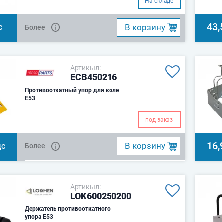
На складе
46.Универсально, подходит для
любого типа тра
43,
B корзину
Более
С
Артикыл:
ECB450216
Противооткатный упор для коле
E53
под заказ
16,
B корзину
Более
ДС
Артикыл:
LOK600250200
Держатель противооткатного
упора E53