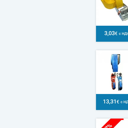
3,03
€
с НД
13,31
€
с Н