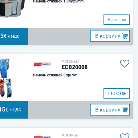
Ремень стяжной 1,0m/25mm.
На складе
03
B корзину
€
с НДС
Артикыл:
ECB20008
Ремень стяжной Ergo 9m
На складе
15
B корзину
€
с НДС
Артикыл: