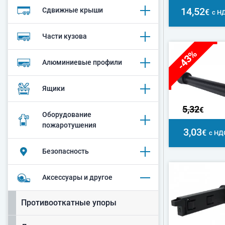
14,52
Сдвижные крыши
€
с Н
Части кузова
-43%
Алюминиевые профили
Ящики
5,32
€
Оборудование
пожаротушения
3,03
€
с НД
Безопасность
Аксессуары и другое
Противооткатные упоры