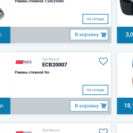
Ремень стяжной 1,5m/25mm.
На складе
3,
B корзину
С
Артикыл:
ECB20007
Ремень стяжной 9m
На складе
18,
B корзину
ДС
Артикыл: