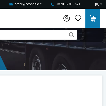
order@ecobaltic.lt
+370 37 311671
RU