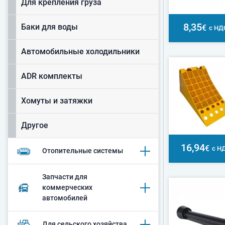
Для крепления груза
8,35
Баки для воды
€
с НД
Автомобильные холодильники
ADR комплекты
Хомуты и затяжки
Другое
16,94
€
с Н
Oтопительные системы
Запчасти для
коммерческих
автомобилей
Для сельского хозяйства