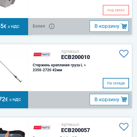
под заказ
45
B корзину
€
Более
с НДС
Артикыл:
ECB200010
Стержень крепления груза L =
2350-2720 42мм
На складе
72
B корзину
€
с НДС
Артикыл:
ECB200057