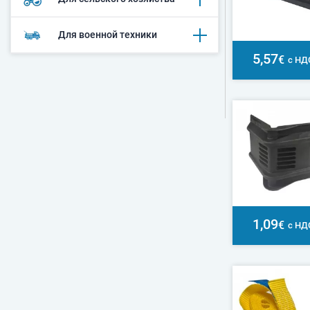
Для военной техники
5,57
€
с НД
1,09
€
с НД