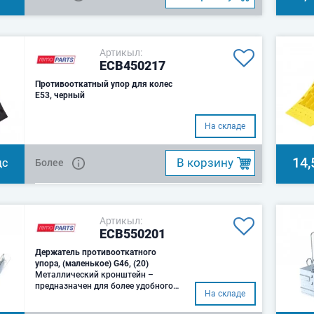
Артикыл:
ECB450217
Противооткатный упор для колес
E53, черный
На складе
14,
B корзину
Более
ДС
Артикыл:
ECB550201
Держатель противооткатного
упора, (маленькое) G46, (20)
Металлический кронштейн –
предназначен для более удобного
На складе
крепления противооткатного
упора (башмака)