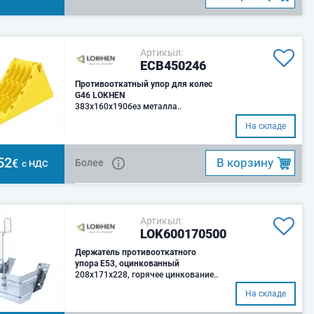
Артикыл:
ECB450246
Противооткатный упор для колес
G46 LOKHEN
383x160x190без металла..
На складе
52
B корзину
€
Более
с НДС
Артикыл:
LOK600170500
Держатель противооткатного
упора E53, оцинкованный
208x171x228, горячее цинкование..
На складе