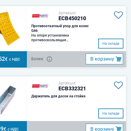
Артикыл:
ECB450210
Противооткатный упор для колес
G46
На опоре установлена ​​
противоскользящая
На складе
металлическая полоса.
52
B корзину
€
Более
с НДС
Артикыл:
ECB332321
Держатель для досок на стойке
На складе
49
B корзину
€
с НДС