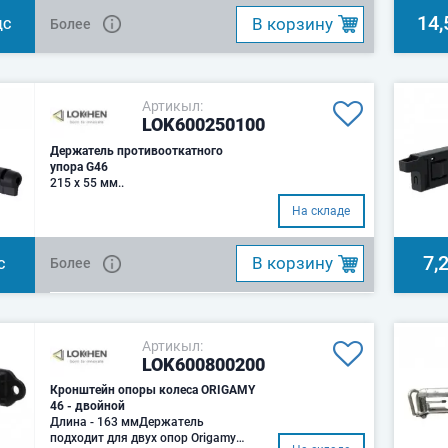
14,
B корзину
Более
ДС
Артикыл:
LOK600250100
Держатель противооткатного
упора G46
215 x 55 мм..
На складе
7,
B корзину
Более
С
Артикыл:
LOK600800200
Кронштейн опоры колеса ORIGAMY
46 - двойной
Длина - 163 ммДержатель
подходит для двух опор Origamy