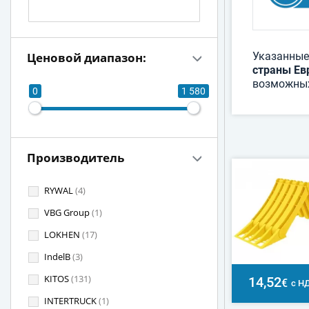
Ценовой диапазон:
Указанные
страны Ев
возможных
0
1 580
Производитель
RYWAL
(4)
VBG Group
(1)
LOKHEN
(17)
IndelB
(3)
KITOS
(131)
14,52
€
с Н
INTERTRUCK
(1)