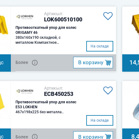
Артикыл:
LOK600510100
Противооткатный упор для колес
ORIGAMY 46
380x160x190 складной, с
металлом Компактное
На складе
складывание — три части можно
сложить друг на друга до в..
14,
B корзину
Более
ДС
Артикыл:
ECB450253
Противооткатный упор для колес
E53 LOKHEN
467x198x225 без металла..
На складе
8,
B корзину
Более
ДС