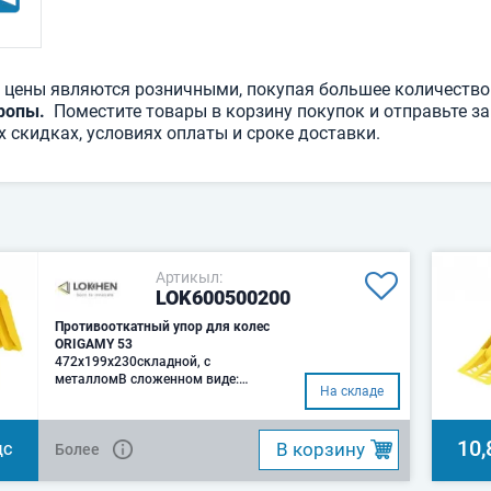
 цены являются розничными, покупая большее количество
ропы.
Поместите товары в корзину покупок и отправьте зап
 скидках, условиях оплаты и сроке доставки.
Артикыл:
LOK600500200
Противооткатный упор для колес
ORIGAMY 53
472x199x230складной, с
металломВ сложенном виде:
На складе
200x300x80 мм..
10,
B корзину
Более
ДС