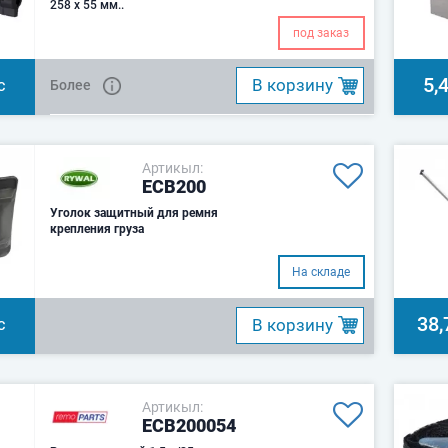
258 x 55 мм..
под заказ
5,
B корзину
Более
С
Артикыл:
ECB200
Уголок защитный для ремня
крепления груза
На складе
38,
B корзину
С
Артикыл:
ECB200054