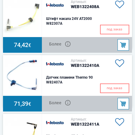
Артикыл:
WEB1322408A
Штифт накала 24V AT2000
W82307A
Для AT2000/S 24В Артикул
под заказ
1322408A
74,42
Более
€
Артикыл:
WEB1322410A
Датчик пламени Thermo 90
W82407A
под заказ
71,39
Более
€
Артикыл:
WEB1322411A