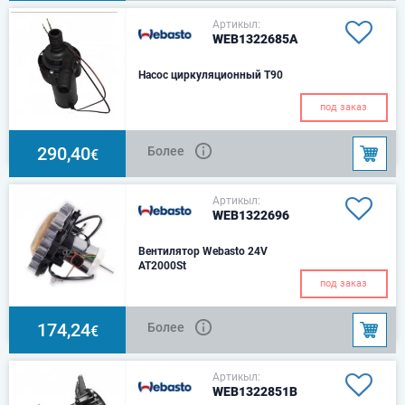
Артикыл:
WEB1322685A
Насос циркуляционный T90
под заказ
290,40
Более
€
Артикыл:
WEB1322696
Вентилятор Webasto 24V
AT2000St
под заказ
174,24
Более
€
Артикыл:
WEB1322851B