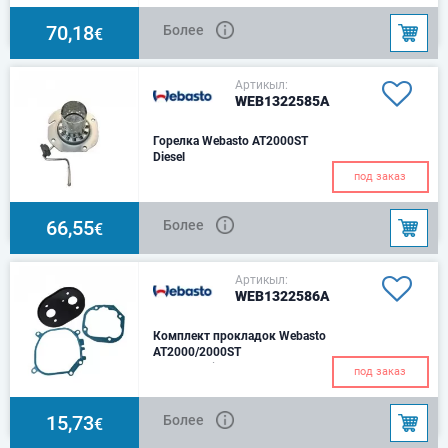
70,18
Более
€
Артикыл:
WEB1322585A
Горелка Webasto AT2000ST
Diesel
под заказ
66,55
Более
€
Артикыл:
WEB1322586A
Комплект прокладок Webasto
AT2000/2000ST
Webasto Air Top
под заказ
15,73
Более
€