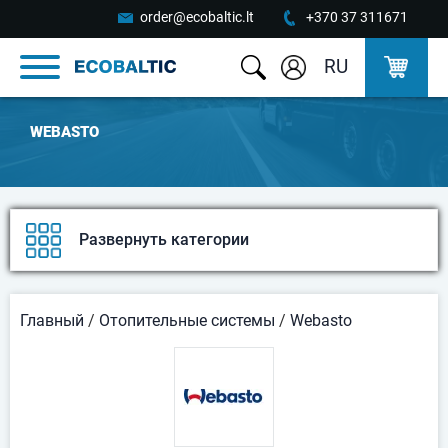
order@ecobaltic.lt
+370 37 311671
RU
WEBASTO
Развернуть категории
Главный
/
Oтопительные системы
/
Webasto