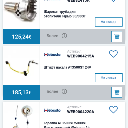
WEB82415A
Жаровая труба для
отопителя Термо 90/90ST
На складе
125,24
Более
€
Артикыл:
WEB9004215A
Штифт накала AT3500ST 24V
На складе
185,13
Более
€
Артикыл:
WEB9004220A
Горелка AT3500ST/5000ST
Для отопителей Webasto Air