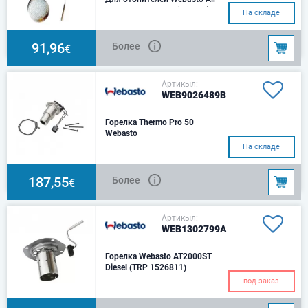
Top 3500/5000 ST (дизель)
На складе
91,96
Более
€
Артикыл:
WEB9026489B
Горелка Thermo Pro 50
Webasto
Вебасто
На складе
187,55
Более
€
Артикыл:
WEB1302799A
Горелка Webasto AT2000ST
Diesel (TRP 1526811)
под заказ