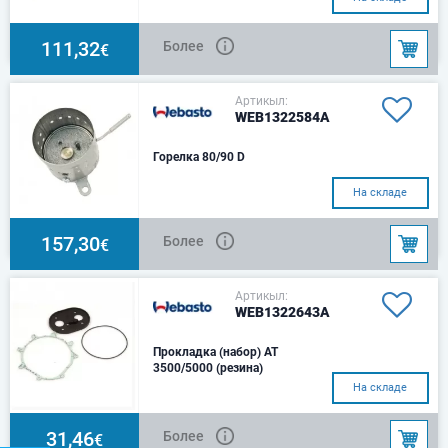
2000S / 2000STAir Top 3500 /
5000 / 3500ST / 5000STAir Top
EVO3900 / EVO
111,32
Более
€
Артикыл:
WEB1322584A
Горелка 80/90 D
На складе
157,30
Более
€
Артикыл:
WEB1322643A
Прокладка (набор) АТ
3500/5000 (резина)
На складе
31,46
Более
€