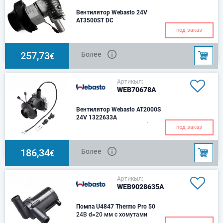
Вентилятор Webasto 24V
AT3500ST DC
под заказ
257,73
Более
€
Артикыл:
WEB70678A
Вентилятор Webasto AT2000S
24V 1322633A
Вентилятор отопителя Air Top
под заказ
2000 2,0 kW
186,34
Более
€
Артикыл:
WEB9028635A
Помпа U4847 Thermo Pro 50
24В d=20 мм с хомутами