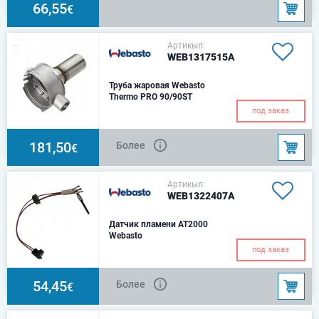
66,55
€
Артикыл:
WEB1317515A
Труба жаровая Webasto
Thermo PRO 90/90ST
под заказ
181,50
Более
€
Артикыл:
WEB1322407A
Датчик пламени AT2000
Webasto
под заказ
54,45
Более
€