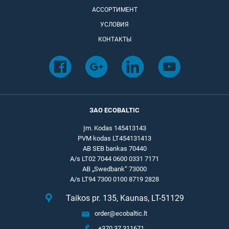
АССОРТИМЕНТ
УСЛОВИЯ
КОНТАКТЫ
ЗАО ECOBALTIC
Įm. Kodas 145413143
PVM kodas LT454131413
AB SEB bankas 70440
A/s LT02 7044 0600 0331 7171
AB „Swedbank“ 73000
A/s LT94 7300 0100 8719 2828
Taikos pr. 135, Kaunas, LT-51129
order@ecobaltic.lt
+370 37 311671