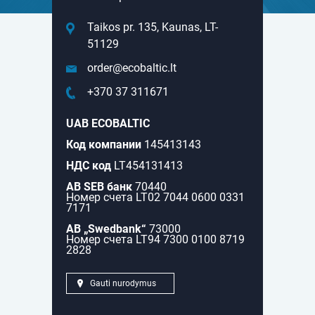
Taikos pr. 135, Kaunas, LT-
51129
order@ecobaltic.lt
+370 37 311671
UAB ECOBALTIC
Код компании
145413143
НДС код
LT454131413
AB SEB банк
70440
Hомер счета LT02 7044 0600 0331
7171
AB „Swedbank“
73000
Hомер счета LT94 7300 0100 8719
2828
Gauti nurodymus