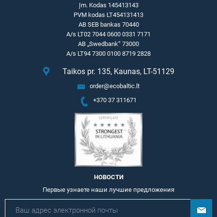
Įm. Kodas 145413143
PVM kodas LT454131413
AB SEB bankas 70440
A/s LT02 7044 0600 0331 7171
AB „Swedbank“ 73000
A/s LT94 7300 0100 8719 2828
Taikos pr. 135, Kaunas, LT-51129
order@ecobaltic.lt
+370 37 311671
НОВОСТИ
Первые узнаете наши лучшие предложения