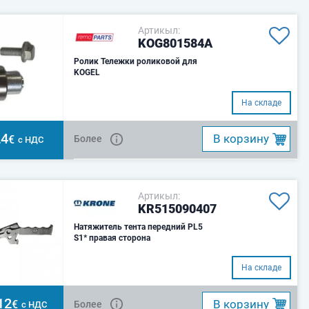
Артикыл:
KOG801584A
Ролик Тележки роликовой для
KOGEL
На складе
24
B корзину
€
Более
с НДС
Артикыл:
KR515090407
Натяжитель тента передний PL5
S1* правая сторона
На складе
12
B корзину
€
Более
с НДС