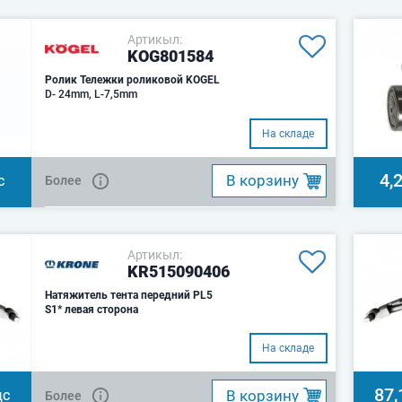
Артикыл:
KOG801584
Ролик Тележки роликовой KOGEL
D- 24mm, L-7,5mm
На складе
4,
B корзину
Более
С
Артикыл:
KR515090406
Натяжитель тента передний PL5
S1* левая сторона
На складе
87,
B корзину
Более
ДС