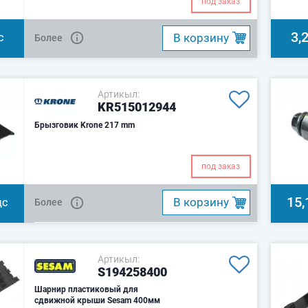
под заказ
3,
B корзину
Более
С
Артикыл:
KR515012944
Брызговик Krone 217 mm
под заказ
15,
B корзину
Более
ДС
Артикыл:
S194258400
Шарнир пластиковый для
сдвижной крыши Sesam 400мм