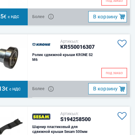
под заказ
25
B корзину
€
Более
с НДС
Артикыл:
KR550016307
Ролик сдвижной крыши KRONE S2
M6
под заказ
13
B корзину
€
Более
с НДС
Артикыл:
S194258500
Шарнир пластиковый для
сдвижной крыши Sesam 500мм