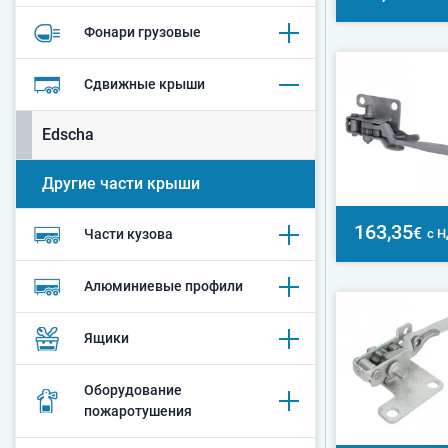
Фонари грузовые
Сдвижные крыши
Edscha
Другие части крыши
163,35
€
с 
Части кузова
Алюминиевые профили
Ящики
Оборудование
пожаротушения