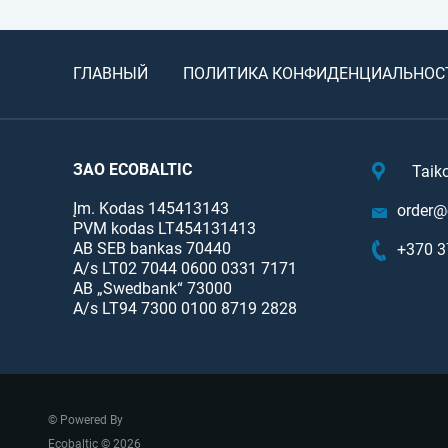
ГЛАВНЫЙ
ПОЛИТИКА КОНФИДЕНЦИАЛЬНОС
ЗАО ECOBALTIC
Taik
Įm. Kodas 145413143
order@e
PVM kodas LT454131413
AB SEB bankas 70440
+370 3
A/s LT02 7044 0600 0331 7171
AB „Swedbank“ 73000
A/s LT94 7300 0100 8719 2828
© Powered By
Ecobaltic © 2026