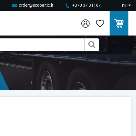
order@ecobaltic.lt
+370 37 311671
RU