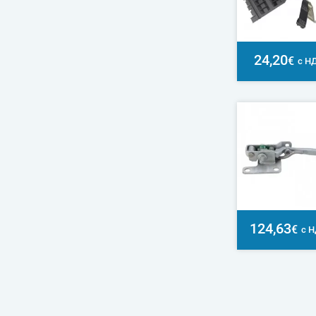
24,20
€
с Н
124,63
€
с 