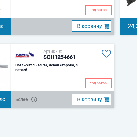
под заказ
24,
B корзину
ДС
Артикыл:
SCH1254661
Натяжитель тента, левая сторона, с
петлей
под заказ
B корзину
Более
НДС