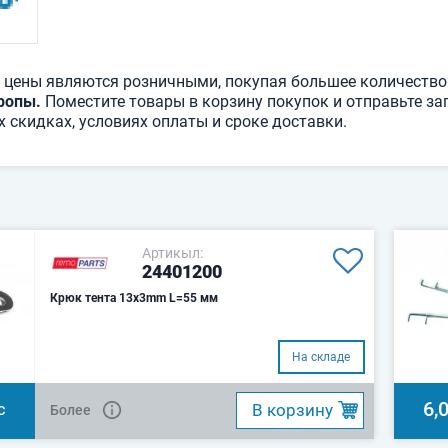
 цены являются розничными, покупая большее количество
ропы.
Поместите товары в корзину покупок и отправьте зап
 скидках, условиях оплаты и сроке доставки.
Артикыл:
24401200
Крюк тента 13x3mm L=55 мм
На складе
6,
B корзину
Более
С