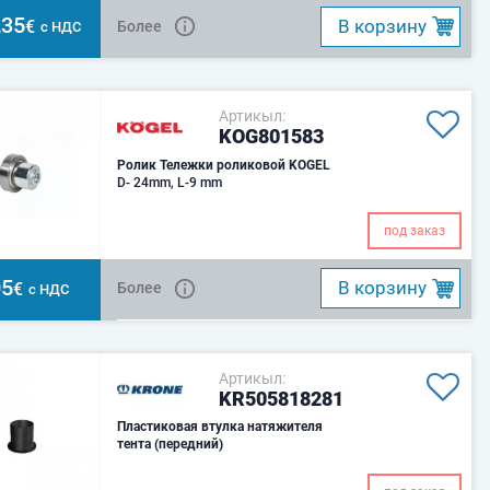
,35
B корзину
€
Более
с НДС
Артикыл:
KOG801583
Ролик Тележки роликовой KOGEL
D- 24mm, L-9 mm
под заказ
05
B корзину
€
Более
с НДС
Артикыл:
KR505818281
Пластиковая втулка натяжителя
тента (передний)