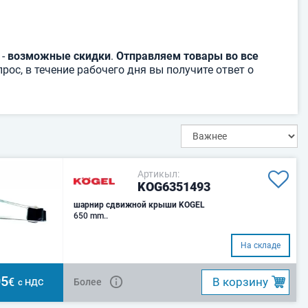
 -
возможные скидки
.
Отправляем товары во все
рос, в течение рабочего дня вы получите ответ о
Артикыл:
KOG6351493
шарнир сдвижной крыши KOGEL
650 mm..
На складе
05
B корзину
€
Более
с НДС