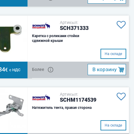
Артикыл:
SCH371333
Каретка c роликами стойки
сдвижной крыши
На складе
34
B корзину
€
Более
с НДС
Артикыл:
SCHM1174539
Натяжитель тента, правая сторона
На складе