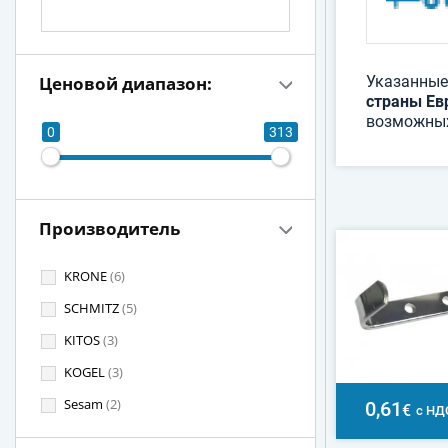
Ценовой диапазон:
Указанные
страны Ев
возможных
0
313
Производитель
KRONE
(6)
SCHMITZ
(5)
KITOS
(3)
KOGEL
(3)
Sesam
(2)
0,61
€
с НД