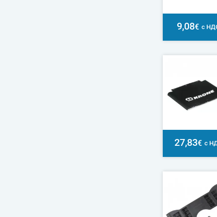
9,08
€
с НД
27,83
€
с Н