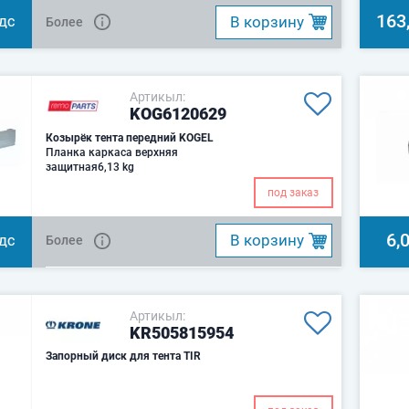
163
B корзину
Более
НДС
Артикыл:
KOG6120629
Козырёк тента передний KOGEL
Планка каркаса верхняя
защитная6,13 kg
под заказ
6,
B корзину
Более
НДС
Артикыл:
KR505815954
Запорный диск для тента TIR