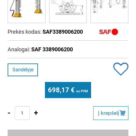
Prekės kodas:
SAF3389006200
Analogai:
SAF 3389006200
Sandėlyje
698,17
€
su PVM
-
+
Į krepšelį