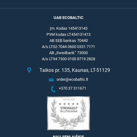
UAB ECOBALTIC
Įm. Kodas 145413143
PVM kodas LT454131413
AB SEB bankas 70440
A/s LT02 7044 0600 0331 7171
AB „Swedbank“ 73000
A/s LT94 7300 0100 8719 2828
Taikos pr. 135, Kaunas, LT-51129
order@ecobaltic.lt
+370 37 311671
NAUJIENLAIŠKIS