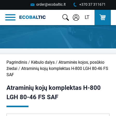
order@ecobaltic.lt
+370 37 311671
LT
Pagrindinis
/
Kėbulo dalys
/
Atraminės kojos, posūkio
žiedai
/
Atraminių kojų komplektas H-800 LGH 80-46 FS
SAF
Atraminių kojų komplektas H-800
LGH 80-46 FS SAF