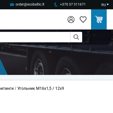
order@ecobaltic.lt
+370 37 311671
RU
фитинги
/
Угольник M16x1,5 / 12x9