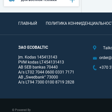
ГЛАВНЫЙ
ПОЛИТИКА КОНФИДЕНЦИАЛЬНОС
ЗАО ECOBALTIC
Taik
Įm. Kodas 145413143
order@e
PVM kodas LT454131413
AB SEB bankas 70440
+370 3
A/s LT02 7044 0600 0331 7171
AB „Swedbank“ 73000
A/s LT94 7300 0100 8719 2828
© Powered By