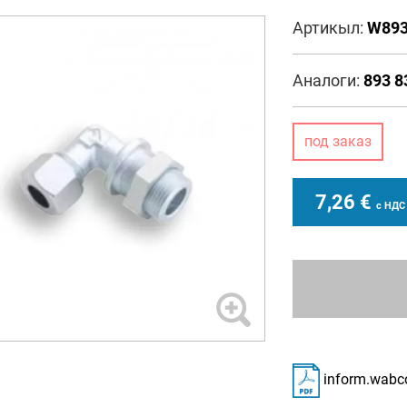
Артикыл:
W893
Аналоги:
893 8
под заказ
7,26
€
с НДС
inform.wabc