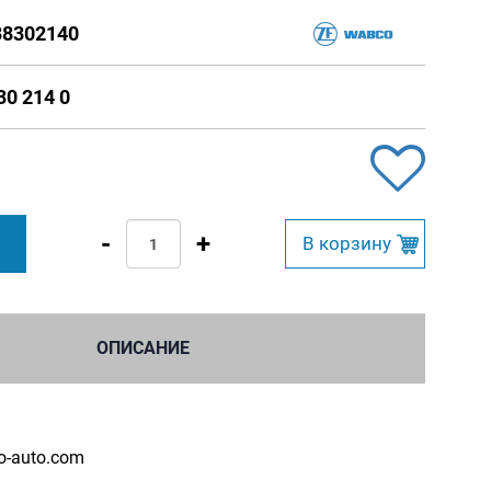
8302140
30 214 0
-
+
B корзину
ОПИСАНИЕ
o-auto.com