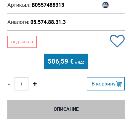
Артикыл:
B0557488313
Аналоги:
05.574.88.31.3
под заказ
506,59
€
с НДС
-
+
B корзину
ОПИСАНИЕ