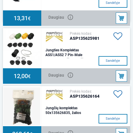
Sandėlyje
13,31
Daugiau
€
Prekės kodas:
ASP135625981
Jungties Komplektas
ASS1/ASS2 7 Pin-Male
kontaktų skaičius skaičius -
Sandėlyje
7,12/24V, 25A
12,00
Daugiau
€
Prekės kodas:
ASP135626164
Jungčių komplektas
50x135626835, žalios
ASS1, ASS2, ASS2.1, 7
Sandėlyje
kontaktų, mot. Jungtis
Daugiau