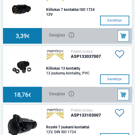
Kištukas 7 kontaktai ISO 1724
12V
Sandėlyje
3,39
Daugiau
€
Prekės kodas:
ASP133037007
Kištukas 13 kontaktų
13 įsukamų kontaktų, PVC
Sandėlyje
18,76
Daugiau
€
Prekės kodas:
ASP133103007
Rozetė 7 įsukami kontaktai
12V, DIN ISO 1724