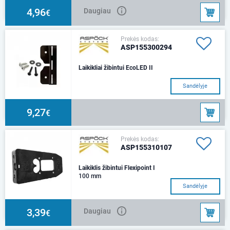
4,96
Daugiau
€
Prekės kodas:
ASP155300294
Laikikliai žibintui EcoLED II
Sandėlyje
9,27
€
Prekės kodas:
ASP155310107
Laikiklis žibintui Flexipoint I
100 mm
Sandėlyje
3,39
Daugiau
€