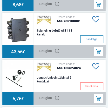
8,68
Daugiau
€
Prekės kodas:
ASP765100001
Sujungimų dėžutė ASS1 14
kanalų
Sandėlyje
43,56
Daugiau
€
Prekės kodas:
ASP155624024
Jungtis Unipoint žibintui 2
kontaktai
Užsakoma
5,76
Daugiau
€