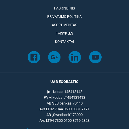
PAGRINDINIS
PRIVATUMO POLITIKA
ASORTIMENTAS
TAISYKLĖS
KONTAKTAI
UAB ECOBALTIC
Įm. Kodas 145413143
PVM kodas LT454131413
AB SEB bankas 70440
A/s LT02 7044 0600 0331 7171
AB „Swedbank“ 73000
A/s LT94 7300 0100 8719 2828