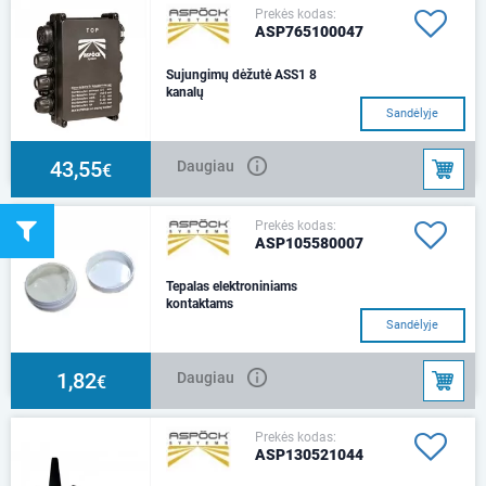
Prekės kodas:
ASP765100047
Sujungimų dėžutė ASS1 8
kanalų
Sandėlyje
43,55
Daugiau
€
Prekės kodas:
ASP105580007
Tepalas elektroniniams
kontaktams
Sandėlyje
1,82
Daugiau
€
Prekės kodas:
ASP130521044