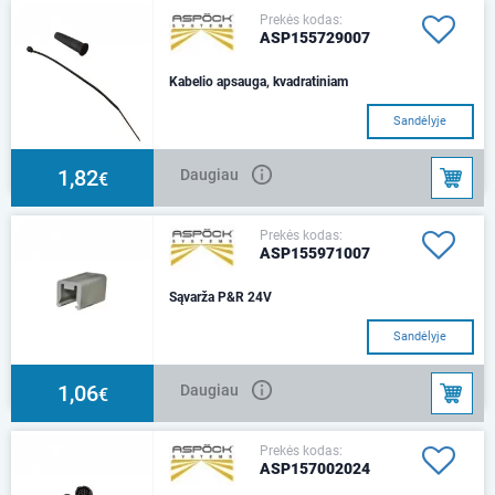
Prekės kodas:
ASP155729007
Kabelio apsauga, kvadratiniam
Sandėlyje
1,82
Daugiau
€
Prekės kodas:
ASP155971007
Sąvarža P&R 24V
Sandėlyje
1,06
Daugiau
€
Prekės kodas:
ASP157002024