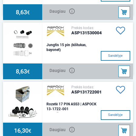
8,63
Daugiau
€
Prekės kodas:
ASP131530004
Jungtis 15 pin (kištukas,
bayonet)
Sandėlyje
8,63
Daugiau
€
Prekės kodas:
ASP131722001
Rozetė 17 PIN ASS3 | ASPOCK
13-1722-001
moteriška
Sandėlyje
16,30
Daugiau
€