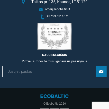
Taikos pr. 135, Kaunas, LT-51129
order@ecobaltic.lt
+370 37 311671
NAUJIENLAIŠKIS
Pirmieji sužinokite mūsų geriausius pasiūlymus
© Ecobaltic 2026