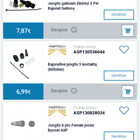
Jungtis galiniam žibintui 5 Pin
Bajonet Geltona
geltona, moteriška jungtis,
Sandėlyje
lizdas
7,87
Daugiau
€
Prekės kodas:
ASP130536044
Bajonetinė jungtis 5 kontaktų
(kištukas)
Sandėlyje
6,99
Daugiau
€
Prekės kodas:
ASP130828034
Jungtis 8 pin-Female juoda
Byonet ASP
Sandėlyje