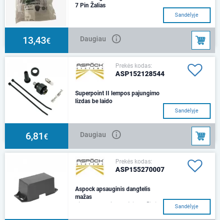
7 Pin Žalias
Sandėlyje
13,43
Daugiau
€
Prekės kodas:
ASP152128544
Superpoint II lempos pajungimo
lizdas be laido
Sandėlyje
6,81
Daugiau
€
Prekės kodas:
ASP155270007
Aspock apsauginis dangtelis
mažas
Tinka Europoint IIkairė / dešinė
Sandėlyje