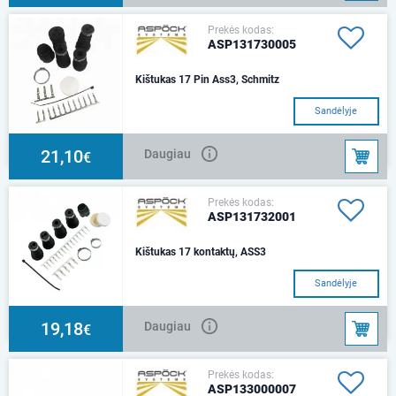
Prekės kodas:
ASP131730005
Kištukas 17 Pin Ass3, Schmitz
Sandėlyje
21,10
Daugiau
€
Prekės kodas:
ASP131732001
Kištukas 17 kontaktų, ASS3
Sandėlyje
19,18
Daugiau
€
Prekės kodas:
ASP133000007