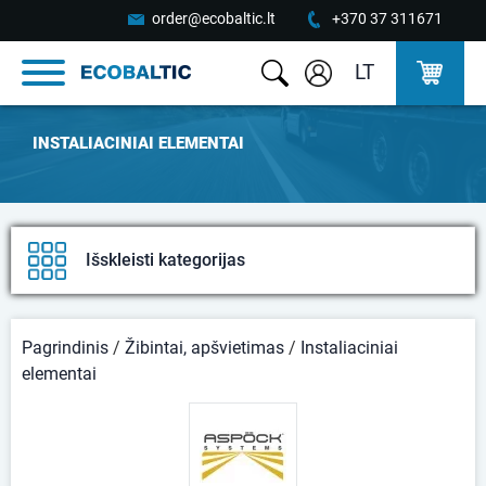
order@ecobaltic.lt
+370 37 311671
LT
INSTALIACINIAI ELEMENTAI
Išskleisti kategorijas
Pagrindinis
/
Žibintai, apšvietimas
/
Instaliaciniai
elementai