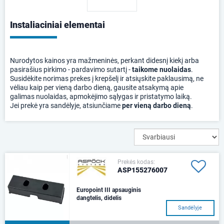
Instaliaciniai elementai
Nurodytos kainos yra mažmeninės, perkant didesnį kiekį arba
pasirašius pirkimo - pardavimo sutartį -
taikome nuolaidas
.
Susidėkite norimas prekes į krepšelį ir atsiųskite paklausimą, ne
vėliau kaip per vieną darbo dieną, gausite atsakymą apie
galimas nuolaidas, apmokėjimo sąlygas ir pristatymo laiką.
Jei prekė yra sandėlyje, atsiunčiame
per vieną darbo dieną
.
Prekės kodas:
ASP155276007
Europoint III apsauginis
dangtelis, didelis
Sandėlyje