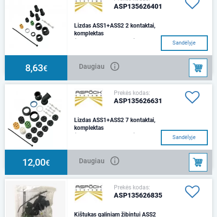
ASP135626401
Lizdas ASS1+ASS2 2 kontaktai,
komplektas
(135626261+1356263)
Sandėlyje
8,63
Daugiau
€
Prekės kodas:
ASP135626631
Lizdas ASS1+ASS2 7 kontaktai,
komplektas
(135626941+1356269)
Sandėlyje
12,00
Daugiau
€
Prekės kodas:
ASP135626835
Kištukas galiniam žibintui ASS2