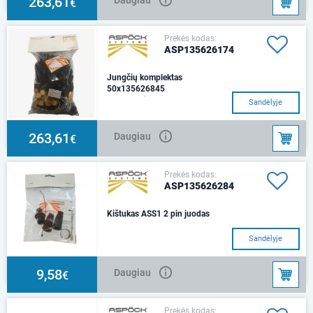
263,61
€
Prekės kodas:
ASP135626174
Jungčių komplektas
50x135626845
ASS2, 7 pin.
Sandėlyje
263,61
Daugiau
€
Prekės kodas:
ASP135626284
Kištukas ASS1 2 pin juodas
Sandėlyje
9,58
Daugiau
€
Prekės kodas: