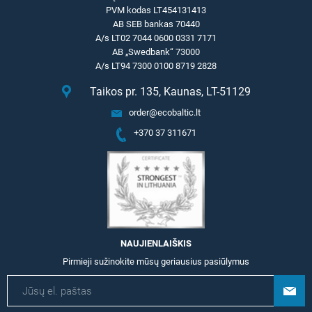
PVM kodas LT454131413
AB SEB bankas 70440
A/s LT02 7044 0600 0331 7171
AB „Swedbank“ 73000
A/s LT94 7300 0100 8719 2828
Taikos pr. 135, Kaunas, LT-51129
order@ecobaltic.lt
+370 37 311671
NAUJIENLAIŠKIS
Pirmieji sužinokite mūsų geriausius pasiūlymus