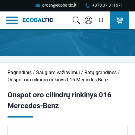
order@ecobaltic.lt
+370 37 311671
LT
Pagrindinis
/
Saugiam važiavimui
/
Ratų grandinės
/
Onspot oro cilindrų rinkinys 016 Mercedes-Benz
Onspot oro cilindrų rinkinys 016
Mercedes-Benz