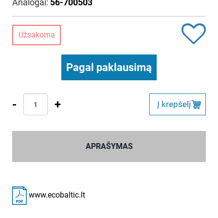
Analogai:
56-700503
Užsakoma
Pagal paklausimą
-
+
Į krepšelį
APRAŠYMAS
www.ecobaltic.lt