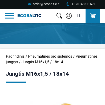
order@ecobaltic.lt
+370 37 311671
LT
Pagrindinis
/
Pneumatinės oro sistemos
/
Pneumatinės
jungtys
/
Jungtis M16x1,5 / 18x14
Jungtis M16x1,5 / 18x14