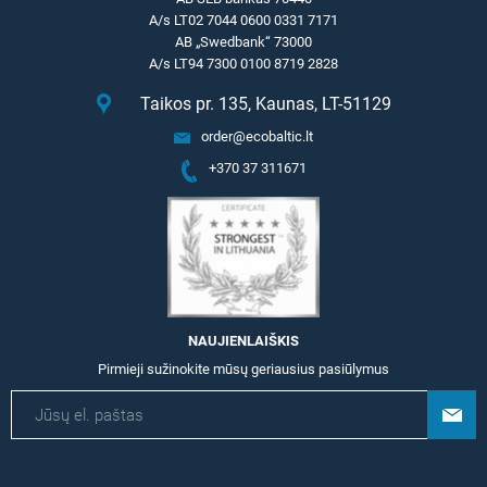
A/s LT02 7044 0600 0331 7171
AB „Swedbank“ 73000
A/s LT94 7300 0100 8719 2828
Taikos pr. 135, Kaunas, LT-51129
order@ecobaltic.lt
+370 37 311671
NAUJIENLAIŠKIS
Pirmieji sužinokite mūsų geriausius pasiūlymus