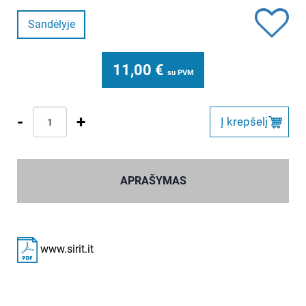
Sandėlyje
11,00
€
su PVM
-
+
Į krepšelį
APRAŠYMAS
www.sirit.it