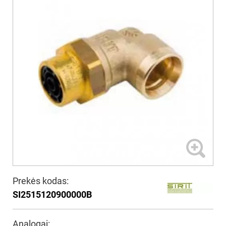
Prekės kodas:
SI2515120900000B
Analogai: