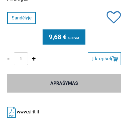
Sandėlyje
9,68
€
su PVM
-
+
Į krepšelį
APRAŠYMAS
www.sirit.it