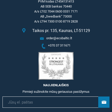
PVM kodas LT454131413
AB SEB bankas 70440
A/s LT02 7044 0600 0331 7171
AB „Swedbank“ 73000
A/s LT94 7300 0100 8719 2828
Taikos pr. 135, Kaunas, LT-51129
order@ecobaltic.lt
+370 37 311671
NAUJIENLAIŠKIS
Pirmieji sužinokite mūsų geriausius pasiūlymus