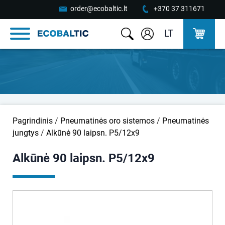
order@ecobaltic.lt
+370 37 311671
LT
Pagrindinis
/
Pneumatinės oro sistemos
/
Pneumatinės
jungtys
/
Alkūnė 90 laipsn. P5/12x9
Alkūnė 90 laipsn. P5/12x9