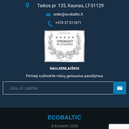
Taikos pr. 135, Kaunas, LT-51129
order@ecobaltic.lt
+370 37 311671
NAUJIENLAIŠKIS
Pirmieji sužinokite mūsų geriausius pasiūlymus
© Ecobaltic 2026