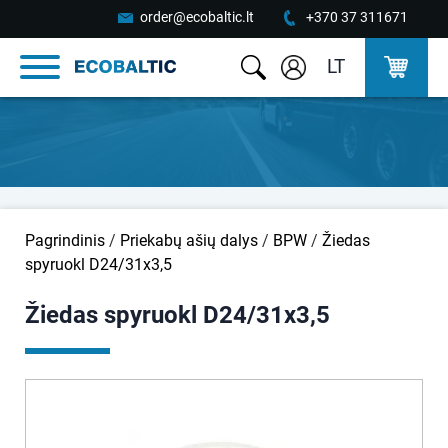
order@ecobaltic.lt
+370 37 311671
LT
Pagrindinis
/
Priekabų ašių dalys
/
BPW
/
Žiedas
spyruokl D24/31x3,5
Žiedas spyruokl D24/31x3,5