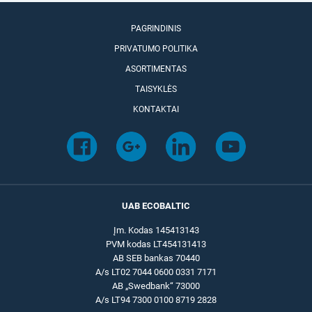
PAGRINDINIS
PRIVATUMO POLITIKA
ASORTIMENTAS
TAISYKLĖS
KONTAKTAI
UAB ECOBALTIC
Įm. Kodas 145413143
PVM kodas LT454131413
AB SEB bankas 70440
A/s LT02 7044 0600 0331 7171
AB „Swedbank“ 73000
A/s LT94 7300 0100 8719 2828