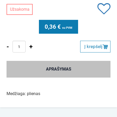
Užsakoma
0,36
€
su PVM
-
+
Į krepšelį
APRAŠYMAS
Medžiaga: plienas