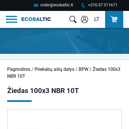
order@ecobaltic.lt
+370 37 311671
LT
Pagrindinis
/
Priekabų ašių dalys
/
BPW
/
Žiedas 100x3
NBR 10T
Žiedas 100x3 NBR 10T