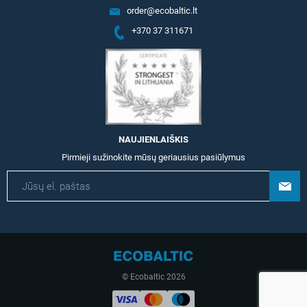
order@ecobaltic.lt
+370 37 311671
NAUJIENLAIŠKIS
Pirmieji sužinokite mūsų geriausius pasiūlymus
© Ecobaltic 2026