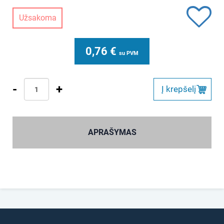
Užsakoma
0,76
€
su PVM
-
+
Į krepšelį
APRAŠYMAS