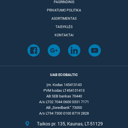
PAGRINDINIS
PRIVATUMO POLITIKA
ASORTIMENTAS
TAISYKLĖS
KONTAKTAI
UAB ECOBALTIC
Įm. Kodas 145413143
PVM kodas LT454131413
AB SEB bankas 70440
A/s LT02 7044 0600 0331 7171
AB „Swedbank“ 73000
A/s LT94 7300 0100 8719 2828
Taikos pr. 135, Kaunas, LT-51129