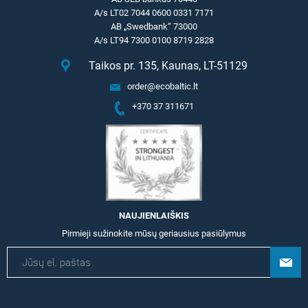
A/s LT02 7044 0600 0331 7171
AB „Swedbank“ 73000
A/s LT94 7300 0100 8719 2828
Taikos pr. 135, Kaunas, LT-51129
order@ecobaltic.lt
+370 37 311671
NAUJIENLAIŠKIS
Pirmieji sužinokite mūsų geriausius pasiūlymus