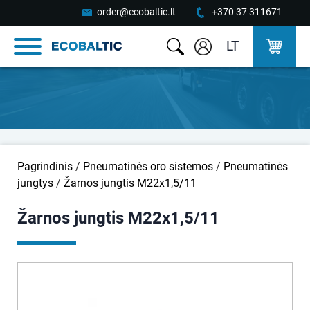
order@ecobaltic.lt
+370 37 311671
LT
Pagrindinis
/
Pneumatinės oro sistemos
/
Pneumatinės
jungtys
/
Žarnos jungtis M22x1,5/11
Žarnos jungtis M22x1,5/11