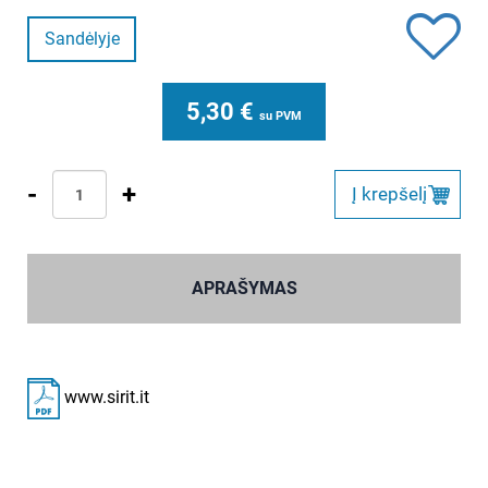
Sandėlyje
5,30
€
su PVM
-
+
Į krepšelį
APRAŠYMAS
www.sirit.it