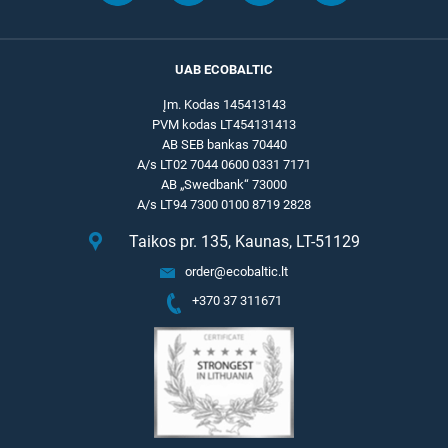
UAB ECOBALTIC
Įm. Kodas 145413143
PVM kodas LT454131413
AB SEB bankas 70440
A/s LT02 7044 0600 0331 7171
AB „Swedbank“ 73000
A/s LT94 7300 0100 8719 2828
Taikos pr. 135, Kaunas, LT-51129
order@ecobaltic.lt
+370 37 311671