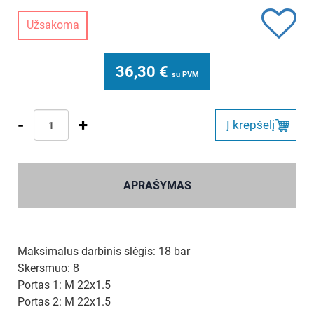
Užsakoma
36,30
€
su PVM
-
+
Į krepšelį
APRAŠYMAS
Maksimalus darbinis slėgis: 18 bar
Skersmuo: 8
Portas 1: M 22x1.5
Portas 2: M 22x1.5