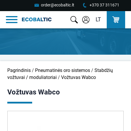
order@ecobaltic.lt
+370 37 311671
LT
Pagrindinis
/
Pneumatinės oro sistemos
/
Stabdžių
vožtuvai / moduliatoriai
/
Vožtuvas Wabco
Vožtuvas Wabco