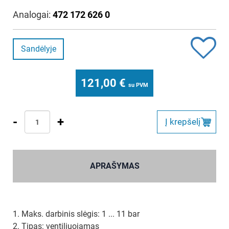
Analogai:
472 172 626 0
Sandėlyje
121,00
€
su PVM
-
+
Į krepšelį
APRAŠYMAS
1. Maks. darbinis slėgis: 1 ... 11 bar
2. Tipas: ventiliuojamas