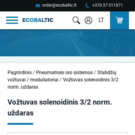
order@ecobaltic.lt
+370 37 311671
LT
Pagrindinis
/
Pneumatinės oro sistemos
/
Stabdžių
vožtuvai / moduliatoriai
/
Vožtuvas solenoidinis 3/2
norm. uždaras
Vožtuvas solenoidinis 3/2 norm.
uždaras