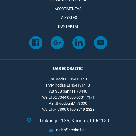
PRIVATUMO POLITIKA
ASORTIMENTAS
TAISYKLĖS
KONTAKTAI
UAB ECOBALTIC
Įm. Kodas 145413143
PVM kodas LT454131413
AB SEB bankas 70440
A/s LT02 7044 0600 0331 7171
AB „Swedbank“ 73000
A/s LT94 7300 0100 8719 2828
Taikos pr. 135, Kaunas, LT-51129
order@ecobaltic.lt