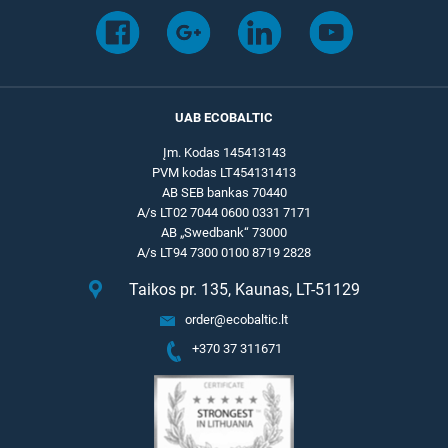
UAB ECOBALTIC
Įm. Kodas 145413143
PVM kodas LT454131413
AB SEB bankas 70440
A/s LT02 7044 0600 0331 7171
AB „Swedbank“ 73000
A/s LT94 7300 0100 8719 2828
Taikos pr. 135, Kaunas, LT-51129
order@ecobaltic.lt
+370 37 311671