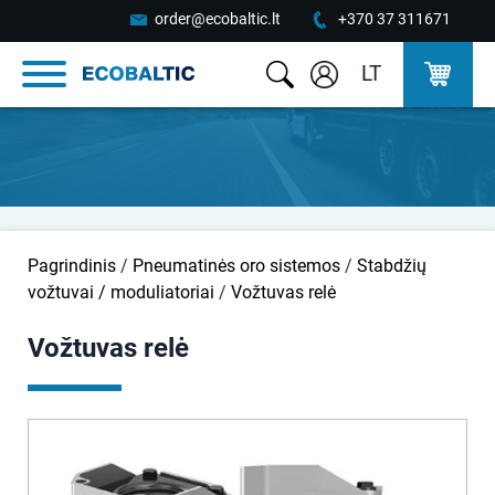
order@ecobaltic.lt
+370 37 311671
LT
Pagrindinis
/
Pneumatinės oro sistemos
/
Stabdžių
vožtuvai / moduliatoriai
/
Vožtuvas relė
Vožtuvas relė