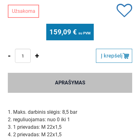
Užsakoma
159,09
€
su PVM
-
+
Į krepšelį
APRAŠYMAS
1. Maks. darbinis slėgis: 8,5 bar
2. reguliuojamas: nuo 0 iki 1
3. 1 prievadas: M 22x1,5
4. 2 prievadas: M 22x1,5