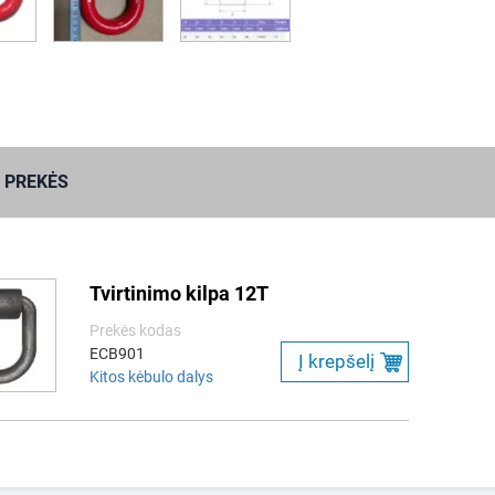
 PREKĖS
Tvirtinimo kilpa 12T
Prekės kodas
ECB901
Į krepšelį
Kitos kėbulo dalys