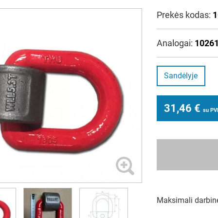
Prekės kodas:
1
Analogai:
10261
Sandėlyje
31,46
€
su P
Maksimali darbinė