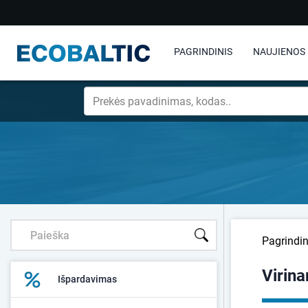
PAGRINDINIS
NAUJIENOS
Pagrindin
Virina
Išpardavimas