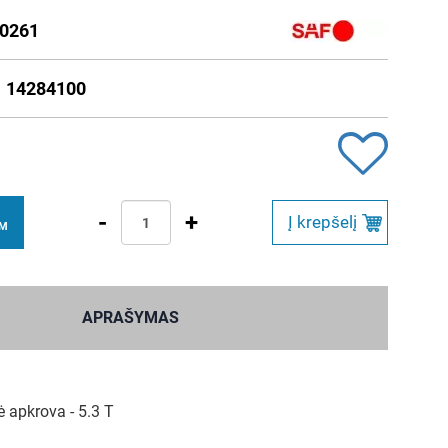
0261
 14284100
-
+
Į krepšelį
VM
APRAŠYMAS
 apkrova - 5.3 T