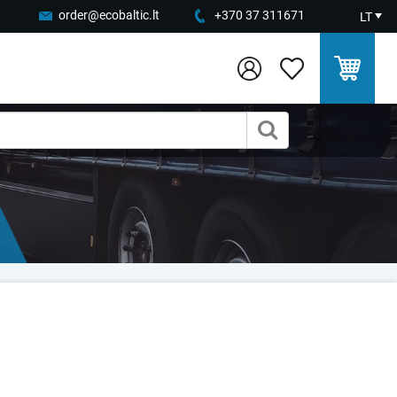
order@ecobaltic.lt
+370 37 311671
LT