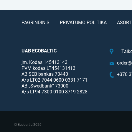
PAGRINDINIS
PRIVATUMO POLITIKA
ASORT
UAB ECOBALTIC
Taik
Įm. Kodas 145413143
order@e
PVM kodas LT454131413
AB SEB bankas 70440
+370 3
A/s LT02 7044 0600 0331 7171
AB „Swedbank“ 73000
A/s LT94 7300 0100 8719 2828
© Ecobaltic 2026