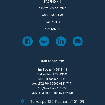
PAGRINDINIS
PRIVATUMO POLITIKA
ASORTIMENTAS
TAISYKLĖS
KONTAKTAI
UAB ECOBALTIC
Įm. Kodas 145413143
PVM kodas LT454131413
AB SEB bankas 70440
A/s LT02 7044 0600 0331 7171
AB „Swedbank“ 73000
A/s LT94 7300 0100 8719 2828
Taikos pr. 135, Kaunas, LT-51129