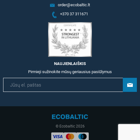
order@ecobaltic.lt
+370 37 311671
NAUJIENLAIŠKIS
Pirmieji sužinokite mūsų geriausius pasiūlymus
© Ecobaltic 2026