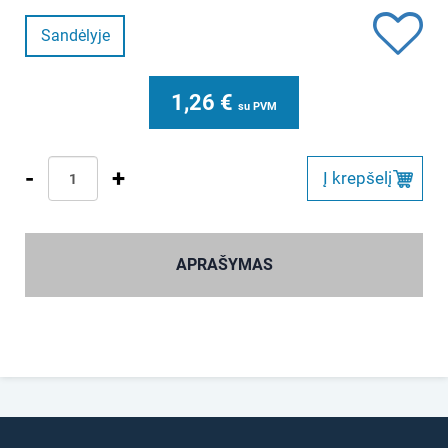
Sandėlyje
1,26
€
su PVM
-
+
Į krepšelį
APRAŠYMAS