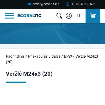
order@ecobaltic.lt
+370 37 311671
LT
Pagrindinis
/
Priekabų ašių dalys
/
BPW
/
Veržlė M24x3
(20)
Veržlė M24x3 (20)