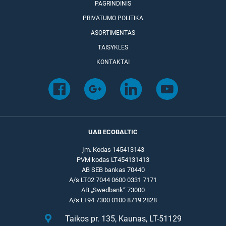
PAGRINDINIS
PRIVATUMO POLITIKA
ASORTIMENTAS
TAISYKLĖS
KONTAKTAI
UAB ECOBALTIC
Įm. Kodas 145413143
PVM kodas LT454131413
AB SEB bankas 70440
A/s LT02 7044 0600 0331 7171
AB „Swedbank“ 73000
A/s LT94 7300 0100 8719 2828
Taikos pr. 135, Kaunas, LT-51129