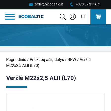
order@ecobaltic.lt
+370 37 311671
LT
Pagrindinis
/
Priekabų ašių dalys
/
BPW
/
Veržlė
M22x2,5 ALII (L70)
Veržlė M22x2,5 ALII (L70)