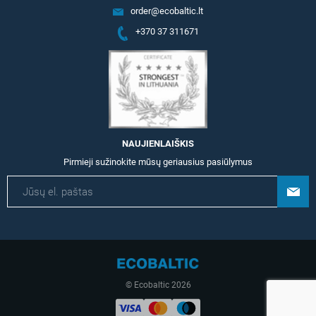
order@ecobaltic.lt
+370 37 311671
NAUJIENLAIŠKIS
Pirmieji sužinokite mūsų geriausius pasiūlymus
© Ecobaltic 2026