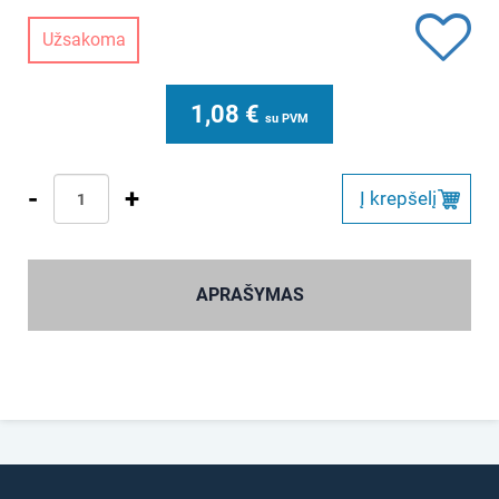
Užsakoma
1,08
€
su PVM
-
+
Į krepšelį
APRAŠYMAS