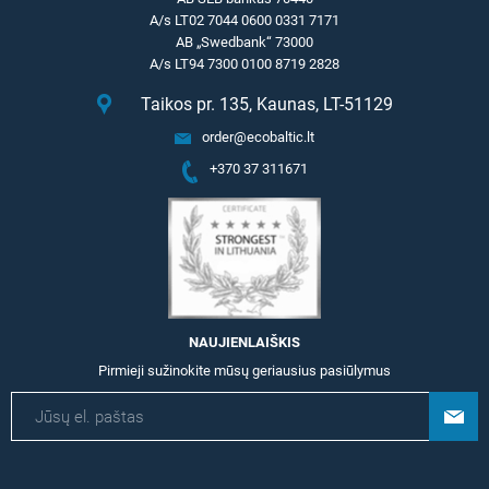
A/s LT02 7044 0600 0331 7171
AB „Swedbank“ 73000
A/s LT94 7300 0100 8719 2828
Taikos pr. 135, Kaunas, LT-51129
order@ecobaltic.lt
+370 37 311671
NAUJIENLAIŠKIS
Pirmieji sužinokite mūsų geriausius pasiūlymus