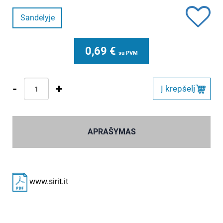
Sandėlyje
0,69
€
su PVM
-
+
Į krepšelį
APRAŠYMAS
www.sirit.it