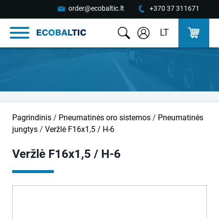
order@ecobaltic.lt
+370 37 311671
LT
Pagrindinis
/
Pneumatinės oro sistemos
/
Pneumatinės
jungtys
/
Veržlė F16x1,5 / H-6
Veržlė F16x1,5 / H-6