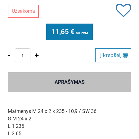
Užsakoma
11,65
€
su PVM
-
+
Į krepšelį
APRAŠYMAS
Matmenys M 24 x 2 x 235 - 10,9 / SW 36
G M 24 x 2
L 1 235
L 2 65