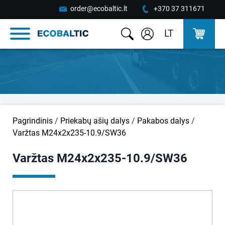
order@ecobaltic.lt
+370 37 311671
LT
Pagrindinis
/
Priekabų ašių dalys
/
Pakabos dalys
/
Varžtas M24x2x235-10.9/SW36
Varžtas M24x2x235-10.9/SW36