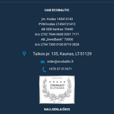
UAB ECOBALTIC
Įm. Kodas 145413143
PVM kodas LT454131413
AB SEB bankas 70440
A/s LT02 7044 0600 0331 7171
AB „Swedbank“ 73000
A/s LT94 7300 0100 8719 2828
Taikos pr. 135, Kaunas, LT-51129
order@ecobaltic.lt
+370 37 311671
NAUJIENLAIŠKIS