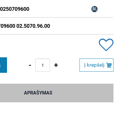
0250709600
09600 02.5070.96.00
-
+
Į krepšelį
M
APRAŠYMAS