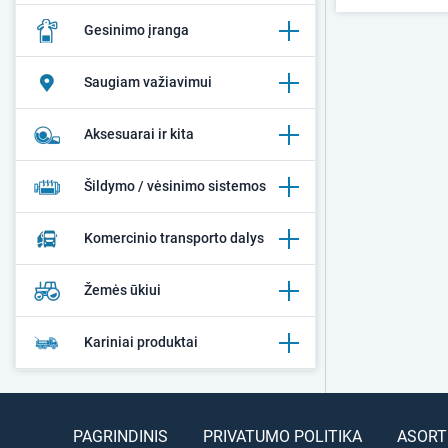
Gesinimo įranga
Saugiam važiavimui
Aksesuarai ir kita
Šildymo / vėsinimo sistemos
Komercinio transporto dalys
Žemės ūkiui
Kariniai produktai
PAGRINDINIS
PRIVATUMO POLITIKA
ASORT