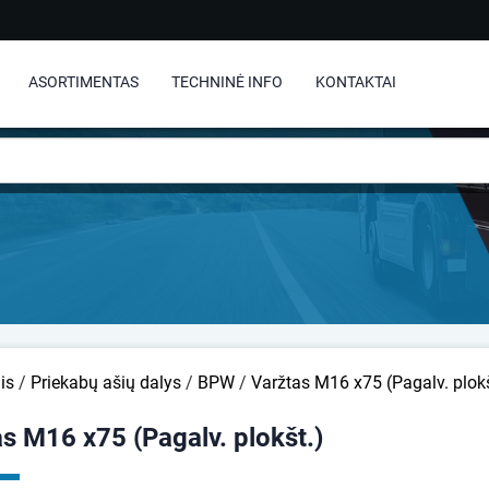
ASORTIMENTAS
TECHNINĖ INFO
KONTAKTAI
is
/
Priekabų ašių dalys
/
BPW
/
Varžtas M16 x75 (Pagalv. plokš
s M16 x75 (Pagalv. plokšt.)