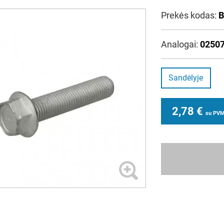
Prekės kodas:
B
Analogai:
02507
Sandėlyje
2,78
€
su PV