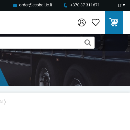
order@ecobaltic.lt
+370 37 311671
LT
t.)