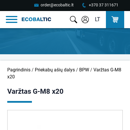
order@ecobaltic.lt
+370 37 311671
LT
Pagrindinis
/
Priekabų ašių dalys
/
BPW
/
Varžtas G-M8
x20
Varžtas G-M8 x20