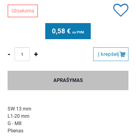
Užsakoma
0,58
€
su PVM
-
+
Į krepšelį
APRAŠYMAS
SW 13 mm
L1-20 mm
G - M8
Plienas