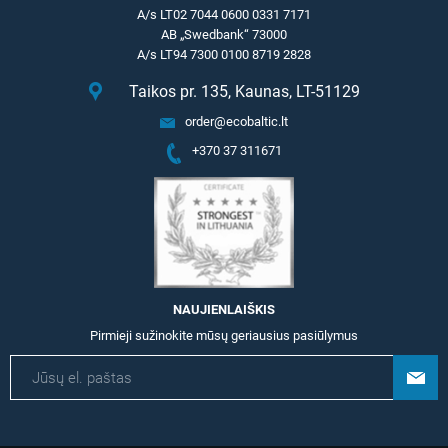
A/s LT02 7044 0600 0331 7171
AB „Swedbank“ 73000
A/s LT94 7300 0100 8719 2828
Taikos pr. 135, Kaunas, LT-51129
order@ecobaltic.lt
+370 37 311671
NAUJIENLAIŠKIS
Pirmieji sužinokite mūsų geriausius pasiūlymus