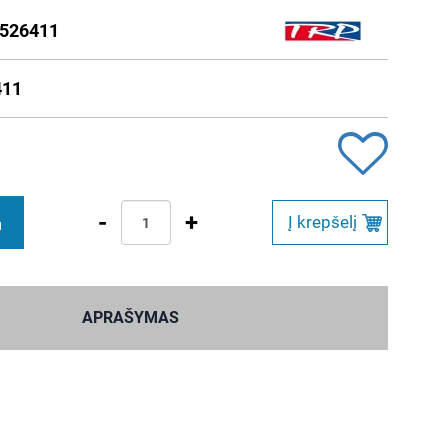
526411
411
-
+
Į krepšelį
M
APRAŠYMAS