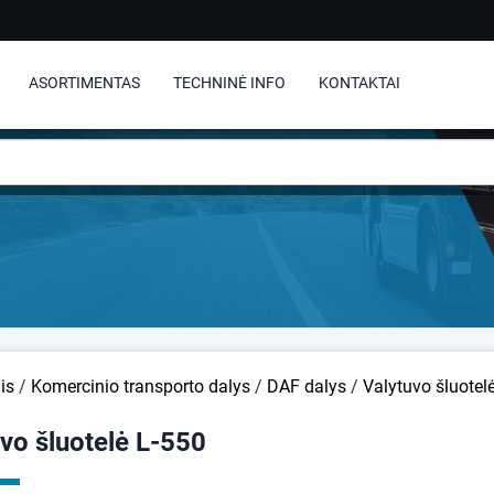
ASORTIMENTAS
TECHNINĖ INFO
KONTAKTAI
is
/
Komercinio transporto dalys
/
DAF dalys
/
Valytuvo šluotel
vo šluotelė L-550