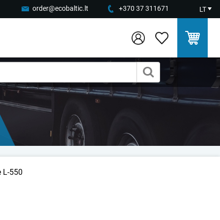
order@ecobaltic.lt
+370 37 311671
LT
ė L-550