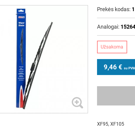
Prekės kodas:
1
Analogai:
1526
Užsakoma
9,46
€
su PV
XF95, XF105