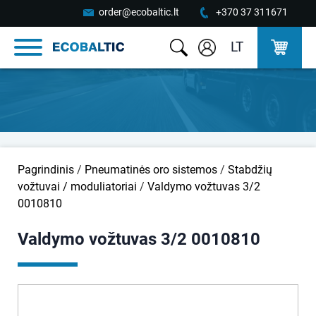
order@ecobaltic.lt
+370 37 311671
LT
Pagrindinis
/
Pneumatinės oro sistemos
/
Stabdžių
vožtuvai / moduliatoriai
/
Valdymo vožtuvas 3/2
0010810
Valdymo vožtuvas 3/2 0010810