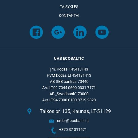
TAISYKLĖS
KONTAKTAI
UAB ECOBALTIC
Įm. Kodas 145413143
PVM kodas LT454131413
AB SEB bankas 70440
A/s LT02 7044 0600 0331 7171
AB „Swedbank“ 73000
A/s LT94 7300 0100 8719 2828
Taikos pr. 135, Kaunas, LT-51129
order@ecobaltic.lt
+370 37 311671