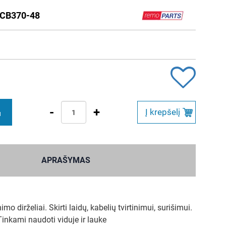
CB370-48
-
+
Į krepšelį
M
APRAŠYMAS
imo dirželiai. Skirti laidų, kabelių tvirtinimui, surišimui.
inkami naudoti viduje ir lauke