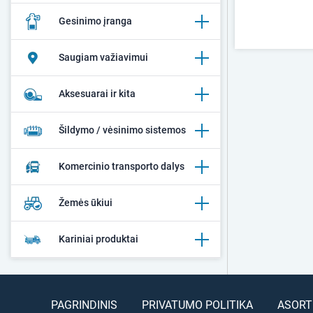
Gesinimo įranga
Saugiam važiavimui
Aksesuarai ir kita
Šildymo / vėsinimo sistemos
Komercinio transporto dalys
Žemės ūkiui
Kariniai produktai
PAGRINDINIS
PRIVATUMO POLITIKA
ASORT