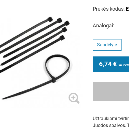
Prekės kodas:
E
Analogai:
Sandėlyje
6,74
€
su PV
Užtraukiami tvirtin
Juodos spalvos. T