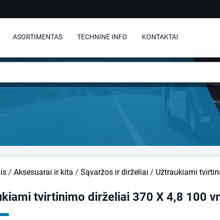
ASORTIMENTAS
TECHNINĖ INFO
KONTAKTAI
is
/
Aksesuarai ir kita
/
Sąvaržos ir dirželiai
/
Užtraukiami tvirtin
kiami tvirtinimo dirželiai 370 X 4,8 100 v