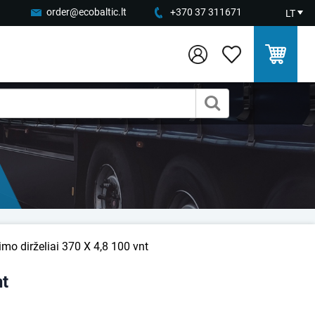
order@ecobaltic.lt
+370 37 311671
LT
imo dirželiai 370 X 4,8 100 vnt
nt