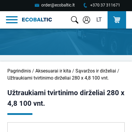
order@ecobaltic.lt
+370 37 311671
LT
Pagrindinis
/
Aksesuarai ir kita
/
Sąvaržos ir dirželiai
/
Užtraukiami tvirtinimo dirželiai 280 x 4,8 100 vnt.
Užtraukiami tvirtinimo dirželiai 280 x
4,8 100 vnt.