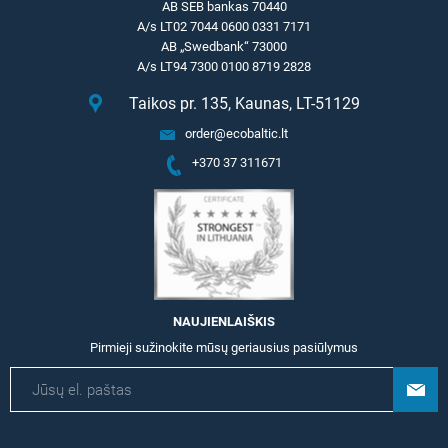
AB SEB bankas 70440
A/s LT02 7044 0600 0331 7171
AB „Swedbank“ 73000
A/s LT94 7300 0100 8719 2828
Taikos pr. 135, Kaunas, LT-51129
order@ecobaltic.lt
+370 37 311671
NAUJIENLAIŠKIS
Pirmieji sužinokite mūsų geriausius pasiūlymus