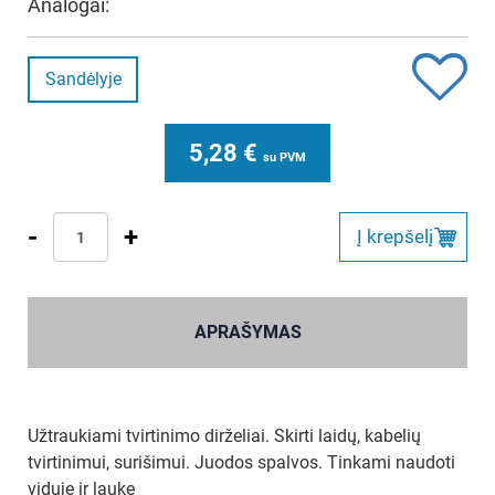
Analogai:
Sandėlyje
5,28
€
su PVM
-
+
Į krepšelį
APRAŠYMAS
Užtraukiami tvirtinimo dirželiai. Skirti laidų, kabelių
tvirtinimui, surišimui. Juodos spalvos. Tinkami naudoti
viduje ir lauke