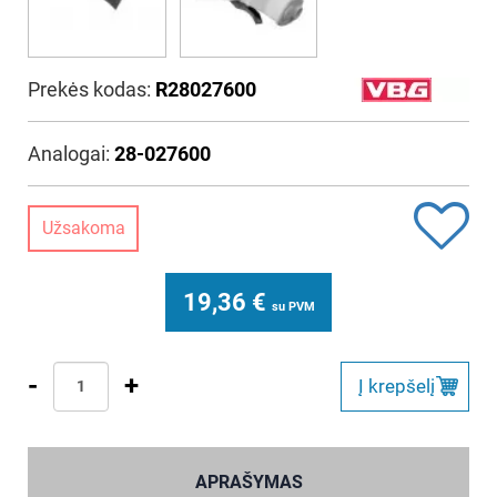
Prekės kodas:
R28027600
Analogai:
28-027600
Užsakoma
19,36
€
su PVM
-
+
Į krepšelį
APRAŠYMAS