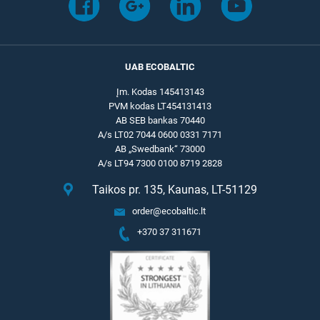
UAB ECOBALTIC
Įm. Kodas 145413143
PVM kodas LT454131413
AB SEB bankas 70440
A/s LT02 7044 0600 0331 7171
AB „Swedbank“ 73000
A/s LT94 7300 0100 8719 2828
Taikos pr. 135, Kaunas, LT-51129
order@ecobaltic.lt
+370 37 311671