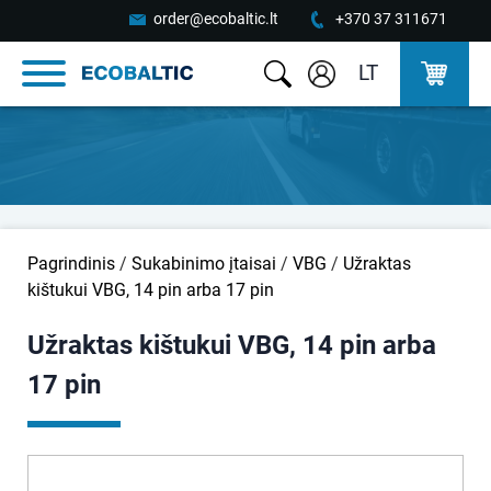
order@ecobaltic.lt
+370 37 311671
LT
Pagrindinis
/
Sukabinimo įtaisai
/
VBG
/
Užraktas
kištukui VBG, 14 pin arba 17 pin
Užraktas kištukui VBG, 14 pin arba
17 pin