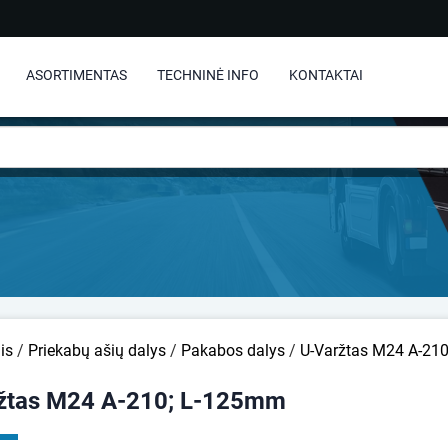
ASORTIMENTAS
TECHNINĖ INFO
KONTAKTAI
is
/
Priekabų ašių dalys
/
Pakabos dalys
/
U-Varžtas M24 A-21
žtas M24 A-210; L-125mm