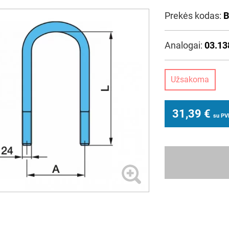
Prekės kodas:
B
Analogai:
03.13
Užsakoma
31,39
€
su P