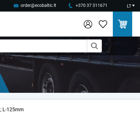
order@ecobaltic.lt
+370 37 311671
LT
0; L-125mm