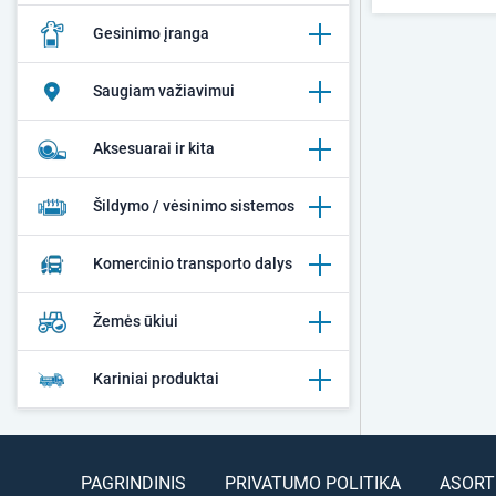
Gesinimo įranga
Saugiam važiavimui
Aksesuarai ir kita
Šildymo / vėsinimo sistemos
Komercinio transporto dalys
Žemės ūkiui
Kariniai produktai
PAGRINDINIS
PRIVATUMO POLITIKA
ASORT