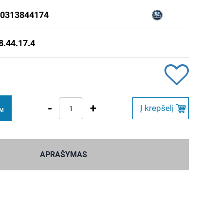
0313844174
8.44.17.4
-
+
Į krepšelį
VM
APRAŠYMAS