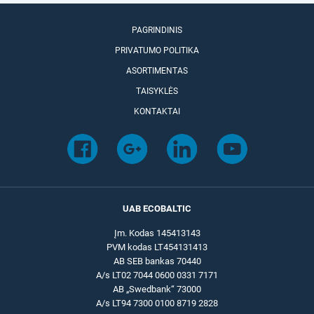
PAGRINDINIS
PRIVATUMO POLITIKA
ASORTIMENTAS
TAISYKLĖS
KONTAKTAI
UAB ECOBALTIC
Įm. Kodas 145413143
PVM kodas LT454131413
AB SEB bankas 70440
A/s LT02 7044 0600 0331 7171
AB „Swedbank“ 73000
A/s LT94 7300 0100 8719 2828