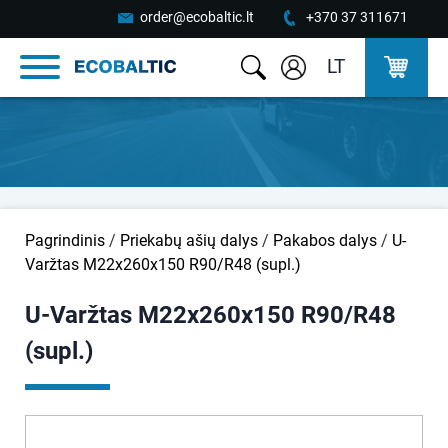
order@ecobaltic.lt
+370 37 311671
LT
Pagrindinis
/
Priekabų ašių dalys
/
Pakabos dalys
/
U-
Varžtas M22x260x150 R90/R48 (supl.)
U-Varžtas M22x260x150 R90/R48
(supl.)