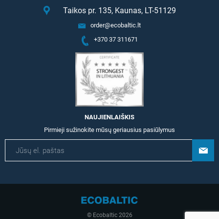
Taikos pr. 135, Kaunas, LT-51129
order@ecobaltic.lt
+370 37 311671
NAUJIENLAIŠKIS
Pirmieji sužinokite mūsų geriausius pasiūlymus
© Ecobaltic 2026