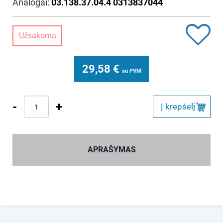
Analogai:
03.138.37.04.4 0313837044
Užsakoma
29,58
€
su PVM
-
+
Į krepšelį
APRAŠYMAS